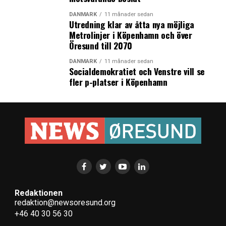
DANMARK
11 månader sedan
Utredning klar av åtta nya möjliga
Metrolinjer i Köpenhamn och över
Öresund till 2070
DANMARK
11 månader sedan
Socialdemokratiet och Venstre vill se
fler p-platser i Köpenhamn
Redaktionen
redaktion@newsoresund.org
+46 40 30 56 30