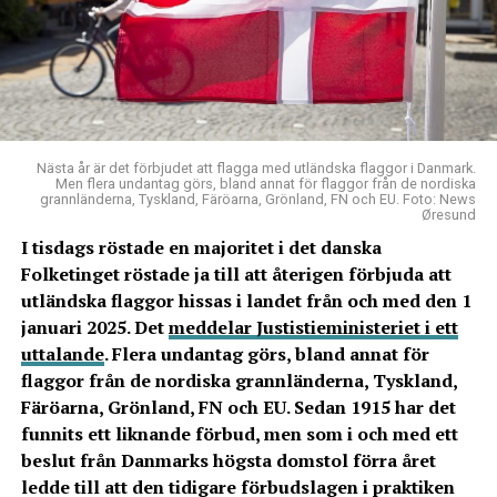
Nästa år är det förbjudet att flagga med utländska flaggor i Danmark.
Men flera undantag görs, bland annat för flaggor från de nordiska
grannländerna, Tyskland, Färöarna, Grönland, FN och EU. Foto: News
Øresund
I tisdags röstade en majoritet i det danska
Folketinget röstade ja till att återigen förbjuda att
utländska flaggor hissas i landet från och med den 1
januari 2025. Det
meddelar Justistieministeriet i ett
uttalande
. Flera undantag görs, bland annat för
flaggor från de nordiska grannländerna, Tyskland,
Färöarna, Grönland, FN och EU. Sedan 1915 har det
funnits ett liknande förbud, men som i och med ett
beslut från Danmarks högsta domstol förra året
ledde till att den tidigare förbudslagen i praktiken