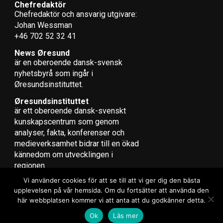
Chefredaktör
Chefredaktör och ansvarig utgivare:
Johan Wessman
+46 702 52 32 41
News Øresund
är en oberoende dansk-svensk
nyhets­byrå som ingår i
Øresundsinstituttet.
Øresundsinstituttet
är ett oberoende dansk-svenskt
kunskapscentrum som genom
analyser, fakta, konferenser och
medieverksamhet bidrar till en ökad
kännedom om utvecklingen i
regionen.
Vi använder cookies för att se till att vi ger dig den bästa
upplevelsen på vår hemsida. Om du fortsätter att använda den
här webbplatsen kommer vi att anta att du godkänner detta.
Copyright © 2017 Zox News Theme. Theme by MVP Themes, powered
Ok
Läs mer
by WordPress.