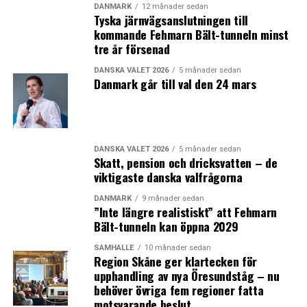
DANMARK
12 månader sedan
Tyska järnvägsanslutningen till
kommande Fehmarn Bält-tunneln minst
tre år försenad
DANSKA VALET 2026
5 månader sedan
Danmark går till val den 24 mars
DANSKA VALET 2026
5 månader sedan
Skatt, pension och dricksvatten – de
viktigaste danska valfrågorna
DANMARK
9 månader sedan
”Inte längre realistiskt” att Fehmarn
Bält-tunneln kan öppna 2029
SAMHÄLLE
10 månader sedan
Region Skåne ger klartecken för
upphandling av nya Öresundståg – nu
behöver övriga fem regioner fatta
motsvarande beslut