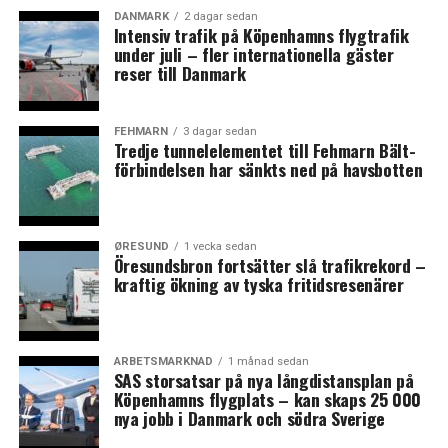
DANMARK
2 dagar sedan
Intensiv trafik på Köpenhamns flygtrafik
LÄS OCKSÅ:
under juli – fler internationella gäster
reser till Danmark
Samarbete i fokus vid nyöppningen av danska konsulatet
i Helsingborg
Mette Frederiksen öppnar för gemensamma EU-lån för
FEHMARN
3 dagar sedan
Tredje tunnelelementet till Fehmarn Bält-
att stärka Europas konkurrenskraft
förbindelsen har sänkts ned på havsbotten
ØRESUND
1 vecka sedan
Öresundsbron fortsätter slå trafikrekord –
kraftig ökning av tyska fritidsresenärer
ARBETSMARKNAD
1 månad sedan
SAS storsatsar på nya långdistansplan på
Köpenhamns flygplats – kan skaps 25 000
nya jobb i Danmark och södra Sverige