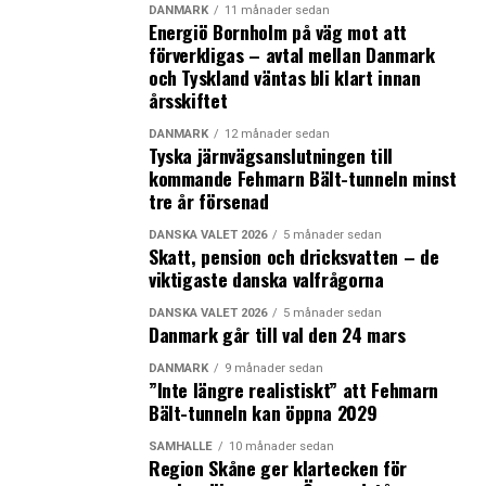
Men det individuella kräver också mer av
DANMARK
11 månader sedan
organisationerna, menar hon.
Energiö Bornholm på väg mot att
förverkligas – avtal mellan Danmark
och Tyskland väntas bli klart innan
– Det kommer att vara svårt att ta fram gamla
årsskiftet
säljbroschyrer där man bara byter namn på
organisationen som har tecknat ett hyreskontrakt och
DANMARK
12 månader sedan
Tyska järnvägsanslutningen till
använder till nästa potentiella hyresgäst.
kommande Fehmarn Bält-tunneln minst
tre år försenad
– Det gäller att vara en bra beställare som kan säga
ifrån och att ha en fastighetsägare som verkligen är
DANSKA VALET 2026
5 månader sedan
genuint intresserad av att lösa det här. Samma
Skatt, pension och dricksvatten – de
viktigaste danska valfrågorna
kontorstyp kan vara en av de allra bästa och samtidigt
det sämsta, det beror på sammanhanget och kontexten
DANSKA VALET 2026
5 månader sedan
– hur väl arkitekten kan skapa en bra arbetsmiljö och
Danmark går till val den 24 mars
förstår organisationen. Men organisationerna måste
DANMARK
9 månader sedan
veta vilka de är och hur de vill jobba i framtiden. Det är
”Inte längre realistiskt” att Fehmarn
inte bara arkitekturen som avgör utan det handlar också
Bält-tunneln kan öppna 2029
om beteende och kultur. Jag har en positiv syn att
SAMHÄLLE
10 månader sedan
utvecklingen framöver kan leda till bättre
Region Skåne ger klartecken för