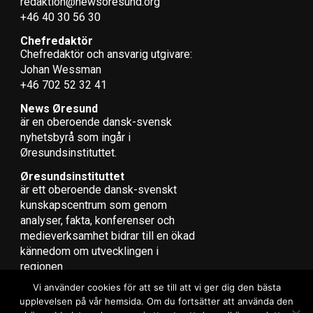
redaktion@newsoresund.org
är positiv för många, medan andra behöver ledas i
+46 40 30 56 30
jobbet, menar Christina Bodin Danielsson. Det är få som
Chefredaktör
har arbeten som kan lösas helt på distans.
Chefredaktör och ansvarig utgivare:
Johan Wessman
– Det är svårnavigerat, många organisationer väljer att
+46 702 52 32 41
avvakta för de vet inte hur de ska agera. Jag arbetar just
News Øresund
nu som rådgivare åt ett företag som funderar på att
är en oberoende dansk-svensk
dela upp sig, att ha ett samlande kontor men också ha
nyhets­byrå som ingår i
olika satellitkontor. Det är inte självklart att de ska sitta
Øresundsinstituttet.
tillsammans. Jag tror att mycket pekar på att vi kommer
Øresundsinstituttet
att se mer blandning, en reduktion av ytan som hyrs ut
är ett oberoende dansk-svenskt
och verksamheter som är mer blandade i husen, säger
kunskapscentrum som genom
hon och fortsätter:
analyser, fakta, konferenser och
medieverksamhet bidrar till en ökad
– Idag är det säkerligen så att ha ett stort kontor, i ett
kännedom om utvecklingen i
högt hus, med en skylt med företagsnamnet högst upp,
regionen.
inte är det som attraherar medarbetare.
Vi använder cookies för att se till att vi ger dig den bästa
upplevelsen på vår hemsida. Om du fortsätter att använda den
(News Øresund – Jenny Andersson)