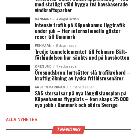
med statligt stöd bygga två havsbaserade
Hur ska medarbetare lockas tillbaka till kontoren?
vindkraftsparker
– Jag tror generellt att det individuella blir viktigare,
DANMARK
4 dagar sedan
och inte bara gå på trender. I Stockholm sålde kontoren
Intensiv trafik på Köpenhamns flygtrafik
sig själva innan pandemin, det var så låg vakansgrad att
under juli – fler internationella gäster
reser till Danmark
det var problematiskt. Det byggdes mer och mer och allt
sämre kontor, kontor som jag inte skulle råda någon att
FEHMARN
5 dagar sedan
Tredje tunnelelementet till Fehmarn Bält-
flytta in i. Ingen trivsamhet, ingen attraktion och ingen
förbindelsen har sänkts ned på havsbotten
mångfald, säger hon och fortsätter:
ØRESUND
1 vecka sedan
Öresundsbron fortsätter slå trafikrekord –
– Man pratar om att få en melting pot i nya stadsdelar,
kraftig ökning av tyska fritidsresenärer
men uppnår inte det om man bygger många likadana
höga kontorshus som omöjliggör solljus i gaturummet.
ARBETSMARKNAD
1 månad sedan
SAS storsatsar på nya långdistansplan på
Jag vet företag som väljer bort dessa kontorsstadsdelar
Köpenhamns flygplats – kan skaps 25 000
för att de är tråkiga, det finns ingen småskalighet. När
nya jobb i Danmark och södra Sverige
det blir lågkonjunktur eller osäkerhet är det kvalitet
som fungerar, nya kontorsstadsdelar kommer att få
ALLA NYHETER
problem.
TRENDING