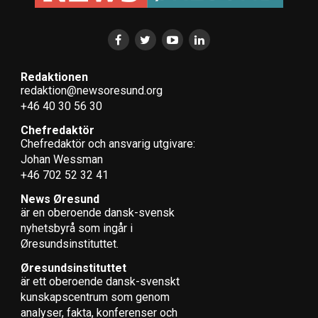
LÄS OCKSÅ:
Helsingborg vill växa som digital handelsstad
Redaktionen
Venstreregeringen pressade minister om
redaktion@newsoresund.org
lantbrukspaketet
+46 40 30 56 30
Chefredaktör
Chefredaktör och ansvarig utgivare:
Johan Wessman
+46 702 52 32 41
News Øresund
är en oberoende dansk-svensk
nyhets­byrå som ingår i
Øresundsinstituttet.
Øresundsinstituttet
är ett oberoende dansk-svenskt
kunskapscentrum som genom
analyser, fakta, konferenser och