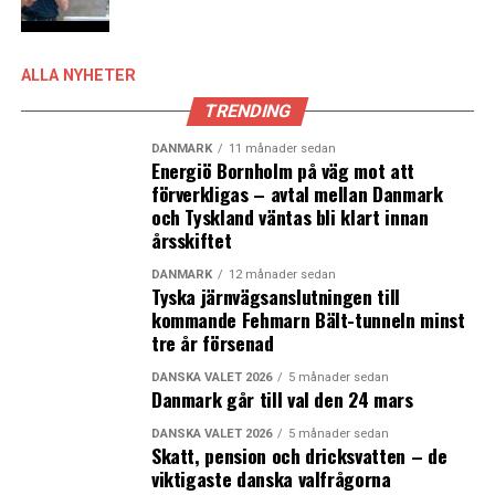
Frågan är vad som händer med den stora skånska
ärtskörden när Findus ärtproduktion upphör. Findus har
en hel flotta med speciella ärttröskor som åker runt hos
ALLA NYHETER
kontrakterade bönder i Skåne och där de nyskördade
ärtorna måste frysas i Bjuv inom några timmar. Findus
TRENDING
informationsavdelning kunde på torsdagen inte ge
DANMARK
11 månader sedan
något klart besked om nedläggningen i Bjuv innebär att
Energiö Bornholm på väg mot att
deras skånska kontraktsodlare måste sluta odla ärtor
förverkligas – avtal mellan Danmark
och Tyskland väntas bli klart innan
eller om något annat företag tar över infrysningen av
årsskiftet
ärtor och blir underleverantör. Findus ärtor är en stor
svensk exportprodukt och med bland
DANMARK
12 månader sedan
Tyska järnvägsanslutningen till
Livsmedelsföretagens lista över de tio största
kommande Fehmarn Bält-tunneln minst
exportsuccérna inom livsmedelsområdet. Hälften av
tre år försenad
ärtskörden eller motsvarande 17 miljoner kilo
exporteras enligt Findus till Italien.
DANSKA VALET 2026
5 månader sedan
Danmark går till val den 24 mars
Det var i Bjuv som Findus grundades 1941. Då köpte
DANSKA VALET 2026
5 månader sedan
konfektyrföretaget Marabou den lilla skånska Fruktvin
Skatt, pension och dricksvatten – de
& Likörfabriken i Bjuv som döptes om till Findus och
viktigaste danska valfrågorna