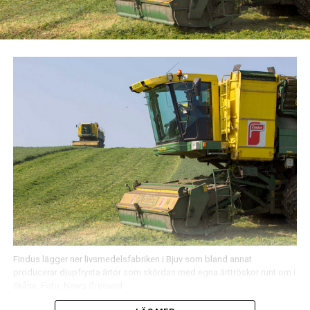
Findus lägger ner livsmedelsfabriken i Bjuv som bland annat
producerar djupfrysta ärtor som skördas med egna ärttröskor runt om i
Skåne. Foto: News Øresund