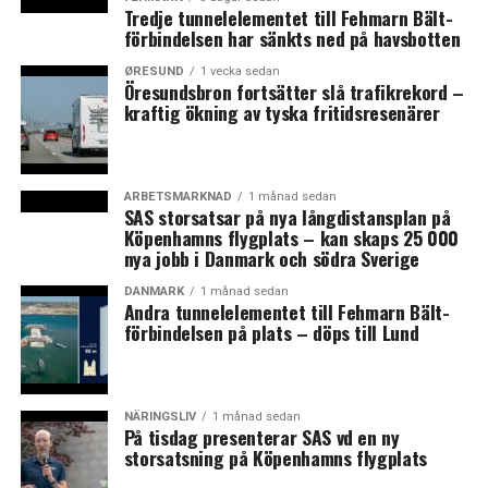
Findus europeiska verksamhet för 6,7 miljarder kronor.
Tredje tunnelelementet till Fehmarn Bält-
Nu läggs fabriken i Bjuv ned. Anställda som arbetar med
förbindelsen har sänkts ned på havsbotten
försäljning, marknadsföring och support föreslås flytta
ØRESUND
1 vecka sedan
från Bjuv till ett nytt kontor i Malmö under 2016 eller
Öresundsbron fortsätter slå trafikrekord –
2017. Findus verksamhet i Loftahammar norr om
kraftig ökning av tyska fritidsresenärer
Västervik med ett 60-tal anställda berörs inte. Efter
nedläggningen i Bjuv kommer Findus att ha kvar 175
anställda i Sverige uppger företaget i ett
ARBETSMARKNAD
1 månad sedan
pressmeddelande. Findus Sverige AB omsätter cirka 2,5
SAS storsatsar på nya långdistansplan på
Köpenhamns flygplats – kan skaps 25 000
miljarder kronor.
nya jobb i Danmark och södra Sverige
Findus Sveriges vd Henrik Hjalmarsson uppger i en
DANMARK
1 månad sedan
Andra tunnelelementet till Fehmarn Bält-
kommentar att nedläggningen beror på en
förbindelsen på plats – döps till Lund
överetablering i kombination med att Bjuv ligger för
långt bort från de stora marknaderna i Syd- och
Västeuropa vilket orsakar dyra transportlösningar. Han
betonar att Findus inte kommer att sluta köpa
NÄRINGSLIV
1 månad sedan
På tisdag presenterar SAS vd en ny
produkter eller råvaror från Sverige.
storsatsning på Köpenhamns flygplats