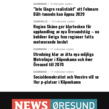
som är en förkortning av fruktindustri. Det var Findus
DANMARK
9 månader sedan
som introducerade djupfrysta livsmedel i Sverige på
”Inte längre realistiskt” att Fehmarn
1940-talet. 1962 köpte schweiziska Nestlé Findus som år
Bält-tunneln kan öppna 2029
2000 köptes av Wallensbergssfärens riskapitalbolag
SAMHÄLLE
10 månader sedan
EQT för att år 2006 säljas till investmentbolaget
Region Skåne ger klartecken för
Capvest som bildar nya bolaget Foodvest med Findus
upphandling av nya Öresundståg – nu
behöver övriga fem regioner fatta
och brittiska Young´s. Två år tidigare hade Findus
motsvarande beslut
huvudkontor flyttats från Bjuv till Malmö.
Ägarkarusellen fortsatte 2008 då Foodvest såldes till
DANMARK
11 månader sedan
Utredning klar av åtta nya möjliga
brittiska Lion Capital och Findus huvudkontor flyttade
Metrolinjer i Köpenhamn och över
tillbaka till Bjuv. Och förra året köpte Nomad Foods
Öresund till 2070
Findus av Lion Capital, Highbridge Capital och JP
Morgan Chase för att därefter köpa frysmatjätten Iglo
DANMARK
11 månader sedan
Socialdemokratiet och Venstre vill se
Group. (News Øresund)
fler p-platser i Köpenhamn