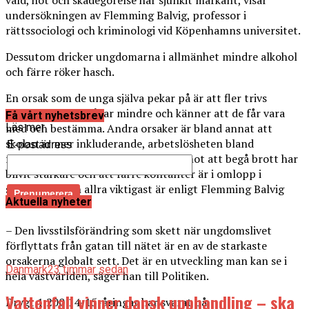
våld, hot och skadegörelse har sjunkit markant, visar
undersökningen av Flemming Balvig, professor i
rättssociologi och kriminologi vid Köpenhamns universitet.
Dessutom dricker ungdomarna i allmänhet mindre alkohol
och färre röker hasch.
En orsak som de unga själva pekar på är att fler trivs
hemma, där de bråkar mindre och känner att de får vara
Få vårt nyhetsbrev
med och bestämma. Andra orsaker är bland annat att
Läs mer
skolan är mer inkluderande, arbetslösheten bland
E-postadress
föräldrarna har minskat, normerna mot att begå brott har
blivit starkare och att färre kontanter är i omlopp i
samhället. Men allra viktigast är enligt Flemming Balvig
Aktuella nyheter
internet.
– Den livsstilsförändring som skett när ungdomslivet
förflyttats från gatan till nätet är en av de starkaste
orsakerna globalt sett. Det är en utveckling man kan se i
Danmark
23 timmar sedan
hela västvärlden, säger han till Politiken.
Vattenfall vinner dansk upphandling – ska
Drygt 1 200 14-15-åringar har svarat på