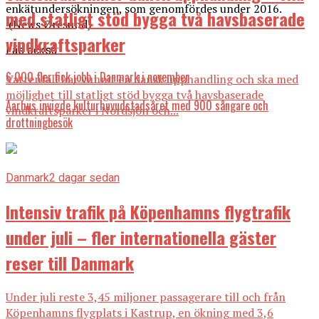
enkätundersökningen, som genomfördes under 2016.
med statligt stöd bygga två havsbaserade
(News Øresund)
vindkraftsparker
Läs också:
6 000 fler fick jobb i Danmark i november
Vattenfall har vunnit en dansk upphandling och ska med
möjlighet till statligt stöd bygga två havsbaserade
Aarhus invigde kulturhuvudstadsåret med 900 sångare och
vindkraftsparker i Nordsjön och...
drottningbesök
Danmark
2 dagar sedan
Intensiv trafik på Köpenhamns flygtrafik
under juli – fler internationella gäster
reser till Danmark
Under juli reste 3,45 miljoner passagerare till och från
Köpenhamns flygplats i Kastrup, en ökning med 3,6