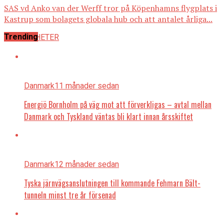
SAS vd Anko van der Werff tror på Köpenhamns flygplats i
Kastrup som bolagets globala hub och att antalet årliga...
Trending
ALLA NYHETER
Danmark
11 månader sedan
Energiö Bornholm på väg mot att förverkligas – avtal mellan
Danmark och Tyskland väntas bli klart innan årsskiftet
Danmark
12 månader sedan
Tyska järnvägsanslutningen till kommande Fehmarn Bält-
tunneln minst tre år försenad