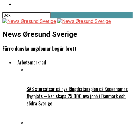
News Øresund Sverige
Färre danska ungdomar begår brott
Arbetsmarknad
SAS storsatsar på nya långdistansplan på Köpenhamns
flygplats – kan skaps 25 000 nya jobb i Danmark och
södra Sverige