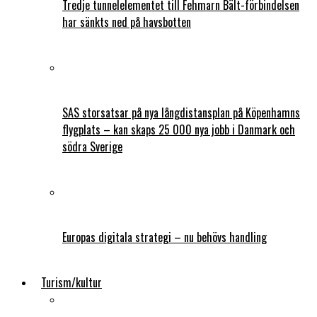
Tredje tunnelelementet till Fehmarn Bält-förbindelsen
har sänkts ned på havsbotten
SAS storsatsar på nya långdistansplan på Köpenhamns
flygplats – kan skaps 25 000 nya jobb i Danmark och
södra Sverige
Europas digitala strategi – nu behövs handling
Turism/kultur