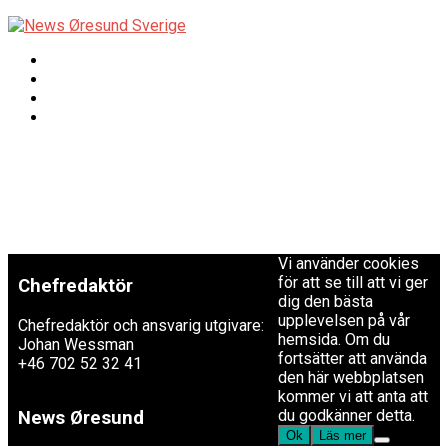
Copyright © 2017 Zox
Redaktionen
News Theme. Theme
by MVP Themes,
powered by
redaktion@newsoresund.org
WordPress.
+46 40 30 56 30
Vi använder cookies
för att se till att vi ger
Chefredaktör
dig den bästa
upplevelsen på vår
Chefredaktör och ansvarig utgivare:
hemsida. Om du
Johan Wessman
fortsätter att använda
+46 702 52 32 41
den här webbplatsen
kommer vi att anta att
du godkänner detta.
News Øresund
Ok
Läs mer