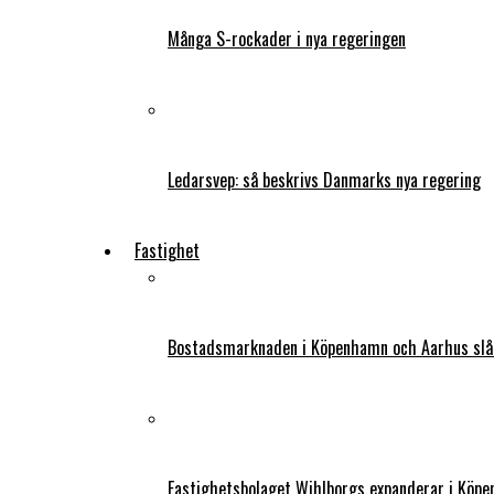
Många S-rockader i nya regeringen
Ledarsvep: så beskrivs Danmarks nya regering
Fastighet
Bostadsmarknaden i Köpenhamn och Aarhus slår
Fastighetsbolaget Wihlborgs expanderar i Köp