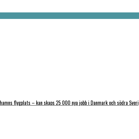
nhamns flygplats – kan skaps 25 000 nya jobb i Danmark och södra Sver