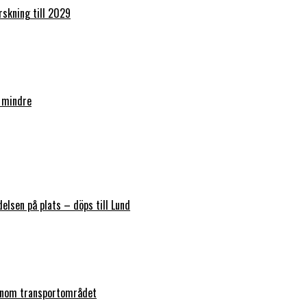
orskning till 2029
 mindre
elsen på plats – döps till Lund
 inom transportområdet