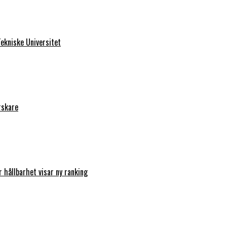
ekniske Universitet
rskare
r hållbarhet visar ny ranking