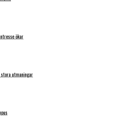
intresse ökar
r stora utmaningar
mpus