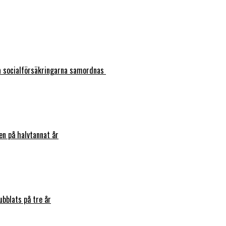
ka socialförsäkringarna samordnas
en på halvtannat år
bblats på tre år