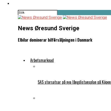
News Øresund Sverige
Elbilar dominerar bilförsäljningen i Danmark
Arbetsmarknad
SAS storsatsar på nya långdistansplan på Köpe