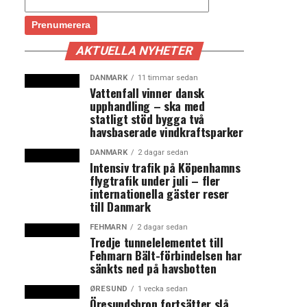
AKTUELLA NYHETER
DANMARK
11 timmar sedan
Vattenfall vinner dansk
upphandling – ska med
statligt stöd bygga två
havsbaserade vindkraftsparker
DANMARK
2 dagar sedan
Intensiv trafik på Köpenhamns
flygtrafik under juli – fler
internationella gäster reser
till Danmark
FEHMARN
2 dagar sedan
Tredje tunnelelementet till
Fehmarn Bält-förbindelsen har
sänkts ned på havsbotten
ØRESUND
1 vecka sedan
Öresundsbron fortsätter slå