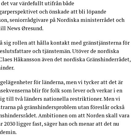
 det var värdefullt utifrån både
arperspektivet och önskade att bli löpande
on, seniorrådgivare på Nordiska ministerrådet och
till News Øresund.
å sig rollen att hålla kontakt med gränstjänsterna för
beslutsfattare och tjänstemän. Utöver de nordiska
Claes Håkansson även det nordiska Gränshinderrådet,
hinder.
gelägenheter för länderna, men vi tycker att det är
sekvenserna blir för folk som lever och verkar i en
g till två länders nationella restriktioner. Men vi
rarna på gränshindersproblem utan föreslår också
änshindersrådet. Ambitionen om att Norden skall vara
r 2030 ligger fast, säger han och menar att det nu
ndemin.