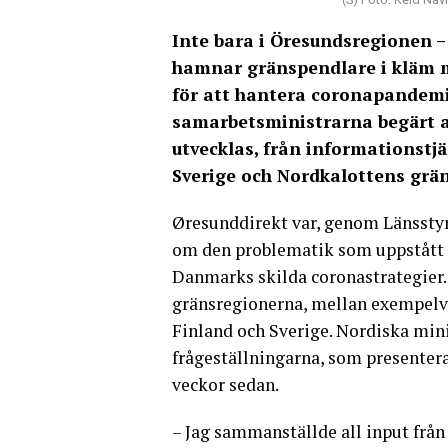
Inte bara i Öresundsregionen –
hamnar gränspendlare i kläm m
för att hantera coronapandemi
samarbetsministrarna begärt a
utvecklas, från informationstj
Sverige och Nordkalottens grän
Øresunddirekt var, genom Länsstyr
om den problematik som uppstått 
Danmarks skilda coronastrategier.
gränsregionerna, mellan exempelvi
Finland och Sverige. Nordiska min
frågeställningarna, som presentera
veckor sedan.
– Jag sammanställde all input frå