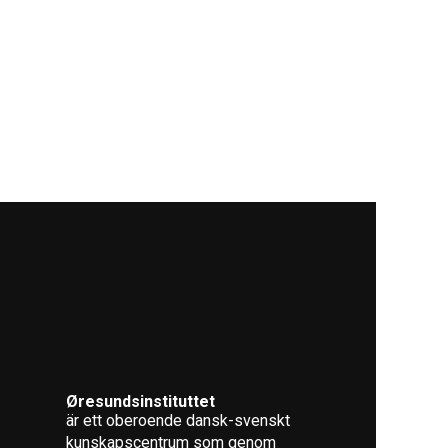
Øresundsinstituttet
är ett oberoende dansk-svenskt
kunskapscentrum som genom