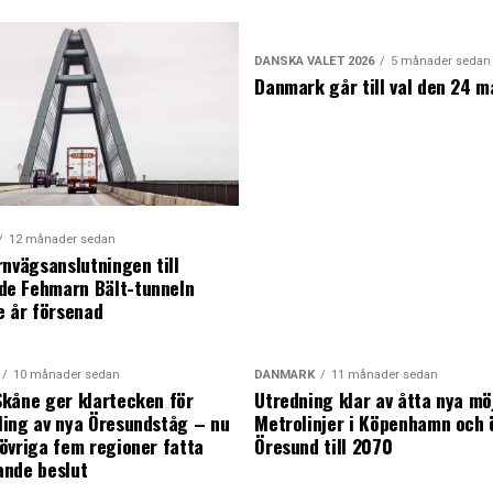
DANSKA VALET 2026
5 månader sedan
Danmark går till val den 24 m
12 månader sedan
rnvägsanslutningen till
e Fehmarn Bält-tunneln
e år försenad
10 månader sedan
DANMARK
11 månader sedan
kåne ger klartecken för
Utredning klar av åtta nya mö
ing av nya Öresundståg – nu
Metrolinjer i Köpenhamn och 
övriga fem regioner fatta
Öresund till 2070
ande beslut