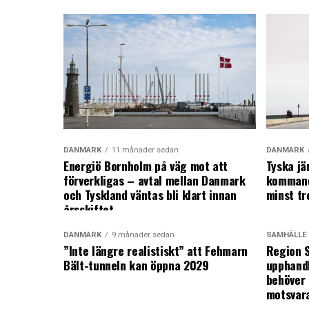
DANMARK
11 månader sedan
DANMARK
Energiö Bornholm på väg mot att
Tyska jä
förverkligas – avtal mellan Danmark
kommand
och Tyskland väntas bli klart innan
minst tr
årsskiftet
DANMARK
9 månader sedan
SAMHÄLLE
”Inte längre realistiskt” att Fehmarn
Region S
Bält-tunneln kan öppna 2029
upphandl
behöver 
motsvar