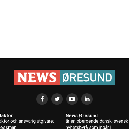
daktör
News Øresund
ktör och ansvarig utgivare:
är en oberoende dansk-svensk
Wessman
nyhets­byrå som ingår i