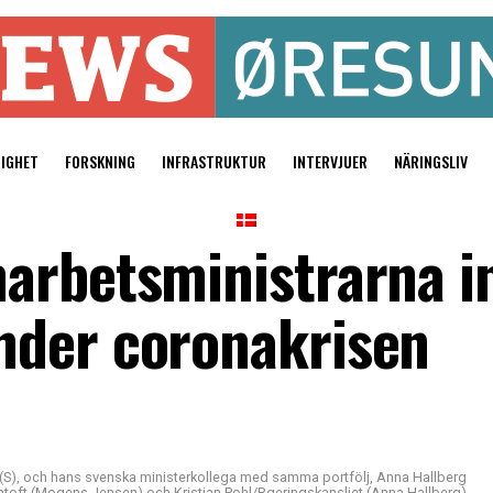
TIGHET
FORSKNING
INFRASTRUKTUR
INTERVJUER
NÄRINGSLIV
marbetsministrarna 
nder coronakrisen
(S), och hans svenska ministerkollega med samma portfölj, Anna Hallberg
ntoft (Mogens Jensen) och Kristian Pohl/Rgeringskansliet (Anna Hallberg)