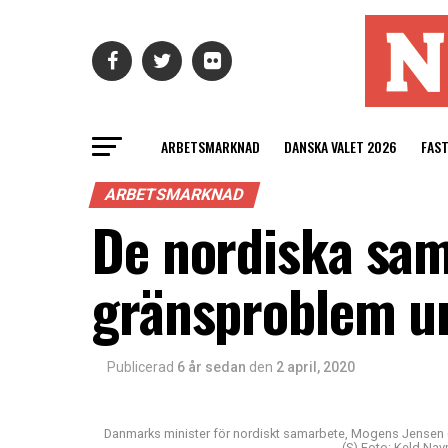
ARBETSMARKNAD
DANSKA VALET 2026
FAS
ARBETSMARKNAD
De nordiska sa
gränsproblem u
Publicerad
6 år sedan
den
2 april, 2020
Danmarks minister för nordiskt samarbete, Mogens Jensen 
(S) Foto: Keld Nav