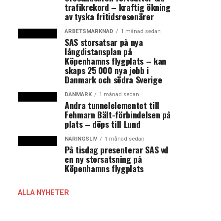
trafikrekord – kraftig ökning
av tyska fritidsresenärer
ARBETSMARKNAD
1 månad sedan
SAS storsatsar på nya
långdistansplan på
Köpenhamns flygplats – kan
skaps 25 000 nya jobb i
Danmark och södra Sverige
DANMARK
1 månad sedan
Andra tunnelelementet till
Fehmarn Bält-förbindelsen på
plats – döps till Lund
NÄRINGSLIV
1 månad sedan
På tisdag presenterar SAS vd
en ny storsatsning på
Köpenhamns flygplats
ALLA NYHETER