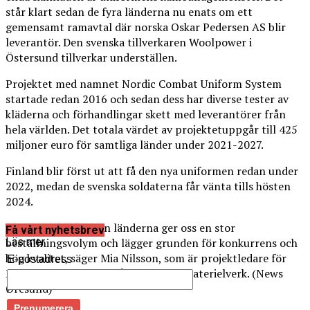
står klart sedan de fyra länderna nu enats om ett
gemensamt ramavtal där norska Oskar Pedersen AS blir
leverantör. Den svenska tillverkaren Woolpower i
Östersund tillverkar underställen.
Projektet med namnet Nordic Combat Uniform System
startade redan 2016 och sedan dess har diverse tester av
kläderna och förhandlingar skett med leverantörer från
hela världen. Det totala värdet av projektetuppgår till 425
miljoner euro för samtliga länder under 2021-2027.
Finland blir först ut att få den nya uniformen redan under
2022, medan de svenska soldaterna får vänta tills hösten
2024.
– Samarbetet mellan länderna ger oss en stor
Få vårt nyhetsbrev
beställningsvolym och lägger grunden för konkurrens och
Läs mer
hög kvalitet, säger Mia Nilsson, som är projektledare för
E-postadress
NCUS i ett
uttalande
på Försvarets materielverk. (News
Øresund)