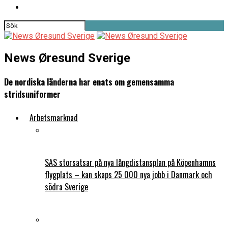
News Øresund Sverige
De nordiska länderna har enats om gemensamma
stridsuniformer
Arbetsmarknad
SAS storsatsar på nya långdistansplan på Köpenhamns
flygplats – kan skaps 25 000 nya jobb i Danmark och
södra Sverige