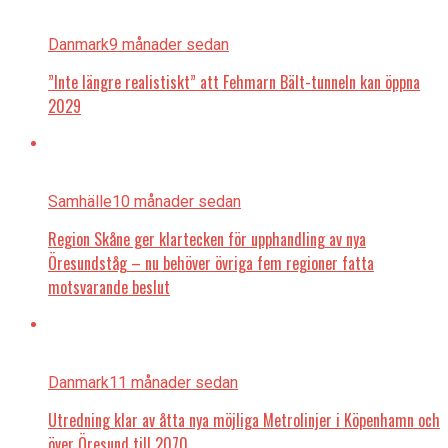
Danmark
9 månader sedan
”Inte längre realistiskt” att Fehmarn Bält-tunneln kan öppna
2029
Samhälle
10 månader sedan
Region Skåne ger klartecken för upphandling av nya
Öresundståg – nu behöver övriga fem regioner fatta
motsvarande beslut
Danmark
11 månader sedan
Utredning klar av åtta nya möjliga Metrolinjer i Köpenhamn och
över Öresund till 2070