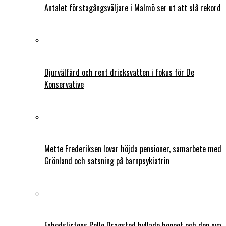
Antalet förstagångsväljare i Malmö ser ut att slå rekord
Djurvälfärd och rent dricksvatten i fokus för De
Konservative
Mette Frederiksen lovar höjda pensioner, samarbete med
Grönland och satsning på barnpsykiatrin
Enhedslistens Pelle Dragsted hyllade hoppet och den nya