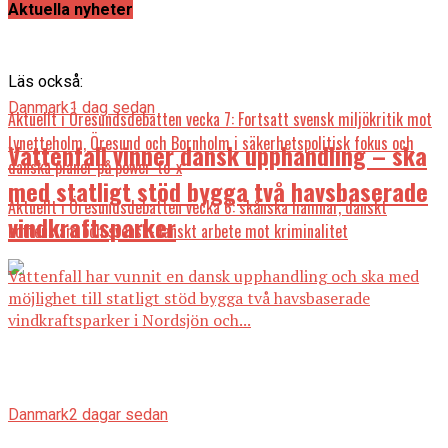
Aktuella nyheter
Läs också:
Danmark
1 dag sedan
Aktuellt i Öresundsdebatten vecka 7: Fortsatt svensk miljökritik mot
Lynetteholm, Öresund och Bornholm i säkerhetspolitisk fokus och
Vattenfall vinner dansk upphandling – ska
danska planer på power-to-x
med statligt stöd bygga två havsbaserade
Aktuellt i Öresundsdebatten vecka 6: skånska hamnar, danskt
vindkraftsparker
bottenslam och svensk-danskt arbete mot kriminalitet
Vattenfall har vunnit en dansk upphandling och ska med
möjlighet till statligt stöd bygga två havsbaserade
vindkraftsparker i Nordsjön och...
Danmark
2 dagar sedan