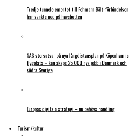
Tredje tunnelelementet till Fehmarn Bält-förbindelsen
har sänkts ned på havsbotten
SAS storsatsar på nya långdistansplan på Köpenhamns
flygplats – kan skaps 25 000 nya jobb i Danmark och
södra Sverige
Europas digitala strategi – nu behövs handling
Turism/kultur