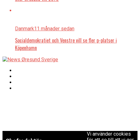
Danmark
11 månader sedan
Socialdemokratiet och Venstre vill se fler p-platser i
Köpenhamn
Copyright © 2017 Zox
Redaktionen
News Theme. Theme
by MVP Themes,
powered by
redaktion@newsoresund.org
WordPress.
+46 40 30 56 30
Vi använder cookies
för att se till att vi ger