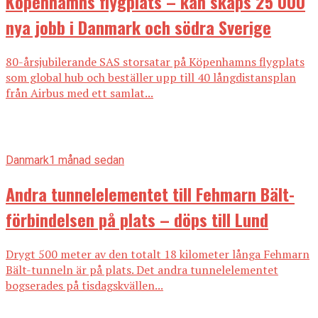
Köpenhamns flygplats – kan skaps 25 000
nya jobb i Danmark och södra Sverige
80-årsjubilerande SAS storsatar på Köpenhamns flygplats
som global hub och beställer upp till 40 långdistansplan
från Airbus med ett samlat...
Danmark
1 månad sedan
Andra tunnelelementet till Fehmarn Bält-
förbindelsen på plats – döps till Lund
Drygt 500 meter av den totalt 18 kilometer långa Fehmarn
Bält-tunneln är på plats. Det andra tunnelelementet
bogserades på tisdagskvällen...