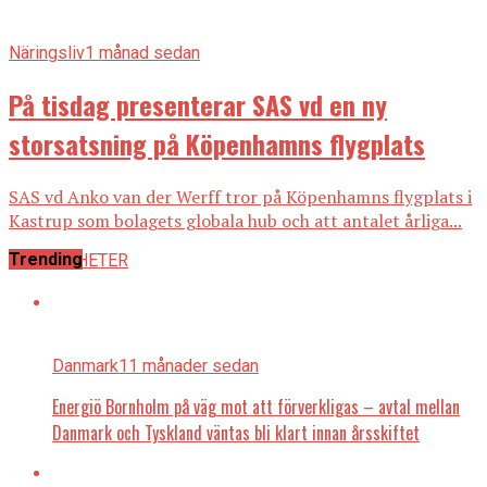
Näringsliv
1 månad sedan
På tisdag presenterar SAS vd en ny
storsatsning på Köpenhamns flygplats
SAS vd Anko van der Werff tror på Köpenhamns flygplats i
Kastrup som bolagets globala hub och att antalet årliga...
Trending
ALLA NYHETER
Danmark
11 månader sedan
Energiö Bornholm på väg mot att förverkligas – avtal mellan
Danmark och Tyskland väntas bli klart innan årsskiftet