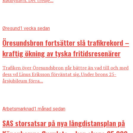
Rødbyhavn. Det tredje...
Øresund
1 vecka sedan
Öresundsbron fortsätter slå trafikrekord –
kraftig ökning av tyska fritidsresenärer
Trafiken över Öresundsbron går bättre än vad till och med
dess vd Linus Eriksson förväntat sig. Under brons 25-
årsjubileum förra...
Arbetsmarknad
1 månad sedan
SAS storsatsar på nya långdistansplan på