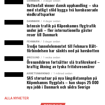
Sverige. Politikerna från utskotten gjorde en rundresa i
DANMARK
3 dagar sedan
Vattenfall vinner dansk upphandling – ska
regionen och informerades bland annat om bornholmsk
med statligt stöd bygga två havsbaserade
transittrafik vid Ystads hamn och om den framtida
vindkraftsparker
kapaciteten på Öresundsbron, som enligt olika gjorda
DANMARK
4 dagar sedan
beräkningar har kapacitet att ta emot gods- och
Intensiv trafik på Köpenhamns flygtrafik
persontrafik över Öresund fram till 2050.
under juli – fler internationella gäster
reser till Danmark
– Vi har under lång tid tryckt på att när man planerar
FEHMARN
5 dagar sedan
svensk infrastruktur så måste man tänka bortom
Tredje tunnelelementet till Fehmarn Bält-
förbindelsen har sänkts ned på havsbotten
landsgränserna, och det samma gäller i Danmark. Att
man nu gör den här typen av träff och rundresa tycker
ØRESUND
1 vecka sedan
Öresundsbron fortsätter slå trafikrekord –
jag är jättevärdefullt, säger Katrin Stjernfeldt Jammeh.
kraftig ökning av tyska fritidsresenärer
Denna intervju gjordes inför mötet mellan de danska
ARBETSMARKNAD
1 månad sedan
SAS storsatsar på nya långdistansplan på
och svenska parlamentarikerna och danska
Köpenhamns flygplats – kan skaps 25 000
transportudvalgets inbjudan till sin svenska
nya jobb i Danmark och södra Sverige
motsvarighet är ett tecken på ökat danskt intresse för
Öresundsregionala infrastrukturfrågor, menar hon. Den
ALLA NYHETER
aktuella arbetskraftsbristen på dansk sida har lett till