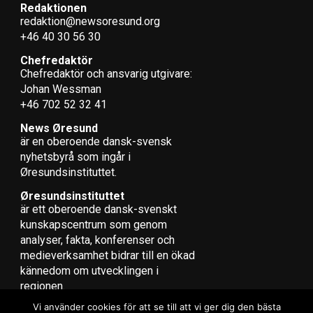
Redaktionen
redaktion@newsoresund.org
(News Øresund – Erik Ottosson)
+46 40 30 56 30
Chefredaktör
Chefredaktör och ansvarig utgivare:
Johan Wessman
Fakta Öresundsmetro
+46 702 52 32 41
Sträckning: Malmö-Köpenhamn
Förbindelsen utreds som en metrotunnel för
News Øresund
är en oberoende dansk-svensk
persontrafik mellan stadskärnorna
nyhets­byrå som ingår i
Status: Den fjärde fasen av städernas gemensamma
Øresundsinstituttet.
utredningsarbete med Interregstöd presenterades i
våras.
Øresundsinstituttet
är ett oberoende dansk-svenskt
kunskapscentrum som genom
LÄS OCKSÅ:
analyser, fakta, konferenser och
Svenska trafikutskottet och danska transportudvalget
medieverksamhet bidrar till en ökad
ska samarbeta mer
kännedom om utvecklingen i
regionen.
Förbättrat resultat för Øresundsbron
Vi använder cookies för att se till att vi ger dig den bästa