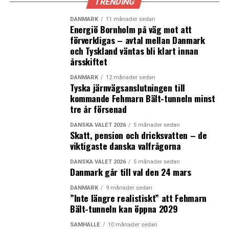
TRENDING
ett ökat intresse för att kunna arbetspendla över
sundet, medan på svenska sidan är det viktigt att kunna
DANMARK
11 månader sedan
sända fler miljövänliga godstransporter via tåg istället
Energiö Bornholm på väg mot att
förverkligas – avtal mellan Danmark
för lastbil på vägarna, i och med öppnandet av Fehmarn
och Tyskland väntas bli klart innan
Bält-förbindelsen 2029.
årsskiftet
– För dansk sida som har en huvudstad som är väldigt
DANMARK
12 månader sedan
Tyska järnvägsanslutningen till
kort på folk när det handlar om kompetensförsörjning,
kommande Fehmarn Bält-tunneln minst
så handlar det om att förstora arbetsmarknadsregionen
tre år försenad
för att danskt näringsliv inte ska tappa växtkraft, och
detta är påtagligt. Det har ökat de senaste åren att det
DANSKA VALET 2026
5 månader sedan
Skatt, pension och dricksvatten – de
danska näringslivet bjuder in till dialog kring att
viktigaste danska valfrågorna
förstora arbetsmarknadsregionen, säger Katrin
Stjernfeldt Jammeh.
DANSKA VALET 2026
5 månader sedan
Danmark går till val den 24 mars
Öresundsmetron innebär att det ska kunna gå att resa
DANMARK
9 månader sedan
mellan Malmö C och Köpenhamn H på 23 minuter och
”Inte längre realistiskt” att Fehmarn
den därmed kommer att utöka arbetsmarknaden från
Bält-tunneln kan öppna 2029
där man kan pendla inom på under en timme med cirka
SAMHÄLLE
10 månader sedan