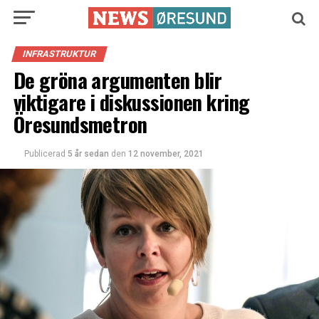
INFRASTRUKTUR
De gröna argumenten blir
viktigare i diskussionen kring
Öresundsmetron
Publicerad
5 år sedan
den
12 november, 2021