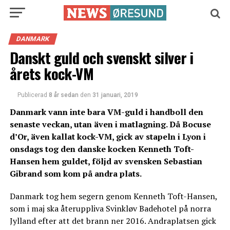
DANMARK
Danskt guld och svenskt silver i
årets kock-VM
Publicerad
8 år sedan
den
31 januari, 2019
Danmark vann inte bara VM-guld i handboll den
senaste veckan, utan även i matlagning. Då Bocuse
d’Or, även kallat kock-VM, gick av stapeln i Lyon i
onsdags tog den danske kocken Kenneth Toft-
Hansen hem guldet, följd av svensken Sebastian
Gibrand som kom på andra plats.
Danmark tog hem segern genom Kenneth Toft-Hansen,
som i maj ska återuppliva Svinkløv Badehotel på norra
Jylland efter att det brann ner 2016. Andraplatsen gick