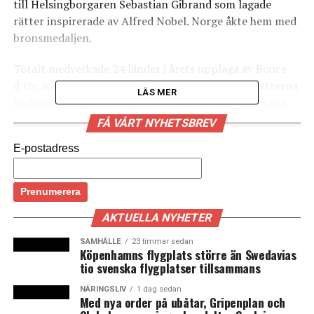
till Helsingborgaren Sebastian Gibrand som lagade
rätter inspirerade av Alfred Nobel. Norge åkte hem med
bronsmedaljen.
Totalt medverkade 24 länder i årets upplaga av Bouce
d’Or, som är en tävling i fransk matlagning där rätterna
LÄS MER
bedöms på smak, teknik, presentation, innovation och
design.
FÅ VÅRT NYHETSBREV
(News Øresund)
E-postadress
LÄS OCKSÅ:
50 000 danskar vill att Danmark inför en klimatlag
AKTUELLA NYHETER
Danmark avsätter mer resurser till försvaret efter press
SAMHÄLLE
23 timmar sedan
från Trump
Köpenhamns flygplats större än Swedavias
tio svenska flygplatser tillsammans
NÄRINGSLIV
1 dag sedan
Med nya order på ubåtar, Gripenplan och