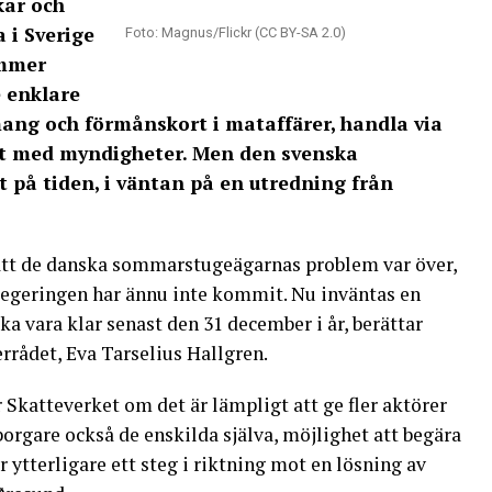
kar och
i Sverige
Foto: Magnus/Flickr (CC BY-SA 2.0)
ummer
e enklare
ng och förmånskort i mataffärer, handla via
lt med myndigheter. Men den svenska
t på tiden, i väntan på en utredning från
att de danska sommarstugeägarnas problem var över,
 regeringen har ännu inte kommit. Nu inväntas en
a vara klar senast den 31 december i år, berättar
rrådet, Eva Tarselius Hallgren.
 Skatteverket om det är lämpligt att ge fler aktörer
orgare också de enskilda själva, möjlighet att begära
tterligare ett steg i riktning mot en lösning av