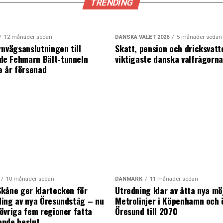
TRENDING
12 månader sedan
DANSKA VALET 2026
5 månader sedan
rnvägsanslutningen till
Skatt, pension och dricksvatt
e Fehmarn Bält-tunneln
viktigaste danska valfrågorn
e år försenad
10 månader sedan
DANMARK
11 månader sedan
kåne ger klartecken för
Utredning klar av åtta nya mö
ing av nya Öresundståg – nu
Metrolinjer i Köpenhamn och 
övriga fem regioner fatta
Öresund till 2070
ande beslut