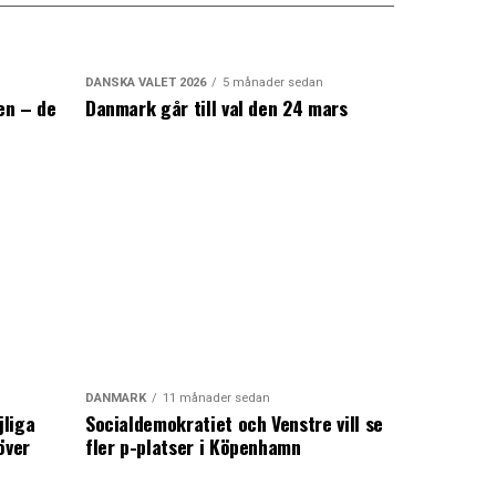
DANSKA VALET 2026
5 månader sedan
en – de
Danmark går till val den 24 mars
a
DANMARK
11 månader sedan
jliga
Socialdemokratiet och Venstre vill se
över
fler p-platser i Köpenhamn