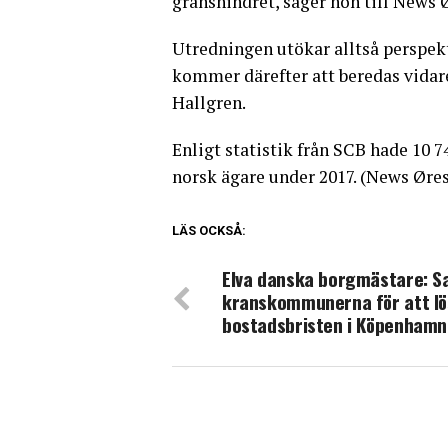
gränshindret, säger hon till News 
Utredningen utökar alltså perspekt
kommer därefter att beredas vidar
Hallgren.
Enligt statistik från SCB hade 10
norsk ägare under 2017. (News Øre
LÄS OCKSÅ:
Elva danska borgmästare: S
kranskommunerna för att lö
bostadsbristen i Köpenhamn