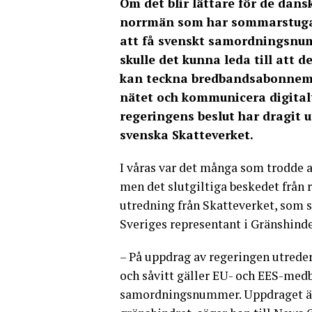
Om det blir lättare för de dans
norrmän som har sommarstuga 
att få svenskt samordningsn
skulle det kunna leda till att d
kan teckna bredbandsabonnema
nätet och kommunicera digita
regeringens beslut har dragit u
svenska Skatteverket.
I våras var det många som trodde 
men det slutgiltiga beskedet från
utredning från Skatteverket, som sk
Sveriges representant i Gränshinde
– På uppdrag av regeringen utreder
och såvitt gäller EU- och EES-medb
samordningsnummer. Uppdraget är y