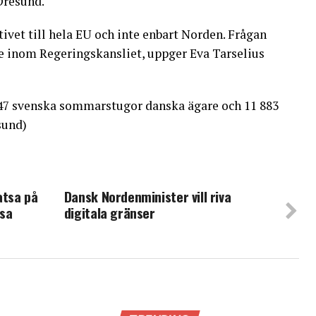
Øresund.
ivet till hela EU och inte enbart Norden. Frågan
e inom Regeringskansliet, uppger Eva Tarselius
 747 svenska sommarstugor danska ägare och 11 883
sund)
atsa på
Dansk Nordenminister vill riva
sa
digitala gränser