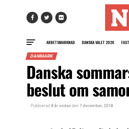
ARBETSMARKNAD
DANSKA VALET 2026
FAS
DANMARK
Danska sommarst
beslut om sam
Publicerad
8 år sedan
den
7 december, 2018