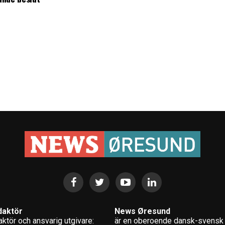
daktör
News Øresund
ktör och ansvarig utgivare:
är en oberoende dansk-svensk