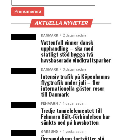
AKTUELLA NYHETER
DANMARK
2 dagar sedan
Vattenfall vinner dansk
upphandling – ska med
statligt stöd bygga två
havsbaserade vindkraftsparker
DANMARK
3 dagar sedan
Intensiv trafik på Köpenhamns
flygtrafik under juli – fler
internationella gäster reser
till Danmark
FEHMARN
4 dagar sedan
Tredje tunnelelementet till
Fehmarn Bält-förbindelsen har
sänkts ned på havsbotten
ØRESUND
1 vecka sedan
Öresundsbron fortsätter slå