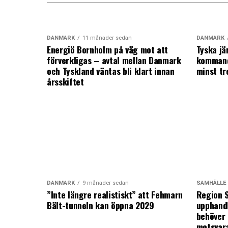
DANMARK
11 månader sedan
DANMARK
Energiö Bornholm på väg mot att
Tyska jä
förverkligas – avtal mellan Danmark
kommand
och Tyskland väntas bli klart innan
minst tr
årsskiftet
DANMARK
9 månader sedan
SAMHÄLLE
”Inte längre realistiskt” att Fehmarn
Region S
Bält-tunneln kan öppna 2029
upphandl
behöver 
motsvar