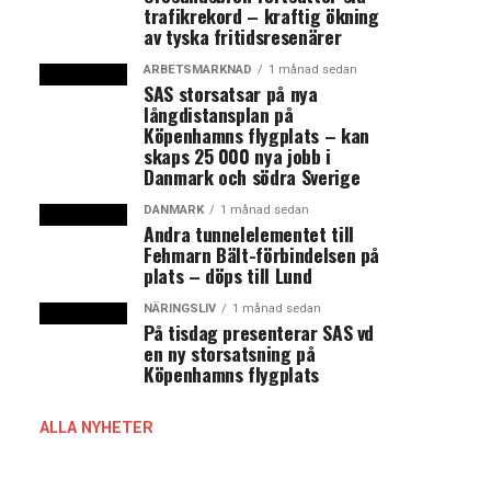
trafikrekord – kraftig ökning
av tyska fritidsresenärer
ARBETSMARKNAD
1 månad sedan
SAS storsatsar på nya
långdistansplan på
Köpenhamns flygplats – kan
skaps 25 000 nya jobb i
Danmark och södra Sverige
DANMARK
1 månad sedan
Andra tunnelelementet till
Fehmarn Bält-förbindelsen på
plats – döps till Lund
NÄRINGSLIV
1 månad sedan
På tisdag presenterar SAS vd
en ny storsatsning på
Köpenhamns flygplats
ALLA NYHETER