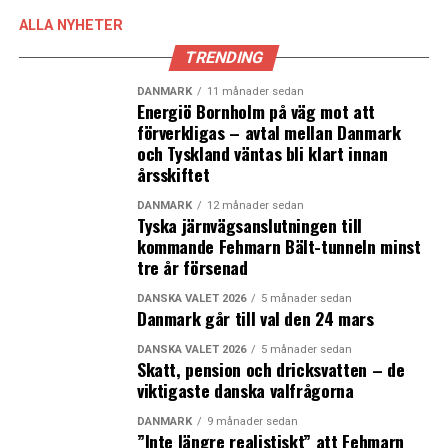
Flertalet politiska kommentatorer i danska medier spår
ALLA NYHETER
att Helle Thorning-Schmidt kommer att utlysa
folketingsvalet senare denna vecka även om ingen
TRENDING
verkar helt säker. Med tanke på att sommarsemestrarna
DANMARK
11 månader sedan
närmar sig skulle ett uteblivet besked under veckan
Energiö Bornholm på väg mot att
innebära att valet dröjer till någon av de två första
förverkligas – avtal mellan Danmark
veckorna i september. De danska reglerna för valet till
och Tyskland väntas bli klart innan
årsskiftet
folketinget innebär att statministern med kort
förvarning kan utlysa valet när som helst så länge det
DANMARK
12 månader sedan
hålls inom fyra år. Senast den 14 september i år måste
Tyska järnvägsanslutningen till
kommande Fehmarn Bält-tunneln minst
det danska folketingsvalet hållas. (News Øresund)
tre år försenad
LÄS OCKSÅ:
DANSKA VALET 2026
5 månader sedan
Danmark går till val den 24 mars
Kraftig ökning av antalet svenska kvinnor som får
konstgjord befruktning i Danmark
DANSKA VALET 2026
5 månader sedan
Skatt, pension och dricksvatten – de
viktigaste danska valfrågorna
LO tror på 88 000 nya jobb i Danmark på tre år
DANMARK
9 månader sedan
”Inte längre realistiskt” att Fehmarn