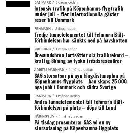
Om regeringen blir omvald vill de genomföra en
DANMARK
2 dagar sedan
Intensiv trafik på Köpenhamns flygtrafik
satsning värd 39 miljarder danska kronor under
under juli – fler internationella gäster
perioden 2016- 2020 och som delas in i fyra områden:
reser till Danmark
15 miljarder
till bättre vård för cancerpatienter, äldre
FEHMARN
2 dagar sedan
och kroniskt sjuka.
Tredje tunnelelementet till Fehmarn Bält-
15 miljarder
till ökad trygghet, socialt utsatta och för
förbindelsen har sänkts ned på havsbotten
oförutsedda utgifter.
ØRESUND
1 vecka sedan
5 miljarder
till barn, utbildning och social mobilitet.
Öresundsbron fortsätter slå trafikrekord –
kraftig ökning av tyska fritidsresenärer
4 miljarder
till forskning, grön omställning och tillväxt.
ARBETSMARKNAD
1 månad sedan
Den totala satsningen börjar blygsamt med under tre
SAS storsatsar på nya långdistansplan på
Köpenhamns flygplats – kan skaps 25 000
miljarder kronor 2016 för att stiga år för år till 15
nya jobb i Danmark och södra Sverige
miljarder under 2020.
DANMARK
1 månad sedan
Andra tunnelelementet till Fehmarn Bält-
Förslaget mötte genast kritik från det borgerliga
förbindelsen på plats – döps till Lund
oppositionspartiet Ventste vars hälsovårdsordförande
Sophie Løhde twittrade: ”Helt riktigt Thorning, det är
NÄRINGSLIV
1 månad sedan
På tisdag presenterar SAS vd en ny
inte lyx, det är en lyxfälla”.
storsatsning på Köpenhamns flygplats