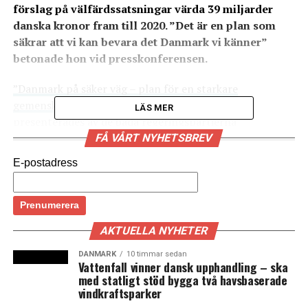
förslag på välfärdssatsningar värda 39 miljarder
danska kronor fram till 2020. ”Det är en plan som
säkrar att vi kan bevara det Danmark vi känner”
betonade hon vid presskonferensen.
”Danmark på säker väg – plan för en starkare
gemenskap
” var namnet på den satsning som
LÄS MER
presenterades av de båda regeringspartierna
Socialdemokraterne och Radikale Venstre på
FÅ VÅRT NYHETSBREV
tisdagsförmiddagen. Även om storleken på 39 miljarder
E-postadress
var större än väntat så var inte alla delar okända – vissa
förslag har presenterats tidigare.
Helle Thorning-Schmidt betonade vid presskonferensen
AKTUELLA NYHETER
att det inte ska bli någon offentlig konsumtionsfest.
– Det är inte tal om lyx i det vi presenterar. Men det är
DANMARK
10 timmar sedan
Vattenfall vinner dansk upphandling – ska
en plan som säkrar att vi kan bevara det Danmark vi
med statligt stöd bygga två havsbaserade
känner, säger statsministern enligt flera danska medier.
vindkraftsparker