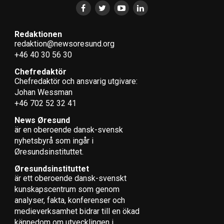
Redaktionen
redaktion@newsoresund.org
+46 40 30 56 30
Chefredaktör
Chefredaktör och ansvarig utgivare:
Johan Wessman
+46 702 52 32 41
News Øresund
är en oberoende dansk-svensk
nyhets­byrå som ingår i
Øresundsinstituttet.
Øresundsinstituttet
är ett oberoende dansk-svenskt
kunskapscentrum som genom
analyser, fakta, konferenser och
medieverksamhet bidrar till en ökad
kännedom om utvecklingen i