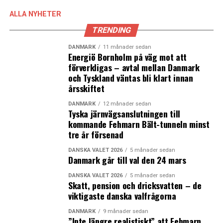
förseningar.
ALLA NYHETER
Den danska regeringen har nu tagit fram
TRENDING
handlingsplanen ”Skat ut ur krisen” som bland annat
innehåller upprättandet av en insatsstyrka för kontroll
DANMARK
11 månader sedan
Energiö Bornholm på väg mot att
av återbetald aktieskatt, en övervaknings- och
förverkligas – avtal mellan Danmark
analysenhet som ska övervaka alla sorters utbetalningar
och Tyskland väntas bli klart innan
samt införandet av en anti-svindel-enhet inriktad mot
årsskiftet
internationell kriminalitet på skatteområdet. (News
DANMARK
12 månader sedan
Øresund)
Tyska järnvägsanslutningen till
kommande Fehmarn Bält-tunneln minst
tre år försenad
LÄS OCKSÅ:
Vild strejk stoppar Berlingskes pappersutgivning efter
DANSKA VALET 2026
5 månader sedan
Danmark går till val den 24 mars
besked om uppsägningar
DANSKA VALET 2026
5 månader sedan
Nordens största antikvariat stänger
Skatt, pension och dricksvatten – de
viktigaste danska valfrågorna
DANMARK
9 månader sedan
”Inte längre realistiskt” att Fehmarn