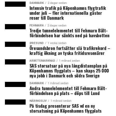
som misstänkt huvudman för bedrägeriet. Skat
DANMARK
2 dagar sedan
Intensiv trafik på Köpenhamns flygtrafik
fortsätter sin granskning av återbetald aktieskatt och
under juli – fler internationella gäster
utesluter inte att härvan växer ytterligare. Just nu har
reser till Danmark
alla utbetalningar stoppats.
FEHMARN
2 dagar sedan
Tredje tunnelelementet till Fehmarn Bält-
När danska bolag betalar utdelning till sina aktieägare
förbindelsen har sänkts ned på havsbotten
drar de av 27 procent i utdelningsskatt. Utländska
aktieägare inom EU eller från länder som omfattas av
ØRESUND
1 vecka sedan
Öresundsbron fortsätter slå trafikrekord –
dubbelbeskattningsavtal kan sedan ansöka hos Skat om
kraftig ökning av tyska fritidsresenärer
att få hela eller delar av utdelningsskatten återbetald.
ARBETSMARKNAD
1 månad sedan
Bedragarna har begärt sådana utbetalningar baserat på
SAS storsatsar på nya långdistansplan på
falska uppgifter om aktieinnehav i danska bolag.
Köpenhamns flygplats – kan skaps 25 000
nya jobb i Danmark och södra Sverige
Skat pressas även av en it-skandal där det nya
DANMARK
1 månad sedan
datasystemet EFI havererat och stängts av. Något som
Andra tunnelelementet till Fehmarn Bält-
förbindelsen på plats – döps till Lund
skatteminister Karsten Lauritzen (V) kallat den största
it-skandalen i modern tid. Ett stort antal datasystem
NÄRINGSLIV
1 månad sedan
måste bytas ut och för tillfället måste indrivningen av
På tisdag presenterar SAS vd en ny
storsatsning på Köpenhamns flygplats
obetalda skatter ske manuellt vilket orsakar stora