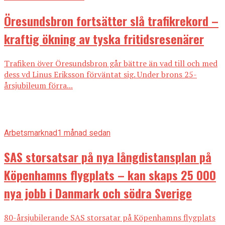
Öresundsbron fortsätter slå trafikrekord –
kraftig ökning av tyska fritidsresenärer
Trafiken över Öresundsbron går bättre än vad till och med
dess vd Linus Eriksson förväntat sig. Under brons 25-
årsjubileum förra...
Arbetsmarknad
1 månad sedan
SAS storsatsar på nya långdistansplan på
Köpenhamns flygplats – kan skaps 25 000
nya jobb i Danmark och södra Sverige
80-årsjubilerande SAS storsatar på Köpenhamns flygplats