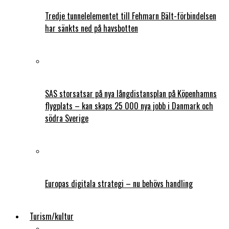
Tredje tunnelelementet till Fehmarn Bält-förbindelsen
har sänkts ned på havsbotten
SAS storsatsar på nya långdistansplan på Köpenhamns
flygplats – kan skaps 25 000 nya jobb i Danmark och
södra Sverige
Europas digitala strategi – nu behövs handling
Turism/kultur