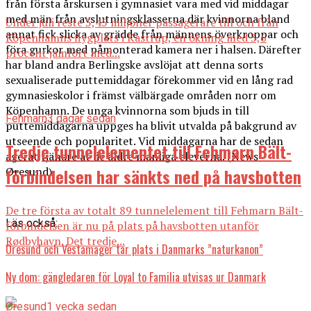
från första årskursen i gymnasiet vara med vid middagar
med män från avslutningsklasserna där kvinnorna bland
Under juli reste 3,45 miljoner passagerare till och från
annat fick slicka av grädde från männens överkroppar och
Köpenhamns flygplats i Kastrup, en ökning med 3,6
föra gurkor med påmonterad kamera ner i halsen. Därefter
procent jämfört med...
har bland andra Berlingske avslöjat att denna sorts
sexualiserade puttemiddagar förekommer vid en lång rad
gymnasieskolor i främst välbärgade områden norr om
Köpenhamn. De unga kvinnorna som bjuds in till
Fehmarn
3 dagar sedan
puttemiddagarna uppges ha blivit utvalda på bakgrund av
utseende och popularitet. Vid middagarna har de sedan
Tredje tunnelelementet till Fehmarn Bält-
agerat tjänare åt de äldre manliga eleverna. (News
Øresund)
förbindelsen har sänkts ned på havsbotten
De tre första av totalt 89 tunnelelement till Fehmarn Bält-
Läs också:
förbindelsen är nu på plats på havsbotten utanför
Rødbyhavn. Det tredje...
Öresund och Vestamager tar plats i Danmarks ”naturkanon”
Ny dom: gängledaren för Loyal to Familia utvisas ur Danmark
Øresund
1 vecka sedan