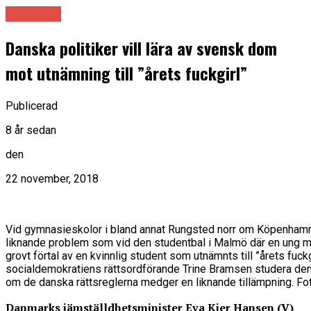
Samhälle
Danska politiker vill lära av svensk dom
mot utnämning till ”årets fuckgirl”
Publicerad
8 år sedan
den
22 november, 2018
Vid gymnasieskolor i bland annat Rungsted norr om Köpenhamn
liknande problem som vid den studentbal i Malmö där en ung ma
grovt förtal av en kvinnlig student som utnämnts till ”årets fuckg
socialdemokratiens rättsordförande Trine Bramsen studera de
om de danska rättsreglerna medger en liknande tillämpning. F
Danmarks jämställdhetsminister Eva Kjer Hansen (V)