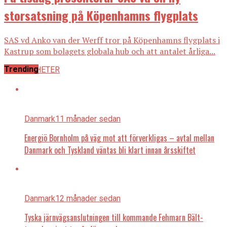
storsatsning på Köpenhamns flygplats
SAS vd Anko van der Werff tror på Köpenhamns flygplats i
Kastrup som bolagets globala hub och att antalet årliga...
Trending
ALLA NYHETER
Danmark
11 månader sedan
Energiö Bornholm på väg mot att förverkligas – avtal mellan
Danmark och Tyskland väntas bli klart innan årsskiftet
Danmark
12 månader sedan
Tyska järnvägsanslutningen till kommande Fehmarn Bält-