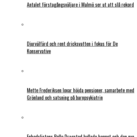
Antalet förstagångsväljare i Malmö ser ut att slå rekord
Djurvälfärd och rent dricksvatten i fokus för De
Konservative
Mette Frederiksen lovar höjda pensioner, samarbete med
Grönland och satsning på barnpsykiatrin
Enhedslistens Pelle Dragsted hyllade hoppet och den nya