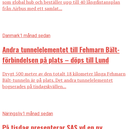
som global hub och beställer upp till 40 långdistansplan
från Airbus med ett samlat...
Danmark
1 månad sedan
Andra tunnelelementet till Fehmarn Bält-
förbindelsen på plats – döps till Lund
Drygt 500 meter av den totalt 18 kilometer långa Fehmarn
Bält-tunneln är på plats. Det andra tunnelelementet
bogserades på tisdagskvällen...
Näringsliv
1 månad sedan
På tisdag presenterar SAS vd en ny