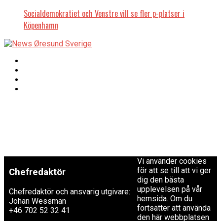
Socialdemokratiet och Venstre vill se fler p-platser i
Köpenhamn
Copyright © 2017 Zox
Redaktionen
News Theme. Theme
by MVP Themes,
powered by
redaktion@newsoresund.org
WordPress.
+46 40 30 56 30
Vi använder cookies
för att se till att vi ger
Chefredaktör
dig den bästa
upplevelsen på vår
Chefredaktör och ansvarig utgivare:
hemsida. Om du
Johan Wessman
fortsätter att använda
+46 702 52 32 41
den här webbplatsen