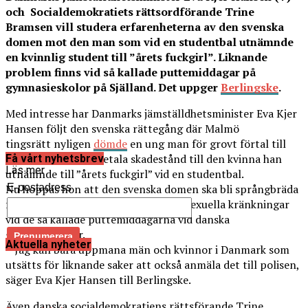
och Socialdemokratiets rättsordförande Trine
Bramsen vill studera erfarenheterna av den svenska
domen mot den man som vid en studentbal utnämnde
en kvinnlig student till ”årets fuckgirl”. Liknande
problem finns vid så kallade puttemiddagar på
gymnasieskolor på Själland. Det uppger
Berlingske
.
Med intresse har Danmarks jämställdhetsminister Eva Kjer
Hansen följt den svenska rättegång där Malmö
tingsrätt nyligen
dömde
en ung man för grovt förtal till
dagsböter och att betala skadestånd till den kvinna han
Få vårt nyhetsbrev
Läs mer
utnämnde till ”årets fuckgirl” vid en studentbal.
E-postadress
Nu hoppas hon att den svenska domen ska bli språngbräda
för unga danskar att pröva fall med sexuella kränkningar
vid de så kallade puttemiddagarna vid danska
gymnasieskolor.
Aktuella nyheter
– Jag kan bara uppmana män och kvinnor i Danmark som
utsätts för liknande saker att också anmäla det till polisen,
säger Eva Kjer Hansen till Berlingske.
Även danska socialdemokratiens rättsförande Trine