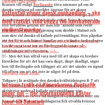
Danmark
1 dag sedan
Brassen vill enligt
Berlingske
titta närmare på om de
danska reglerna på området öppnar för att skapa
Vattenfall vinner dansk upphandling – ska
motsvarande rättsärende i Danmark som i Sverige. Ett
med statligt stöd bygga två havsbaserade
domslut som det i Malmö skulle enligt Trine Bramsen ha
stor betydelse genom att man blir ”ansedd som reellt
vindkraftsparker
kriminell vid den slags gärning som skedde i Malmö och
som sker vid danska så kallade puttemiddagar. Hon påpekar
att det först och främst handlar om att ändra tankegången
Vattenfall har vunnit en dansk upphandling och ska med
hos de unga samt om en förebyggande insats på
möjlighet till statligt stöd bygga två havsbaserade
utbildningsinstitutionerna.
vindkraftsparker i Nordsjön och...
– Men det kan alltså vara med till att skapa en bredare
förståelse för att det kan vara djupt, djupt skadligt, säger
hon till Berlingske och tillägger att att det sänder en signal
till offren om att det inte är något fel på dem.
Danmark
2 dagar sedan
Tidigare i år avslöjade den danska kvällstidningen B-T att
Intensiv trafik på Köpenhamns flygtrafik
det förekom gränsöverskridande och sexualiserade
aktiviteter under så kallade puttemiddagar som
under juli – fler internationella gäster
arrangerades av elever vid Rungsted Gymnasium norr om
reser till Danmark
Köpenhamn. Vid puttemiddagarna fick utvalda kvinnor