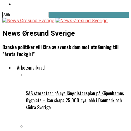
News Øresund Sverige
Danska politiker vill lära av svensk dom mot utnämning till
”årets fuckgirl”
Arbetsmarknad
SAS storsatsar på nya långdistansplan på Köpenhamns
flygplats – kan skaps 25 000 nya jobb i Danmark och
södra Sverige