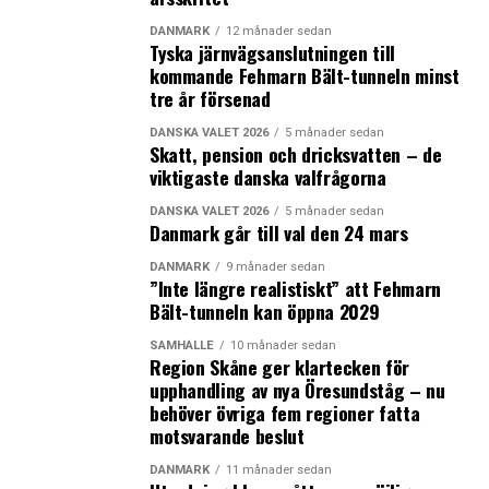
Borgerlige samlade namnunderskrifter under
DANMARK
12 månader sedan
Tyska järnvägsanslutningen till
Folkemötet. Enligt en opinionsmätning som Norstat
kommande Fehmarn Bält-tunneln minst
gjort för Altinget kan 6 procent tänka sig att rösta på
tre år försenad
det nya partiet och i förra veckan gjorde Voxmeter en
opinionsmätning för Ritzau där runt 10 procent av de
DANSKA VALET 2026
5 månader sedan
Skatt, pension och dricksvatten – de
tillfrågade kunde tänka sig att rösta på Nye Borgerlige.
viktigaste danska valfrågorna
Enligt denna mätning svarade även 17,7 procent att de
kan tänka sig att rösta på ett parti med mer restriktiv
DANSKA VALET 2026
5 månader sedan
Danmark går till val den 24 mars
flykting- och invandringspolitik än Dansk Folkeparti.
Och det är just det Nye Borgerlige erbjuder samtidigt
DANMARK
9 månader sedan
”Inte längre realistiskt” att Fehmarn
som de har en borgerlig ekonomisk politik.
Bält-tunneln kan öppna 2029
Och det kan gå snabbt för ett nytt parti i dansk politik.
SAMHÄLLE
10 månader sedan
Ett exempel är Alternativet, som tog sig med rekordfart
Region Skåne ger klartecken för
upphandling av nya Öresundståg – nu
in i Folketinget förra året. Under söndagen utdelades
behöver övriga fem regioner fatta
Folkemötets Dialogpris till partiets politiska ledare Uffe
motsvarande beslut
Elbæk.
”Uffe är uppriktigt intresserade av att bli klokare genom
DANMARK
11 månader sedan