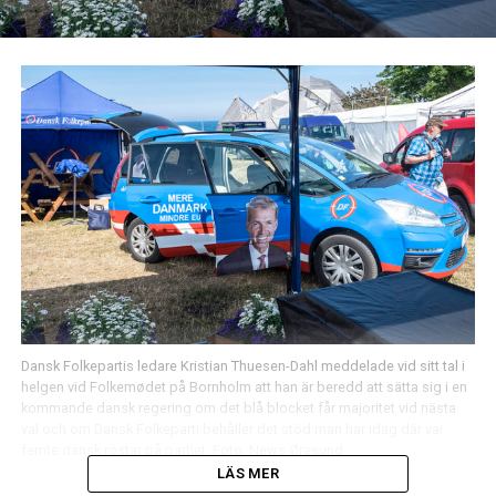
Dansk Folkepartis ledare Kristian Thuesen-Dahl meddelade vid sitt tal i
helgen vid Folkemødet på Bornholm att han är beredd att sätta sig i en
kommande dansk regering om det blå blocket får majoritet vid nästa
val och om Dansk Folkeparti behåller det stöd man har idag där var
femte dansk röstar på partiet. Foto: News Øresund
LÄS MER