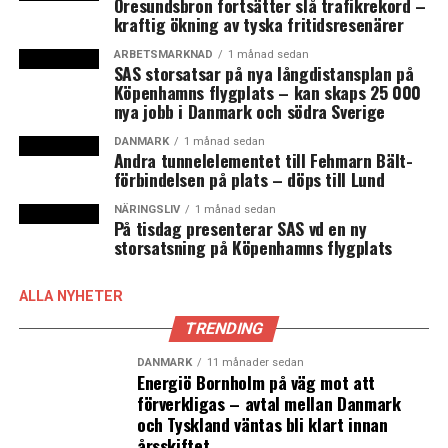
Öresundsbron fortsätter slå trafikrekord –
väljarstödet jämfört med 21,1 procent i valet juni 2015.
kraftig ökning av tyska fritidsresenärer
ARBETSMARKNAD
1 månad sedan
SAS storsatsar på nya långdistansplan på
Köpenhamns flygplats – kan skaps 25 000
nya jobb i Danmark och södra Sverige
DANMARK
1 månad sedan
Andra tunnelelementet till Fehmarn Bält-
förbindelsen på plats – döps till Lund
NÄRINGSLIV
1 månad sedan
På tisdag presenterar SAS vd en ny
storsatsning på Köpenhamns flygplats
ALLA NYHETER
TRENDING
Nye Borgerlige utmanar Dansk Folkeparti med en mera restriktiv politik
DANMARK
11 månader sedan
när det gäller EU och invandring. Foto: News Øresund
Energiö Bornholm på väg mot att
förverkligas – avtal mellan Danmark
och Tyskland väntas bli klart innan
årsskiftet
Men det finns en ny utmanare. Det nya partiet Nye