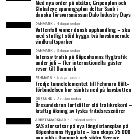
Med nya order på ubåtar, Gripenplan och
”Det är en grundsten i den danska demokratin att
Globaleye spaningsplan deltar Saab i
danska försvarsmässan Dalo Industry Days
regeringens handlingar ska stämma överens med
majoriteten i Folketinget – också även om den skulle
DANMARK
4 dagar sedan
Vattenfall vinner dansk upphandling – ska
vara oenig”, står det bland annat i utkastet till ärendet i
med statligt stöd bygga två havsbaserade
utrikesutskottet, uppger DR Nyheder.
vindkraftsparker
Anledningen till resultatet i de båda omröstningarna är
DANMARK
5 dagar sedan
Intensiv trafik på Köpenhamns flygtrafik
att Konservative valt att inte stödja regeringen. De stod
under juli – fler internationella gäster
bakom den uppgörelse som innebar besparingar på
reser till Danmark
utlandsbiståndet redan i fjol, men menar att de inte fått
FEHMARN
6 dagar sedan
tillräcklig information om att besparingarna skulle gälla
Tredje tunnelelementet till Fehmarn Bält-
även i år. Konservatives talesperson i utrikesfrågor,
förbindelsen har sänkts ned på havsbotten
Naser Khader, gjorde dock redan före jul klart att
ØRESUND
2 veckor sedan
partiet inte tänker gå längre än till att kritisera
Öresundsbron fortsätter slå trafikrekord –
kraftig ökning av tyska fritidsresenärer
regeringen, skriver DR Nyheder.
ARBETSMARKNAD
1 månad sedan
Kristian Jensen vill inte kommentera kritiken. (News
SAS storsatsar på nya långdistansplan på
Köpenhamns flygplats – kan skaps 25 000
Øresund)
nya jobb i Danmark och södra Sverige