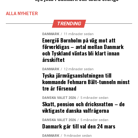
LÄS OCKSÅ:
ALLA NYHETER
DSB ska köpa nya eltåg
TRENDING
Dansk hemelektronikkedja inleder rekonstruktion
DANMARK
11 månader sedan
Energiö Bornholm på väg mot att
förverkligas – avtal mellan Danmark
och Tyskland väntas bli klart innan
årsskiftet
DANMARK
12 månader sedan
Tyska järnvägsanslutningen till
kommande Fehmarn Bält-tunneln minst
tre år försenad
DANSKA VALET 2026
5 månader sedan
Skatt, pension och dricksvatten – de
viktigaste danska valfrågorna
DANSKA VALET 2026
5 månader sedan
Danmark går till val den 24 mars
DANMARK
9 månader sedan