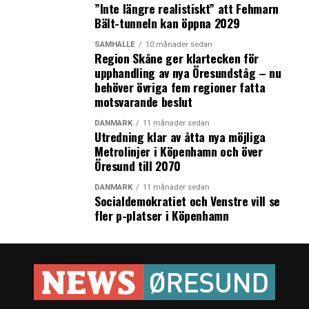
”Inte längre realistiskt” att Fehmarn
Bält-tunneln kan öppna 2029
SAMHÄLLE
10 månader sedan
Region Skåne ger klartecken för
upphandling av nya Öresundståg – nu
behöver övriga fem regioner fatta
motsvarande beslut
DANMARK
11 månader sedan
Utredning klar av åtta nya möjliga
Metrolinjer i Köpenhamn och över
Öresund till 2070
DANMARK
11 månader sedan
Socialdemokratiet och Venstre vill se
fler p-platser i Köpenhamn