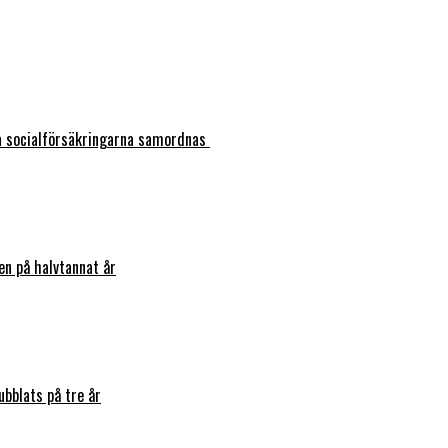
ka socialförsäkringarna samordnas
en på halvtannat år
bblats på tre år