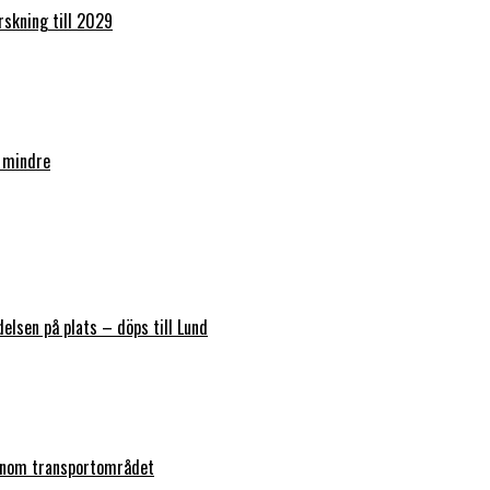
orskning till 2029
 mindre
elsen på plats – döps till Lund
 inom transportområdet