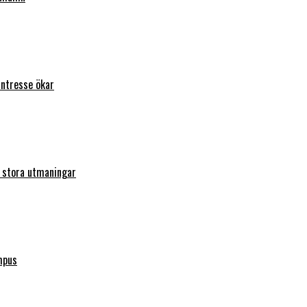
intresse ökar
r stora utmaningar
mpus