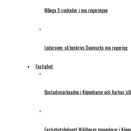
Många S-rockader i nya regeringen
Ledarsvep: så beskrivs Danmarks nya regering
Fastighet
Bostadsmarknaden i Köpenhamn och Aarhus slår
Fastighetsbolaget Wihlborgs expanderar i Köp