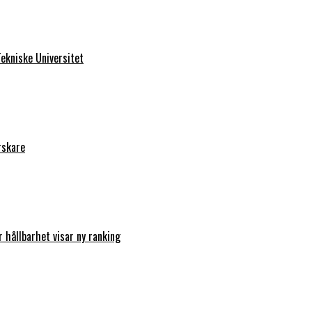
ekniske Universitet
rskare
r hållbarhet visar ny ranking