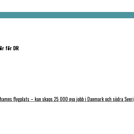
tör för DR
nhamns flygplats – kan skaps 25 000 nya jobb i Danmark och södra Sver