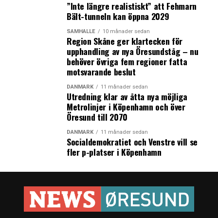
”Inte längre realistiskt” att Fehmarn
Bält-tunneln kan öppna 2029
SAMHÄLLE
10 månader sedan
Region Skåne ger klartecken för
upphandling av nya Öresundståg – nu
behöver övriga fem regioner fatta
motsvarande beslut
DANMARK
11 månader sedan
Utredning klar av åtta nya möjliga
Metrolinjer i Köpenhamn och över
Öresund till 2070
DANMARK
11 månader sedan
Socialdemokratiet och Venstre vill se
fler p-platser i Köpenhamn