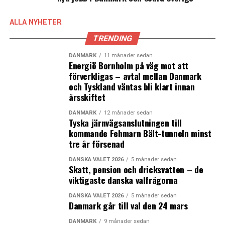
Folkemødet skapar trafikrekord för flyg och färjor till
ALLA NYHETER
Bornholm
TRENDING
Snart kan danskarna kombinera masterstudier och jobb
DANMARK
11 månader sedan
Energiö Bornholm på väg mot att
förverkligas – avtal mellan Danmark
och Tyskland väntas bli klart innan
årsskiftet
DANMARK
12 månader sedan
Tyska järnvägsanslutningen till
kommande Fehmarn Bält-tunneln minst
tre år försenad
DANSKA VALET 2026
5 månader sedan
Skatt, pension och dricksvatten – de
viktigaste danska valfrågorna
DANSKA VALET 2026
5 månader sedan
Danmark går till val den 24 mars
DANMARK
9 månader sedan