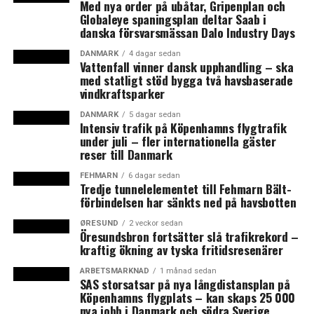
Med nya order på ubåtar, Gripenplan och
läggas ner och ersättas av sju myndighetsorganisationer
Globaleye spaningsplan deltar Saab i
med specifika ansvarsområden och egen ledning. Fem av
danska försvarsmässan Dalo Industry Days
de sju nya organisationerna, och därmed runt 1 500
DANMARK
4 dagar sedan
arbetsplatser, placeras utanför Köpenhamn och fram
Vattenfall vinner dansk upphandling – ska
till 2021 kommer över 3 000 nya medarbetare
med statligt stöd bygga två havsbaserade
vindkraftsparker
rekryteras. Regeringen har tillsatt sju miljarder danska
kronor till omorganiseringen.
DANMARK
5 dagar sedan
Intensiv trafik på Köpenhamns flygtrafik
under juli – fler internationella gäster
– Det är en huvudprioritering för regeringen att
reser till Danmark
återuppbygga skatteväsendet, och idag presenteras en
ny organisering. Det blir ett skatteväsen utan Skat.
FEHMARN
6 dagar sedan
Tredje tunnelelementet till Fehmarn Bält-
Istället kommer det sju nya och starka organisationer
förbindelsen har sänkts ned på havsbotten
som kan lösa de huvudsakliga uppgifterna bättre än
idag. Myndighetsorganisationer där medarbetarna –
ØRESUND
2 veckor sedan
Öresundsbron fortsätter slå trafikrekord –
även fysiskt – arbetar tätare med kollegor med samma
kraftig ökning av tyska fritidsresenärer
uppgifter, sa skatteminister Karsten Lauritzen på
ARBETSMARKNAD
1 månad sedan
presskonferensen
. (News Øresund)
SAS storsatsar på nya långdistansplan på
Köpenhamns flygplats – kan skaps 25 000
nya jobb i Danmark och södra Sverige
LÄS OCKSÅ: