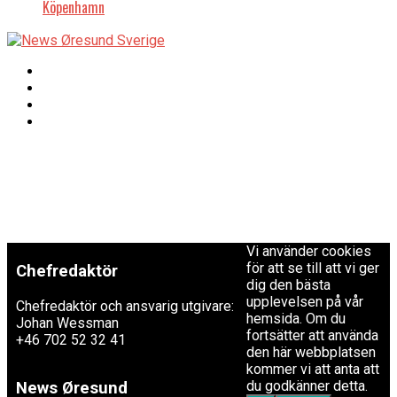
Köpenhamn
Copyright © 2017 Zox
Redaktionen
News Theme. Theme
by MVP Themes,
powered by
redaktion@newsoresund.org
WordPress.
+46 40 30 56 30
Vi använder cookies
för att se till att vi ger
Chefredaktör
dig den bästa
upplevelsen på vår
Chefredaktör och ansvarig utgivare:
hemsida. Om du
Johan Wessman
fortsätter att använda
+46 702 52 32 41
den här webbplatsen
kommer vi att anta att
du godkänner detta.
News Øresund