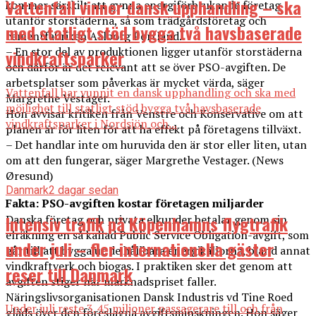
Vattenfall vinner dansk upphandling – ska
kommer särskilt att gynna energiförbrukande företag
utanför storstäderna, så som trädgårdsföretag och
med statligt stöd bygga två havsbaserade
cementfabriken Aalborg Portland.
– En stor del av produktionen ligger utanför storstäderna
vindkraftsparker
och därför är det relevant att se över PSO-avgiften. De
arbetsplatser som påverkas är mycket värda, säger
Vattenfall har vunnit en dansk upphandling och ska med
Margrethe Vestager.
möjlighet till statligt stöd bygga två havsbaserade
Hon avvisar kritiken från Venstre och Konservative om att
vindkraftsparker i Nordsjön och...
planen är för liten för att ha effekt på företagens tillväxt.
– Det handlar inte om huruvida den är stor eller liten, utan
om att den fungerar, säger Margrethe Vestager. (News
Øresund)
Danmark
2 dagar sedan
Fakta: PSO-avgiften kostar företagen miljarder
Intensiv trafik på Köpenhamns flygtrafik
Danska företag och privata elkunder betalar genom sin
elräkning en så kallad Public Service Obligation-avgift, som
under juli – fler internationella gäster
går till att bygga ut de hållbara energikällorna, bland annat
vindkraftverk och biogas. I praktiken sker det genom att
reser till Danmark
avgiften stiger när marknadspriset faller.
Näringslivsorganisationen Dansk Industris vd Tine Roed
Under juli reste 3,45 miljoner passagerare till och från
gläds över den föreslagna avgiftsminskningen. Hon säger