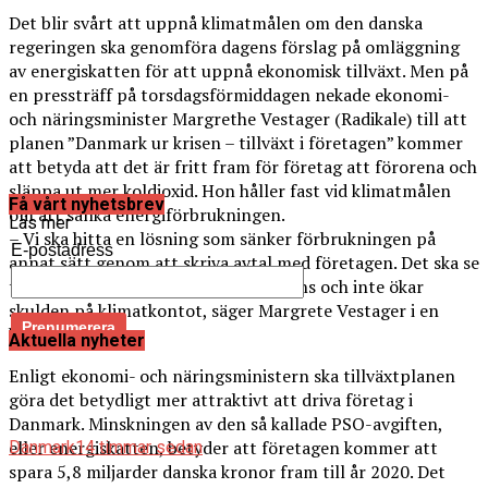
Det blir svårt att uppnå klimatmålen om den danska
regeringen ska genomföra dagens förslag på omläggning
av energiskatten för att uppnå ekonomisk tillväxt. Men på
en pressträff på torsdagsförmiddagen nekade ekonomi-
och näringsminister Margrethe Vestager (Radikale) till att
planen ”Danmark ur krisen – tillväxt i företagen” kommer
att betyda att det är fritt fram för företag att förorena och
släppa ut mer koldioxid. Hon håller fast vid klimatmålen
Få vårt nyhetsbrev
om att sänka energiförbrukningen.
Läs mer
– Vi ska hitta en lösning som sänker förbrukningen på
E-postadress
annat sätt genom att skriva avtal med företagen. Det ska se
till att vi även fortsatt håller en balans och inte ökar
skulden på klimatkontot, säger Margrete Vestager i en
kommentar.
Aktuella nyheter
Enligt ekonomi- och näringsministern ska tillväxtplanen
göra det betydligt mer attraktivt att driva företag i
Danmark. Minskningen av den så kallade PSO-avgiften,
eller energiskatten, betyder att företagen kommer att
Danmark
14 timmar sedan
spara 5,8 miljarder danska kronor fram till år 2020. Det