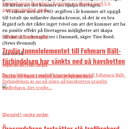
Köpenhamns flygplats i Kastrup, en ökning med 3,6
till Ritzau att det kommer att hjälpa företagen.
procent jämfört med...
– Vi räknar med att PSO-avgiften i år kommer att uppgå
till totalt sju miljarder danska kronor, så det är en bra
åtgärd och det råder inget tvivel om att det kommer att ha
en positiv effekt på företagens möjligheter att skapa
tillväxt och arbetsplatser i Danmark, säger Tine Roed.
Fehmarn
3 dagar sedan
(News Øresund)
Tredje tunnelelementet till Fehmarn Bält-
Läs också:
förbindelsen har sänkts ned på havsbotten
Segerrus på Pride-torget
De tre första av totalt 89 tunnelelement till Fehmarn Bält-
Danskar vill kopiera svenskt investeringssparkonto
förbindelsen är nu på plats på havsbotten utanför
Rødbyhavn. Det tredje...
Øresund
1 vecka sedan
Öresundsbron fortsätter slå trafikrekord –