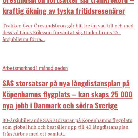
kraftig ökning av tyska fritidsresenärer
Trafiken över Öresundsbron går bättre än vad till och med
dess vd Linus Eriksson förväntat sig. Under brons 25-
årsjubileum förra...
Arbetsmarknad
1 månad sedan
SAS storsatsar på nya långdistansplan på
Köpenhamns flygplats – kan skaps 25 000
nya jobb i Danmark och södra Sverige
80-årsjubilerande SAS storsatar på Köpenhamns flygplats
som global hub och beställer upp till 40 långdistansplan
från Airbus med ett samlat...