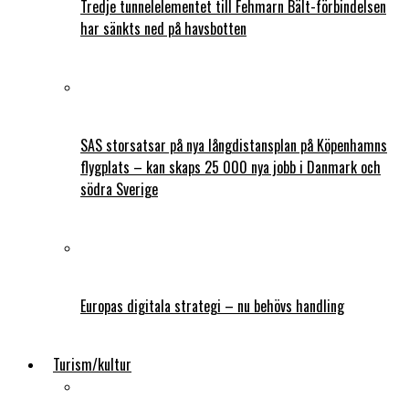
Tredje tunnelelementet till Fehmarn Bält-förbindelsen
har sänkts ned på havsbotten
SAS storsatsar på nya långdistansplan på Köpenhamns
flygplats – kan skaps 25 000 nya jobb i Danmark och
södra Sverige
Europas digitala strategi – nu behövs handling
Turism/kultur