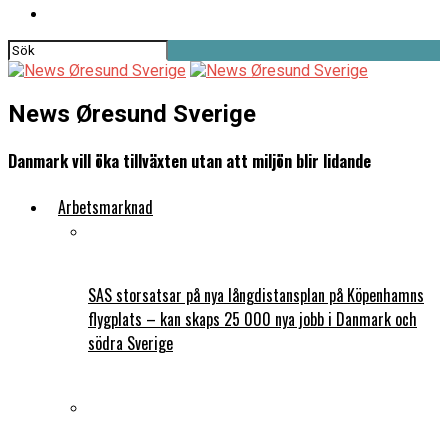
News Øresund Sverige
Danmark vill öka tillväxten utan att miljön blir lidande
Arbetsmarknad
SAS storsatsar på nya långdistansplan på Köpenhamns
flygplats – kan skaps 25 000 nya jobb i Danmark och
södra Sverige