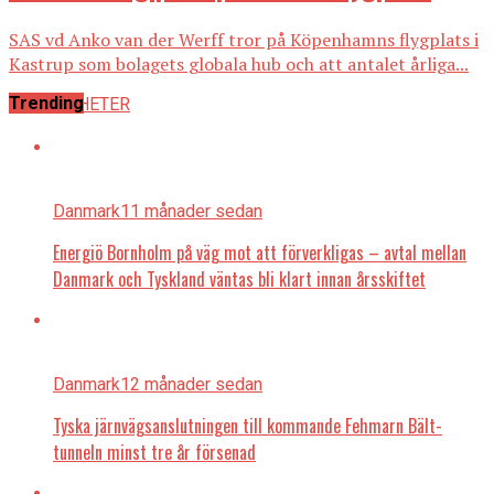
SAS vd Anko van der Werff tror på Köpenhamns flygplats i
Kastrup som bolagets globala hub och att antalet årliga...
Trending
ALLA NYHETER
Danmark
11 månader sedan
Energiö Bornholm på väg mot att förverkligas – avtal mellan
Danmark och Tyskland väntas bli klart innan årsskiftet
Danmark
12 månader sedan
Tyska järnvägsanslutningen till kommande Fehmarn Bält-
tunneln minst tre år försenad