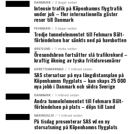
fonden.
DANMARK
2 dagar sedan
Intensiv trafik på Köpenhamns flygtrafik
under juli – fler internationella gäster
Den rättsliga ramen väntas vara på plats senare i år, så
reser till Danmark
att en styrelse kan utses före den 1 januari 2015. (News
FEHMARN
3 dagar sedan
Øresund)
Tredje tunnelelementet till Fehmarn Bält-
förbindelsen har sänkts ned på havsbotten
LÄS OCKSÅ:
ØRESUND
1 vecka sedan
Öresundsbron fortsätter slå trafikrekord –
Högre tryck på Köpenhamns bostadsmarknad
kraftig ökning av tyska fritidsresenärer
Fallande mjölkpriser pressar bönder
ARBETSMARKNAD
1 månad sedan
SAS storsatsar på nya långdistansplan på
Köpenhamns flygplats – kan skaps 25 000
nya jobb i Danmark och södra Sverige
DANMARK
1 månad sedan
Andra tunnelelementet till Fehmarn Bält-
förbindelsen på plats – döps till Lund
NÄRINGSLIV
1 månad sedan
På tisdag presenterar SAS vd en ny
storsatsning på Köpenhamns flygplats