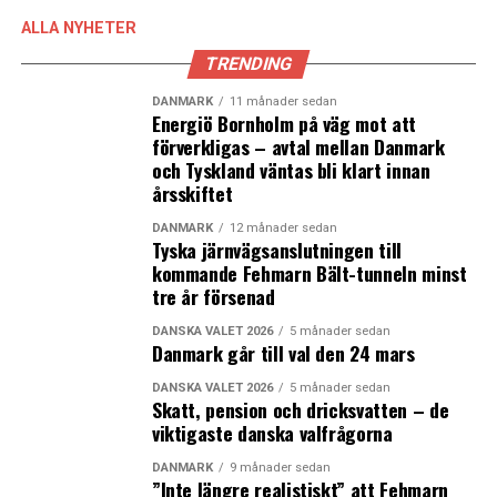
ALLA NYHETER
TRENDING
DANMARK
11 månader sedan
Energiö Bornholm på väg mot att
förverkligas – avtal mellan Danmark
och Tyskland väntas bli klart innan
årsskiftet
DANMARK
12 månader sedan
Tyska järnvägsanslutningen till
kommande Fehmarn Bält-tunneln minst
tre år försenad
DANSKA VALET 2026
5 månader sedan
Danmark går till val den 24 mars
DANSKA VALET 2026
5 månader sedan
Skatt, pension och dricksvatten – de
viktigaste danska valfrågorna
DANMARK
9 månader sedan
”Inte längre realistiskt” att Fehmarn