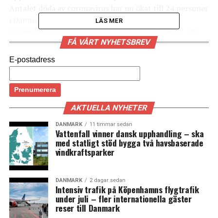
Antalet döda av coronavirus har nu ökat till 24 personer
i Danmark. Strax innan pressmötet sände
LÄS MER
Sundhedsstyrelsen ut en ny prognos som innebär att
FÅ VÅRT NYHETSBREV
omkring tio procent av befolkningen väntas bli smittad
av covid-19 och att omkring 60 000 patienter väntas
E-postadress
behöva sjukhusvård. (News Øresund)
LÄS OCKSÅ:
AKTUELLA NYHETER
Allt färre passagerare med Öresundståg över bron
På måndag sätter DSB in kompletterande tågbussar
DANMARK
11 timmar sedan
Vattenfall vinner dansk upphandling – ska
mellan Hyllie och Kastrup
med statligt stöd bygga två havsbaserade
vindkraftsparker
DANMARK
2 dagar sedan
Intensiv trafik på Köpenhamns flygtrafik
under juli – fler internationella gäster
reser till Danmark