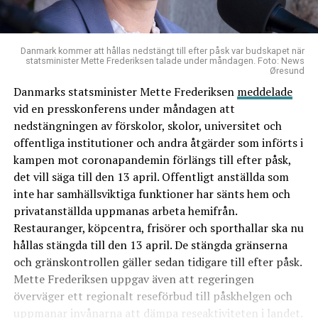
Danmark kommer att hållas nedstängt till efter påsk var budskapet när
statsminister Mette Frederiksen talade under måndagen. Foto: News
Øresund
Danmarks statsminister Mette Frederiksen
meddelade
vid en presskonferens under måndagen att
nedstängningen av förskolor, skolor, universitet och
offentliga institutioner och andra åtgärder som införts i
kampen mot coronapandemin förlängs till efter påsk,
det vill säga till den 13 april. Offentligt anställda som
inte har samhällsviktiga funktioner har sänts hem och
privatanställda uppmanas arbeta hemifrån.
Restauranger, köpcentra, frisörer och sporthallar ska nu
hållas stängda till den 13 april. De stängda gränserna
och gränskontrollen gäller sedan tidigare till efter påsk.
Mette Frederiksen uppgav även att regeringen
överväger ett regionalt reseförbud till påskhelgen och
uppmanar invånarna att dämpa reseaktiviteten i landet.