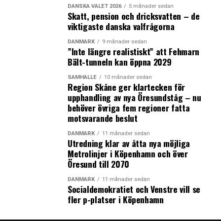
DANSKA VALET 2026
5 månader sedan
Skatt, pension och dricksvatten – de
viktigaste danska valfrågorna
DANMARK
9 månader sedan
”Inte längre realistiskt” att Fehmarn
Bält-tunneln kan öppna 2029
SAMHÄLLE
10 månader sedan
Region Skåne ger klartecken för
upphandling av nya Öresundståg – nu
behöver övriga fem regioner fatta
motsvarande beslut
DANMARK
11 månader sedan
Utredning klar av åtta nya möjliga
Metrolinjer i Köpenhamn och över
Öresund till 2070
DANMARK
11 månader sedan
Socialdemokratiet och Venstre vill se
fler p-platser i Köpenhamn