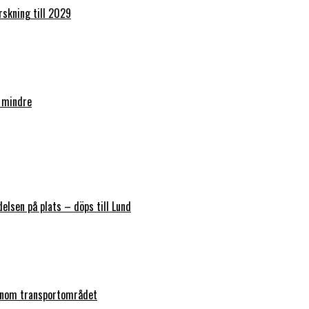
orskning till 2029
 mindre
elsen på plats – döps till Lund
 inom transportområdet