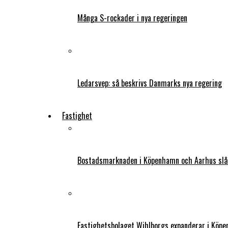
Många S-rockader i nya regeringen
Ledarsvep: så beskrivs Danmarks nya regering
Fastighet
Bostadsmarknaden i Köpenhamn och Aarhus slår
Fastighetsbolaget Wihlborgs expanderar i Köp