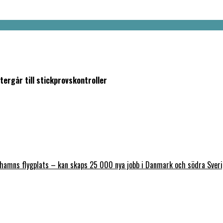
ergår till stickprovskontroller
nhamns flygplats – kan skaps 25 000 nya jobb i Danmark och södra Sver