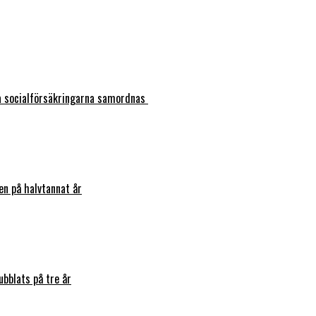
ka socialförsäkringarna samordnas
en på halvtannat år
bblats på tre år