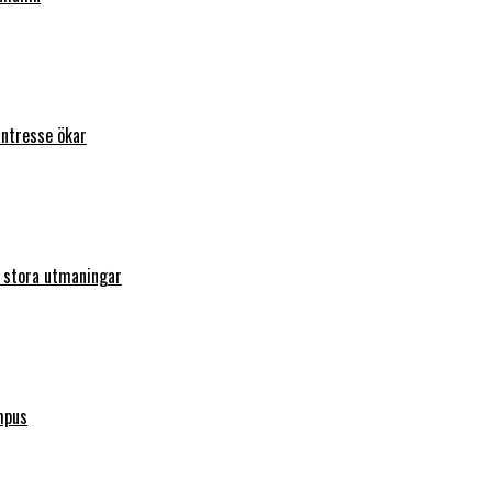
intresse ökar
r stora utmaningar
mpus