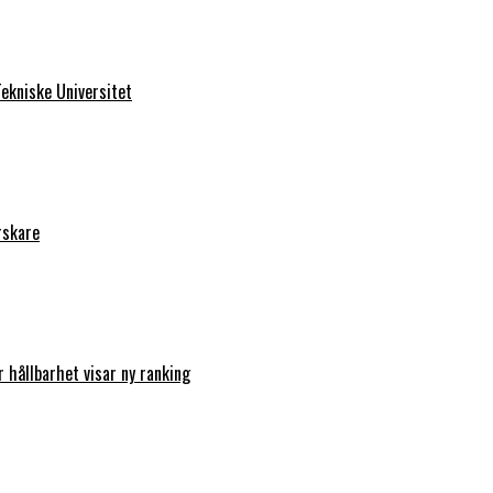
ekniske Universitet
rskare
r hållbarhet visar ny ranking