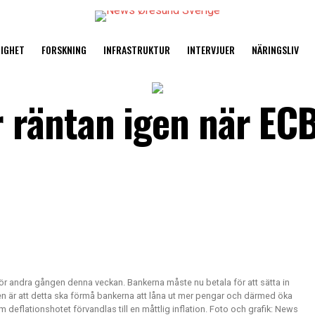
TIGHET
FORSKNING
INFRASTRUKTUR
INTERVJUER
NÄRINGSLIV
räntan igen när ECB
r andra gången denna veckan. Bankerna måste nu betala för att sätta in
 är att detta ska förmå bankerna att låna ut mer pengar och därmed öka
 deflationshotet förvandlas till en måttlig inflation. Foto och grafik: News