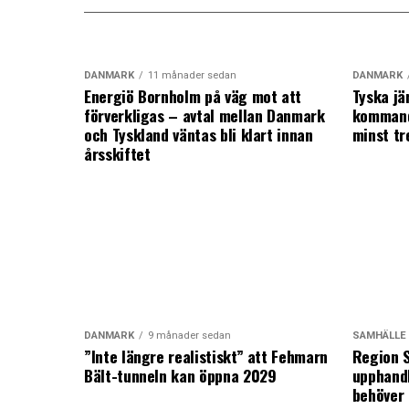
DANMARK
11 månader sedan
DANMARK
Energiö Bornholm på väg mot att
Tyska jä
förverkligas – avtal mellan Danmark
kommand
och Tyskland väntas bli klart innan
minst tr
årsskiftet
DANMARK
9 månader sedan
SAMHÄLLE
”Inte längre realistiskt” att Fehmarn
Region S
Bält-tunneln kan öppna 2029
upphandl
behöver 