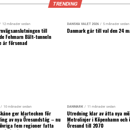
TRENDING
12 månader sedan
DANSKA VALET 2026
5 månader sedan
rnvägsanslutningen till
Danmark går till val den 24 m
e Fehmarn Bält-tunneln
e år försenad
10 månader sedan
DANMARK
11 månader sedan
kåne ger klartecken för
Utredning klar av åtta nya mö
ing av nya Öresundståg – nu
Metrolinjer i Köpenhamn och 
övriga fem regioner fatta
Öresund till 2070