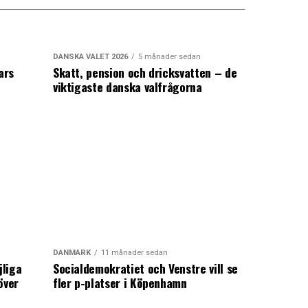
DANSKA VALET 2026
5 månader sedan
ars
Skatt, pension och dricksvatten – de
viktigaste danska valfrågorna
DANMARK
11 månader sedan
jliga
Socialdemokratiet och Venstre vill se
över
fler p-platser i Köpenhamn