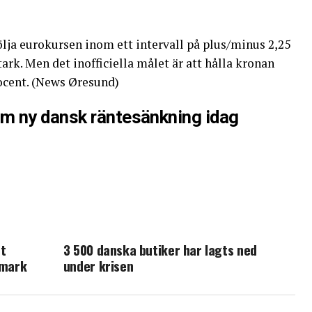
ölja eurokursen inom ett intervall på plus/minus 2,25
stark. Men det inofficiella målet är att hålla kronan
rocent. (News Øresund)
om ny dansk räntesänkning idag
t
3 500 danska butiker har lagts ned
nmark
under krisen