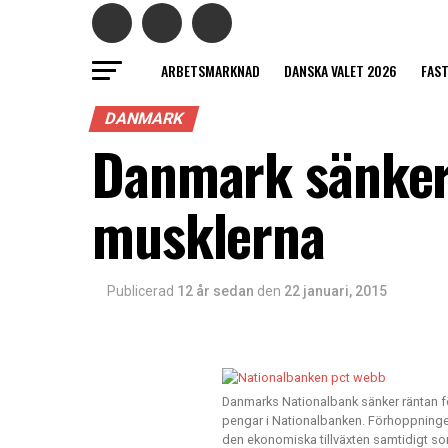
ARBETSMARKNAD
DANSKA VALET 2026
FAS
DANMARK
Danmark sänker 
musklerna
Publicerad
12 år sedan
den
22 januari, 2015
Danmarks Nationalbank sänker räntan fö
pengar i Nationalbanken. Förhoppningen
den ekonomiska tillväxten samtidigt som