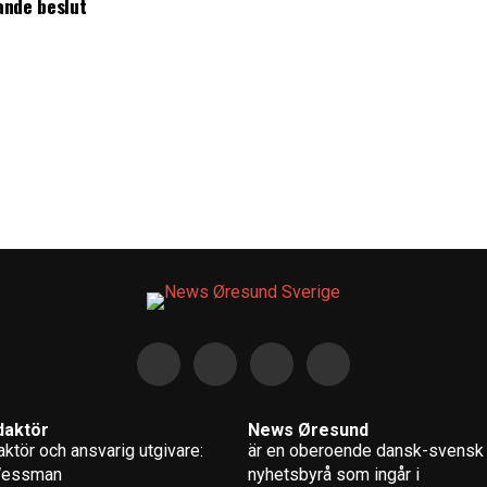
ande beslut
daktör
News Øresund
ktör och ansvarig utgivare:
är en oberoende dansk-svensk
Wessman
nyhets­byrå som ingår i