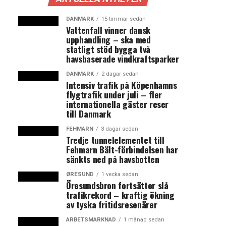
DANMARK
15 timmar sedan
Vattenfall vinner dansk
upphandling – ska med
statligt stöd bygga två
havsbaserade vindkraftsparker
DANMARK
2 dagar sedan
Intensiv trafik på Köpenhamns
flygtrafik under juli – fler
internationella gäster reser
till Danmark
FEHMARN
3 dagar sedan
Tredje tunnelelementet till
Fehmarn Bält-förbindelsen har
sänkts ned på havsbotten
ØRESUND
1 vecka sedan
Öresundsbron fortsätter slå
trafikrekord – kraftig ökning
av tyska fritidsresenärer
ARBETSMARKNAD
1 månad sedan