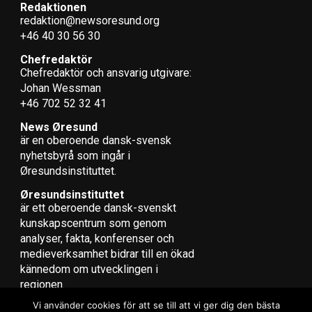
Redaktionen
redaktion@newsoresund.org
+46 40 30 56 30
Chefredaktör
Chefredaktör och ansvarig utgivare:
Johan Wessman
+46 702 52 32 41
News Øresund
är en oberoende dansk-svensk
nyhets­byrå som ingår i
Øresundsinstituttet.
Øresundsinstituttet
är ett oberoende dansk-svenskt
kunskapscentrum som genom
analyser, fakta, konferenser och
medieverksamhet bidrar till en ökad
kännedom om utvecklingen i
regionen.
Vi använder cookies för att se till att vi ger dig den bästa