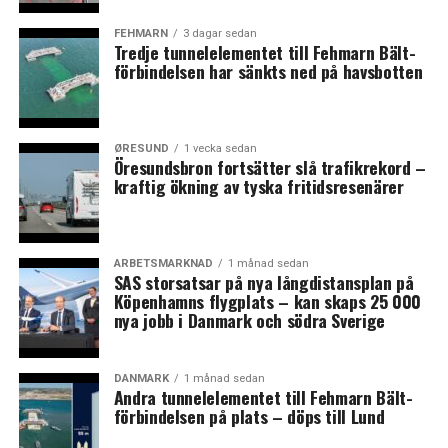
bevilliget op til 250 mio. kr. til etableringen af
FEHMARN
3 dagar sedan
TestCenter Danmark, som drives i samarbejde med
Tredje tunnelelementet till Fehmarn Bält-
regionerne og Statens Serum Institut.
förbindelsen har sänkts ned på havsbotten
I slutningen af marts var målet for Sundhedsstyrelsen
at teste op til 5.000 danskere dagligt. 108.465 danskere
ØRESUND
1 vecka sedan
er pr. 22. april 2020 blevet testet. (News Øresund)
Öresundsbron fortsätter slå trafikrekord –
kraftig ökning av tyska fritidsresenärer
LÄS OCKSÅ:
Grönland får över 120 miljoner kronor i ekonomiskt stöd
ARBETSMARKNAD
1 månad sedan
från USA
SAS storsatsar på nya långdistansplan på
Köpenhamns flygplats – kan skaps 25 000
Tivoli och andra nöjesparker öppnar i maj trots
nya jobb i Danmark och södra Sverige
myndighetskritik
DANMARK
1 månad sedan
Andra tunnelelementet till Fehmarn Bält-
förbindelsen på plats – döps till Lund