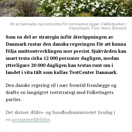
Ett av Danmarks nya testcentra för coronavirus ligger i Fælledparken i
Köpenhamn. Foto: News Øresund
Som en del av strategin inför återöppningen av
Danmark rustar den danska regeringen för att kunna
följa smittoutvecklingen mer precist. Sjukvården kan
snart testa cirka 12 000 personer dagligen, medan
ytterligare 20 000 dagligen kan testas runt om i
landet i vita tält som kallas TestCenter Danmark.
Den danske regering vil i nær fremtid fremlægge og
drøfte en langsigtet teststrategi med Folketingets
partier.
Det skriver Ældre- og Sundhedsministeriet tirsdag i
en
pressemeddelelse
.