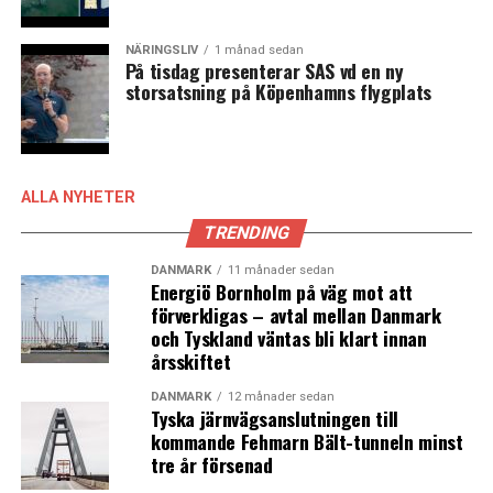
NÄRINGSLIV
1 månad sedan
På tisdag presenterar SAS vd en ny
storsatsning på Köpenhamns flygplats
ALLA NYHETER
TRENDING
DANMARK
11 månader sedan
Energiö Bornholm på väg mot att
förverkligas – avtal mellan Danmark
och Tyskland väntas bli klart innan
årsskiftet
DANMARK
12 månader sedan
Tyska järnvägsanslutningen till
kommande Fehmarn Bält-tunneln minst
tre år försenad