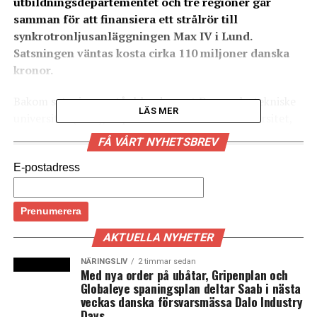
utbildningsdepartementet och tre regioner går
samman för att finansiera ett strålrör till
synkrotronljusanläggningen Max IV i Lund.
Satsningen väntas kosta cirka 110 miljoner danska
kronor.
Bakom satsningen står bland annat Danmarks tekniske
LÄS MER
universitet (DTU), Köpenhamns och Århus universitet,
samt Region Huvudstaden, Region Själland och Region
FÅ VÅRT NYHETSBREV
Mittjylland.
E-postadress
– Det är en stor prestation av de danska universiteten
som lyckats övertyga det danska
utbildningsdepartementet samt tre regioner att satsa
pengar på Max IV. Det är första gången som danska
AKTUELLA NYHETER
regioner satsar pengar på forskning utanför sin egen
NÄRINGSLIV
2 timmar sedan
region. Det har ett stort symbolvärde och betyder
Med nya order på ubåtar, Gripenplan och
mycket för det dansk-svenska samarbetet, säger Max
Globaleye spaningsplan deltar Saab i nästa
veckas danska försvarsmässa Dalo Industry
IV:s vd Christoph Quitmann till nyhetstjänsten Rapidus.
Days