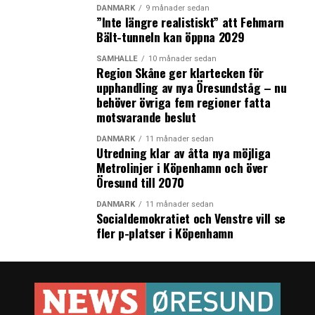
DANMARK
9 månader sedan
”Inte längre realistiskt” att Fehmarn
Bält-tunneln kan öppna 2029
SAMHÄLLE
10 månader sedan
Region Skåne ger klartecken för
upphandling av nya Öresundståg – nu
behöver övriga fem regioner fatta
motsvarande beslut
DANMARK
11 månader sedan
Utredning klar av åtta nya möjliga
Metrolinjer i Köpenhamn och över
Öresund till 2070
DANMARK
11 månader sedan
Socialdemokratiet och Venstre vill se
fler p-platser i Köpenhamn