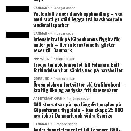
För de danska aktörerna betyder satsningen att de får
DANMARK
3 dagar sedan
Vattenfall vinner dansk upphandling – ska
ett strålningsrör och två tillhörande
med statligt stöd bygga två havsbaserade
experimentstationer som särskilt passar den forskning
vindkraftsparker
de bedriver. De får också tillgång till viss tid vid
forskningsanläggningen utan att behöva ansöka om den
DANMARK
4 dagar sedan
Intensiv trafik på Köpenhamns flygtrafik
i konkurrens med andra.
under juli – fler internationella gäster
reser till Danmark
Den 16 december skrevs en avsiktsförklaring under av
FEHMARN
5 dagar sedan
de danska universiteten, Max IV och Lunds universitet.
Tredje tunnelelementet till Fehmarn Bält-
Strålröret, som får namnet Danmax, blir Max IV:s
förbindelsen har sänkts ned på havsbotten
fjortonde. Av de tidigare 13 strålrören har även Estland
ØRESUND
1 vecka sedan
och Finland gemensamt stått för finansieringen av ett.
Öresundsbron fortsätter slå trafikrekord –
kraftig ökning av tyska fritidsresenärer
(News Øresund – Anna Palmehag)
ARBETSMARKNAD
1 månad sedan
SAS storsatsar på nya långdistansplan på
LÄS OCKSÅ:
Köpenhamns flygplats – kan skaps 25 000
nya jobb i Danmark och södra Sverige
Billig krona lockar danskar att julhandla i Skåne
DANMARK
1 månad sedan
Ny inkubator för musikbranschen i Helsingborg
Andra tunnelelementet till Fehmarn Bält-