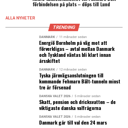
förbindelsen på plats – döps till Lund
ALLA NYHETER
TRENDING
DANMARK
11 månader sedan
Energiö Bornholm på väg mot att
förverkligas – avtal mellan Danmark
och Tyskland väntas bli klart innan
årsskiftet
DANMARK
12 månader sedan
Tyska järnvägsanslutningen till
kommande Fehmarn Bält-tunneln minst
tre år försenad
DANSKA VALET 2026
5 månader sedan
Skatt, pension och dricksvatten – de
viktigaste danska valfrågorna
DANSKA VALET 2026
5 månader sedan
Danmark går till val den 24 mars