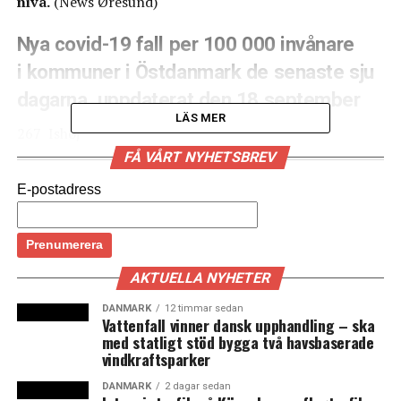
nivå.
(News Øresund)
Nya covid-19 fall per 100 000 invånare
i kommuner i Östdanmark de senaste sju
dagarna, uppdaterat den 18 september
LÄS MER
267 Ishøj
175 Vallensbæk
FÅ VÅRT NYHETSBREV
115 Brøndby
E-postadress
113 Glostrup
110 Frederiksberg
105 Hvidovre
105 Albertslund
AKTUELLA NYHETER
104 Herlev
93 København
DANMARK
12 timmar sedan
Vattenfall vinner dansk upphandling – ska
85 Høje-Taastrup
med statligt stöd bygga två havsbaserade
…
vindkraftsparker
52 Roskilde
DANMARK
2 dagar sedan
26 Helsingør