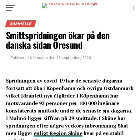
SAMHÄLLE
Smittspridningen ökar på den
danska sidan Öresund
Publicerad
6 år sedan
den
18 september, 2020
Spridningen av covid-19 har de senaste dagarna
fortsatt att öka i Köpenhamn och övriga Östdanmark
vilket föranlett nya åtgärder. I Köpenhamn har
motsvarande 93 personer per 100 000 invånare
konstaterats smittade under de senaste sju dagarna.
I Malmö ligger siffran på 29 smittade. I Skåne har
spridningen efter några veckors inbromsning ökat
men ligger
enligt Region Skåne
kvar på en stabil