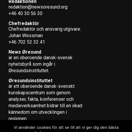
Redaktionen
redaktion@newsoresund.org
+46 40 30 56 30
Chefredaktör
Chefredaktör och ansvarig utgivare:
Johan Wessman
+46 702 52 32 41
News Øresund
är en oberoende dansk-svensk
nyhets­byrå som ingår i
Øresundsinstituttet.
Øresundsinstituttet
är ett oberoende dansk-svenskt
kunskapscentrum som genom
analyser, fakta, konferenser och
medieverksamhet bidrar till en ökad
kännedom om utvecklingen i
regionen.
Vi använder cookies för att se till att vi ger dig den bästa