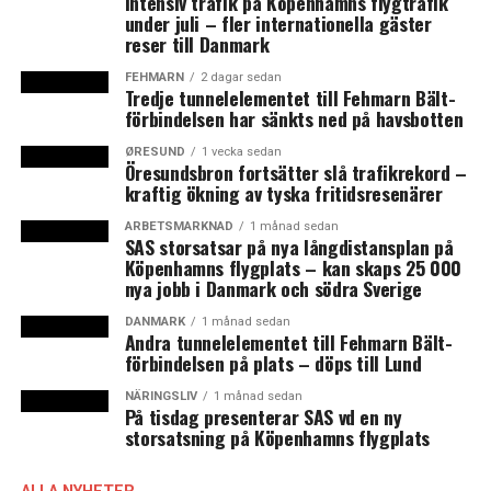
Intensiv trafik på Köpenhamns flygtrafik
5 Bornholm
under juli – fler internationella gäster
0 Dragør
reser till Danmark
FEHMARN
2 dagar sedan
Källa: Statens Serum Institut
Tredje tunnelelementet till Fehmarn Bält-
förbindelsen har sänkts ned på havsbotten
Nya covid-19 fall per 100 000 invånare
ØRESUND
1 vecka sedan
Öresundsbron fortsätter slå trafikrekord –
i kommuner i Skåne senaste veckan,
kraftig ökning av tyska fritidsresenärer
uppdaterat den 17 september
ARBETSMARKNAD
1 månad sedan
SAS storsatsar på nya långdistansplan på
44 Skurup
Köpenhamns flygplats – kan skaps 25 000
29 Malmö
nya jobb i Danmark och södra Sverige
26 Perstorp
DANMARK
1 månad sedan
22 Trelleborg
Andra tunnelelementet till Fehmarn Bält-
22 Klippan
förbindelsen på plats – döps till Lund
…
NÄRINGSLIV
1 månad sedan
15 Helsingborg
På tisdag presenterar SAS vd en ny
15 Simrishamn
storsatsning på Köpenhamns flygplats
13 Ystad
10 Landskrona