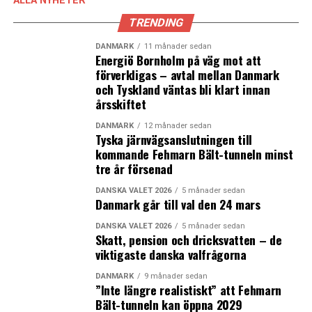
ALLA NYHETER
9 Lund
TRENDING
Källa: Region Skåne
DANMARK
11 månader sedan
Energiö Bornholm på väg mot att
förverkligas – avtal mellan Danmark
LÄS OCKSÅ:
och Tyskland väntas bli klart innan
årsskiftet
Danskt stödpaket till caféer, barer och restauranger
som tvingas stänga klockan 22
DANMARK
12 månader sedan
Tyska järnvägsanslutningen till
Danmark inför landsomfattande restriktioner – fler
kommande Fehmarn Bält-tunneln minst
uppmanas att arbeta hemifrån
tre år försenad
DANSKA VALET 2026
5 månader sedan
Danmark går till val den 24 mars
DANSKA VALET 2026
5 månader sedan
Skatt, pension och dricksvatten – de
viktigaste danska valfrågorna
DANMARK
9 månader sedan
”Inte längre realistiskt” att Fehmarn
Bält-tunneln kan öppna 2029