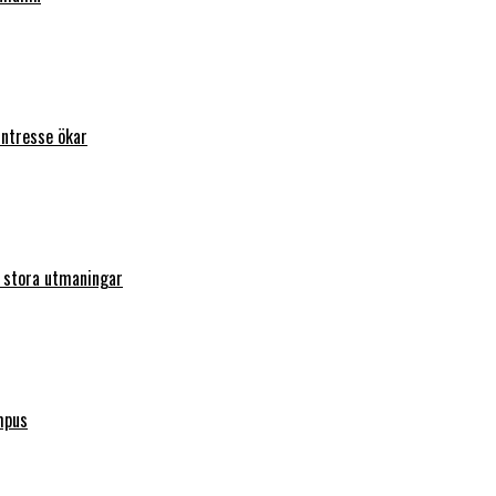
intresse ökar
r stora utmaningar
mpus