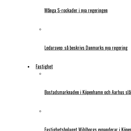
Många S-rockader i nya regeringen
Ledarsvep: så beskrivs Danmarks nya regering
Fastighet
Bostadsmarknaden i Köpenhamn och Aarhus slår
Fastighetsbolaget Wihlborgs expanderar i Köp