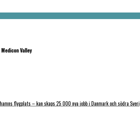
 Medicon Valley
nhamns flygplats – kan skaps 25 000 nya jobb i Danmark och södra Sver