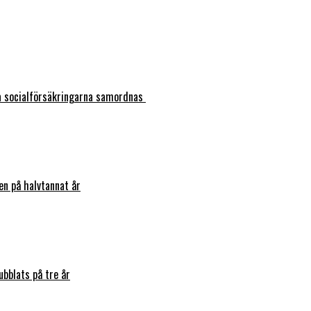
ka socialförsäkringarna samordnas
en på halvtannat år
bblats på tre år