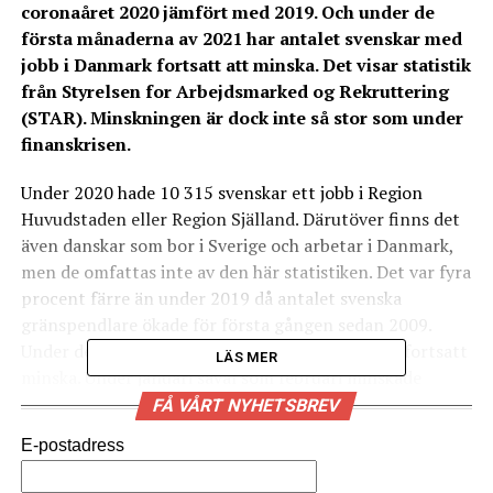
coronaåret 2020 jämfört med 2019. Och under de
första månaderna av 2021 har antalet svenskar med
jobb i Danmark fortsatt att minska. Det visar statistik
från Styrelsen for Arbejdsmarked og Rekruttering
(STAR). Minskningen är dock inte så stor som under
finanskrisen.
Under 2020 hade 10 315 svenskar ett jobb i Region
Huvudstaden eller Region Själland. Därutöver finns det
även danskar som bor i Sverige och arbetar i Danmark,
men de omfattas inte av den här statistiken. Det var fyra
procent färre än under 2019 då antalet svenska
gränspendlare ökade för första gången sedan 2009.
Under de första månaderna av 2021 har antalet fortsatt
LÄS MER
minska. Under januari såväl som februari minskade
antalet svenskar med jobb på andra sidan Öresund med
FÅ VÅRT NYHETSBREV
åtta procent jämfört med motsvarande månad under
E-postadress
2020. Det visar statistik från Styrelsen for
Arbejdsmarked og Rekruttering (STAR), som redogör för