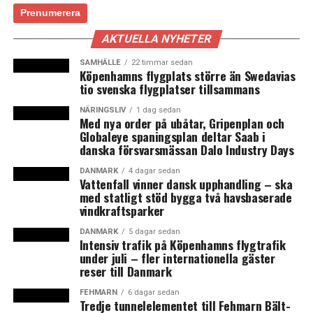
antalet svenska medborgare som arbetar, men inte är
bosatta i Danmark.
AKTUELLA NYHETER
Antalet svenska pendlare på den danska sidan Öresund
var högst 2008 och minskade med nio procent 2009,
SAMHÄLLE
22 timmar sedan
Köpenhamns flygplats större än Swedavias
vilket kan förklaras av finanskrisen. Under alla år
tio svenska flygplatser tillsammans
därefter har de svenska pendlarna blivit färre. Först
under 2018 stabiliserades antalet och under 2019 ökade
NÄRINGSLIV
1 dag sedan
Med nya order på ubåtar, Gripenplan och
antalet lite, med en procent. Men med coronakrisen föll
Globaleye spaningsplan deltar Saab i
pendlingen återigen under 2020. Under pandemin har
danska försvarsmässan Dalo Industry Days
alltså inte lika många svenska gränspendlare förlorat
DANMARK
4 dagar sedan
sitt jobb som under finanskrisen utan i stället har
Vattenfall vinner dansk upphandling – ska
många haft möjlighet att behålla sitt jobb och arbeta
med statligt stöd bygga två havsbaserade
vindkraftsparker
hemifrån. (News Øresund)
DANMARK
5 dagar sedan
Intensiv trafik på Köpenhamns flygtrafik
under juli – fler internationella gäster
reser till Danmark
Svenska Öresundspendlare
Antal svenska medborgare med löneinkomst i Region
FEHMARN
6 dagar sedan
Tredje tunnelelementet till Fehmarn Bält-
Huvudstaden och Region Själland (som ej är bosatta i