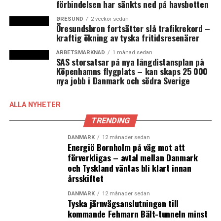
förbindelsen har sänkts ned på havsbotten
landet) 2008-2020
ØRESUND
2 veckor sedan
Öresundsbron fortsätter slå trafikrekord –
Svenska
Förändring
kraftig ökning av tyska fritidsresenärer
Öresundspendlare
ett år
ARBETSMARKNAD
1 månad sedan
2008
16 392
SAS storsatsar på nya långdistansplan på
Köpenhamns flygplats – kan skaps 25 000
2009
14 909
-9%
nya jobb i Danmark och södra Sverige
2010
13 711
-8%
ALLA NYHETER
2011*
13 070
TRENDING
2012
12 184
-7%
2013
11 571
-5%
DANMARK
12 månader sedan
Energiö Bornholm på väg mot att
2014
11 414
-1%
förverkligas – avtal mellan Danmark
och Tyskland väntas bli klart innan
2015
11 155
-2%
årsskiftet
2016
10 796
-3%
DANMARK
12 månader sedan
2017
10 609
-2%
Tyska järnvägsanslutningen till
kommande Fehmarn Bält-tunneln minst
2018
10 622
0%