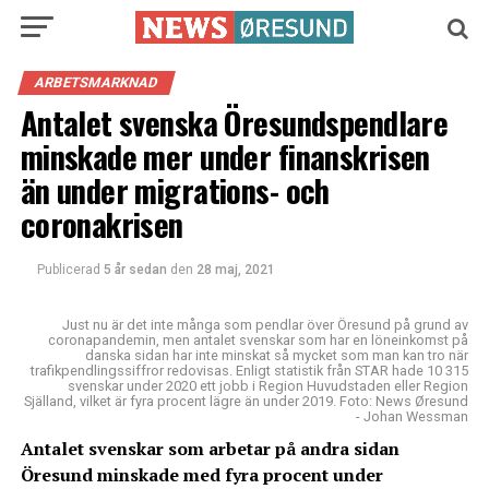
ARBETSMARKNAD
Antalet svenska Öresundspendlare
minskade mer under finanskrisen
än under migrations- och
coronakrisen
Publicerad
5 år sedan
den
28 maj, 2021
Just nu är det inte många som pendlar över Öresund på grund av
coronapandemin, men antalet svenskar som har en löneinkomst på
danska sidan har inte minskat så mycket som man kan tro när
trafikpendlingssiffror redovisas. Enligt statistik från STAR hade 10 315
svenskar under 2020 ett jobb i Region Huvudstaden eller Region
Själland, vilket är fyra procent lägre än under 2019. Foto: News Øresund
- Johan Wessman
Antalet svenskar som arbetar på andra sidan
Öresund minskade med fyra procent under