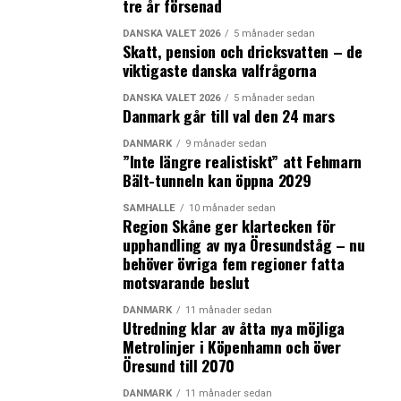
tre år försenad
2019
10 772
1%
DANSKA VALET 2026
5 månader sedan
2020
10 315
Skatt, pension och dricksvatten – de
-4%
viktigaste danska valfrågorna
Källa: Styrelsen for Arbejdsmarked og Rekruttering
DANSKA VALET 2026
5 månader sedan
(STAR), jobindsats.dk, som baserar statistiken på
Danmark går till val den 24 mars
information från Udlændingeregisteret, EstherH, CPR-
DANMARK
9 månader sedan
registeret, CVR-registeret, Indkomstregisteret.
”Inte längre realistiskt” att Fehmarn
* Utländska arbetstagare och egenföretagare som är
Bält-tunneln kan öppna 2029
registrerade i ”registeret for udenlandske tjenesteydere
SAMHÄLLE
10 månader sedan
(RUT)” ingår i mätningen från 1 januari 2011 och
Region Skåne ger klartecken för
därmed ska jämförelser av nivåerna före och efter 2011
upphandling av nya Öresundståg – nu
behöver övriga fem regioner fatta
göras med försiktighet.
motsvarande beslut
Statistiken baseras på löneinkomst och påverkas därför
DANMARK
11 månader sedan
inte heller av hur många som arbetar hemifrån under
Utredning klar av åtta nya möjliga
coroapandemin, så som trafikpendlingssiffrorna gör.
Metrolinjer i Köpenhamn och över
Öresund till 2070
Men samtidigt säger statistiken inte heller något om
hur många som rent faktiskt pendlar till sitt jobb på
DANMARK
11 månader sedan