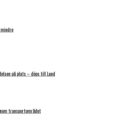
 mindre
elsen på plats – döps till Lund
 inom transportområdet