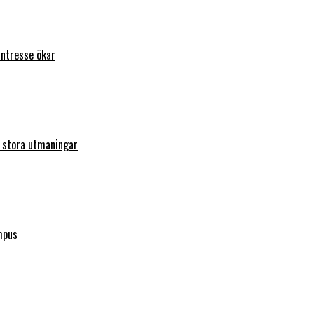
intresse ökar
r stora utmaningar
mpus