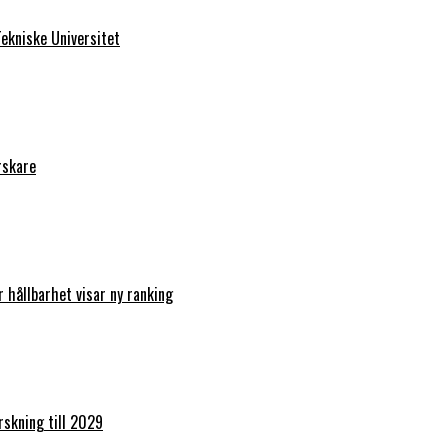
ekniske Universitet
rskare
r hållbarhet visar ny ranking
orskning till 2029