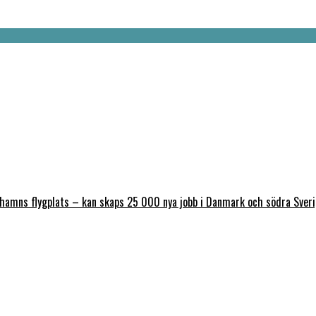
nhamns flygplats – kan skaps 25 000 nya jobb i Danmark och södra Sver