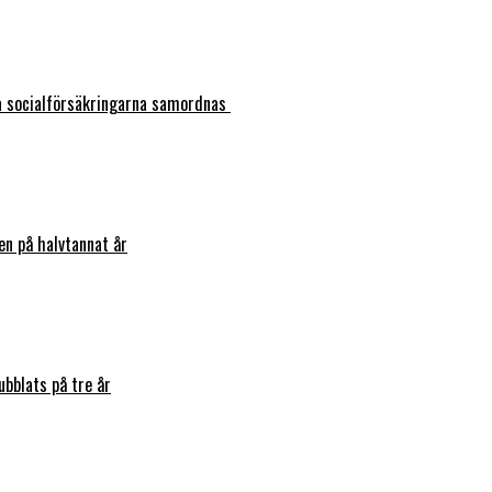
ka socialförsäkringarna samordnas
en på halvtannat år
bblats på tre år