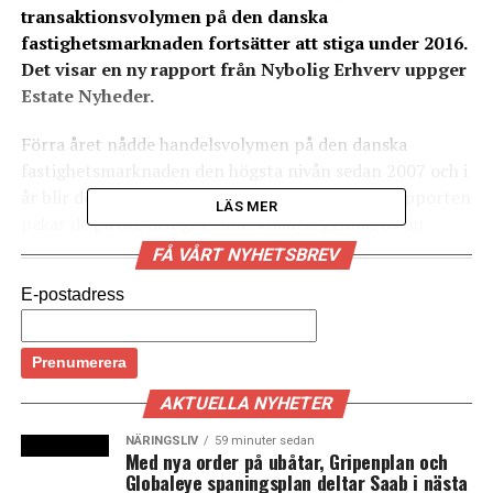
transaktionsvolymen på den danska
fastighetsmarknaden fortsätter att stiga under 2016.
Det visar en ny rapport från Nybolig Erhverv uppger
Estate Nyheder.
Förra året nådde handelsvolymen på den danska
fastighetsmarknaden den högsta nivån sedan 2007 och i
år blir det ännu bättre tror Nybolig Erhverv. I rapporten
LÄS MER
pekar de på att fastighetsmarknaden gynnas av en
kombination av god ekonomi i näringslivet och det låga
FÅ VÅRT NYHETSBREV
ränteläget. Att placera i obligationer och aktier ger
E-postadress
antingen en låg avkastning eller högre risk. Samtidigt
finns det ett stort behov av att investera
överskottslikviditet. I de större städerna med god
befolkningstillväxt har bostadsfastigheter varit
AKTUELLA NYHETER
intressanta placeringsobjekt liksom väl belägna
kontorsfastigheter.
NÄRINGSLIV
59 minuter sedan
Med nya order på ubåtar, Gripenplan och
Globaleye spaningsplan deltar Saab i nästa
Nybolig Erhverv pekar på att de fallande