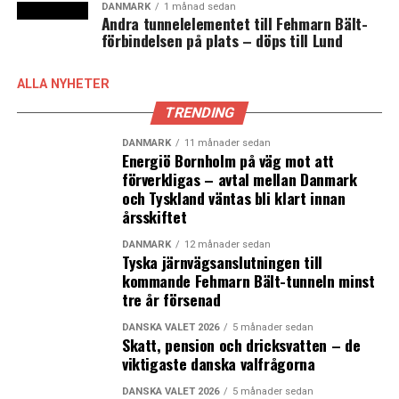
DANMARK
1 månad sedan
Andra tunnelelementet till Fehmarn Bält-
förbindelsen på plats – döps till Lund
ALLA NYHETER
TRENDING
DANMARK
11 månader sedan
Energiö Bornholm på väg mot att
förverkligas – avtal mellan Danmark
och Tyskland väntas bli klart innan
årsskiftet
DANMARK
12 månader sedan
Tyska järnvägsanslutningen till
kommande Fehmarn Bält-tunneln minst
tre år försenad
DANSKA VALET 2026
5 månader sedan
Skatt, pension och dricksvatten – de
viktigaste danska valfrågorna
DANSKA VALET 2026
5 månader sedan