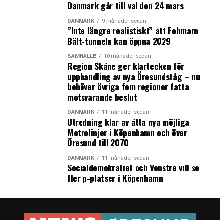
Danmark går till val den 24 mars
DANMARK
9 månader sedan
”Inte längre realistiskt” att Fehmarn
Bält-tunneln kan öppna 2029
SAMHÄLLE
10 månader sedan
Region Skåne ger klartecken för
upphandling av nya Öresundståg – nu
behöver övriga fem regioner fatta
motsvarande beslut
DANMARK
11 månader sedan
Utredning klar av åtta nya möjliga
Metrolinjer i Köpenhamn och över
Öresund till 2070
DANMARK
11 månader sedan
Socialdemokratiet och Venstre vill se
fler p-platser i Köpenhamn