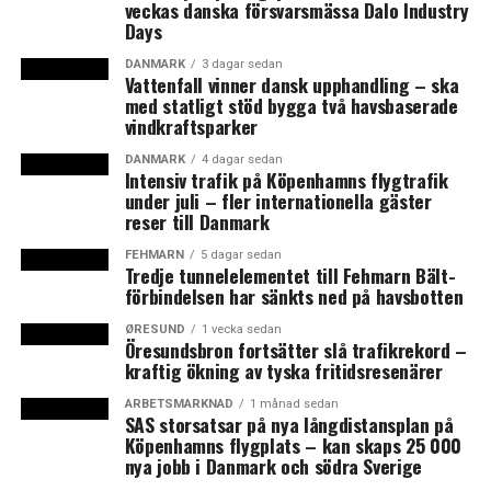
veckas danska försvarsmässa Dalo Industry
avkastningsnivåerna på kontors- och bostadsfastigheter
Days
gör att investerarna i ökande omfattning även börjat
titta på egendomar med inriktning mot lätt industri,
DANMARK
3 dagar sedan
Vattenfall vinner dansk upphandling – ska
lager och produktion.
med statligt stöd bygga två havsbaserade
vindkraftsparker
Till Estate Nyheder uppger Nybolg Erhvervs analyschef
DANMARK
4 dagar sedan
Stig Plon Kjeldsen att de räknar med att
Intensiv trafik på Köpenhamns flygtrafik
transaktionsnivån för investeringsegendomar kommer
under juli – fler internationella gäster
reser till Danmark
att stiga ytterligare under 2016 och att den stora
aktiviteten under första kvartalet redan bekräftar
FEHMARN
5 dagar sedan
Tredje tunnelelementet till Fehmarn Bält-
denna förväntning. (News Øresund)
förbindelsen har sänkts ned på havsbotten
ØRESUND
1 vecka sedan
Öresundsbron fortsätter slå trafikrekord –
kraftig ökning av tyska fritidsresenärer
LÄS OCKSÅ:
ARBETSMARKNAD
1 månad sedan
Kinesiskt lyxföretag vill köpa Bang & Olufsen
SAS storsatsar på nya långdistansplan på
Köpenhamns flygplats – kan skaps 25 000
Dansk läkemedelsindustri kräver egen minister
nya jobb i Danmark och södra Sverige