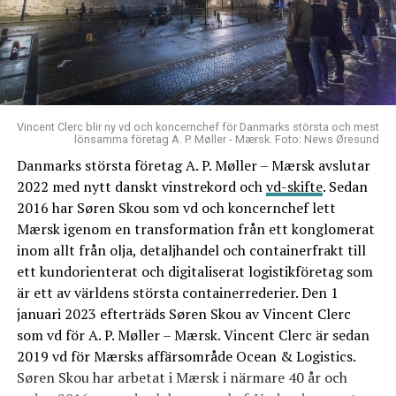
Vincent Clerc blir ny vd och koncernchef för Danmarks största och mest
lönsamma företag A. P. Møller - Mærsk. Foto: News Øresund
Danmarks största företag A. P. Møller – Mærsk avslutar
2022 med nytt danskt vinstrekord och
vd-skifte
. Sedan
2016 har Søren Skou som vd och koncernchef lett
Mærsk igenom en transformation från ett konglomerat
inom allt från olja, detaljhandel och containerfrakt till
ett kundorienterat och digitaliserat logistikföretag som
är ett av världens största containerrederier. Den 1
januari 2023 efterträds Søren Skou av Vincent Clerc
som vd för A. P. Møller – Mærsk. Vincent Clerc är sedan
2019 vd för Mærsks affärsområde Ocean & Logistics.
Søren Skou har arbetat i Mærsk i närmare 40 år och