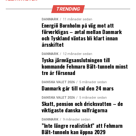
TRENDING
DANMARK
11 månader sedan
Energiö Bornholm på väg mot att
förverkligas – avtal mellan Danmark
och Tyskland väntas bli klart innan
årsskiftet
DANMARK
12 månader sedan
Tyska järnvägsanslutningen till
kommande Fehmarn Bält-tunneln minst
tre år försenad
DANSKA VALET 2026
5 månader sedan
Danmark går till val den 24 mars
DANSKA VALET 2026
5 månader sedan
Skatt, pension och dricksvatten – de
viktigaste danska valfrågorna
DANMARK
9 månader sedan
”Inte längre realistiskt” att Fehmarn
Bält-tunneln kan öppna 2029