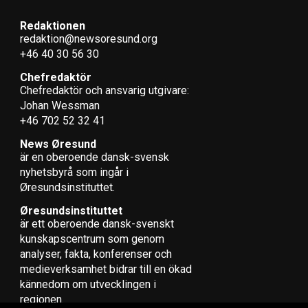
Redaktionen
redaktion@newsoresund.org
+46 40 30 56 30
Chefredaktör
Chefredaktör och ansvarig utgivare:
Johan Wessman
+46 702 52 32 41
News Øresund
är en oberoende dansk-svensk
nyhets­byrå som ingår i
Øresundsinstituttet.
Øresundsinstituttet
är ett oberoende dansk-svenskt
kunskapscentrum som genom
analyser, fakta, konferenser och
medieverksamhet bidrar till en ökad
kännedom om utvecklingen i
regionen.