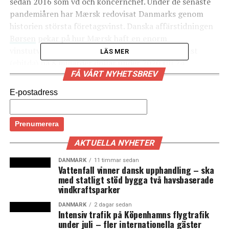
sedan 2016 som vd och koncernchef. Under de senaste
pandemiåren har Mærsk redovisat Danmarks genom
historien största företagsvinst. Danska affärstidningen
Børsen
pekar på hur Mærsk haft en enorm
vinstutveckling under pandemiåren – från en vinst
LÄS MER
(ebitda) på 8 miljarder dollar under 2020 till 24
FÅ VÅRT NYHETSBREV
miljarder dollar under 2021 och en prognos för 2022 på
en prognos för 2022 på 37 miljarder dollar. (
E-postadress
LÄS OCKSÅ:
Aldi lämnar Danmark – norska Rema 1000 tar över
större delen av butikerna
AKTUELLA NYHETER
Stor dansk fusion mellan biotechföretaget Novozymes
DANMARK
11 timmar sedan
Vattenfall vinner dansk upphandling – ska
och ingredienstillverkaren Chr. Hansen
med statligt stöd bygga två havsbaserade
vindkraftsparker
DANMARK
2 dagar sedan
Intensiv trafik på Köpenhamns flygtrafik
under juli – fler internationella gäster