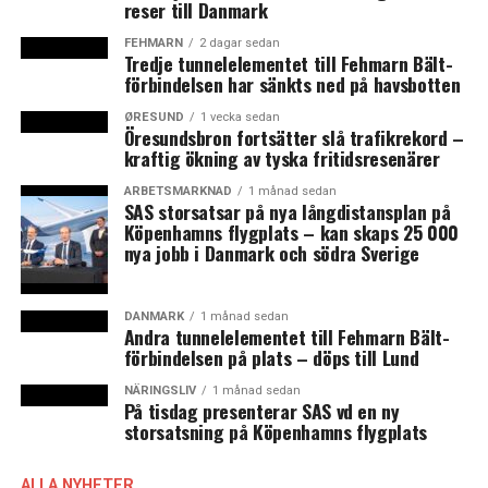
reser till Danmark
FEHMARN
2 dagar sedan
Tredje tunnelelementet till Fehmarn Bält-
förbindelsen har sänkts ned på havsbotten
ØRESUND
1 vecka sedan
Öresundsbron fortsätter slå trafikrekord –
kraftig ökning av tyska fritidsresenärer
ARBETSMARKNAD
1 månad sedan
SAS storsatsar på nya långdistansplan på
Köpenhamns flygplats – kan skaps 25 000
nya jobb i Danmark och södra Sverige
DANMARK
1 månad sedan
Andra tunnelelementet till Fehmarn Bält-
förbindelsen på plats – döps till Lund
NÄRINGSLIV
1 månad sedan
På tisdag presenterar SAS vd en ny
storsatsning på Köpenhamns flygplats
ALLA NYHETER