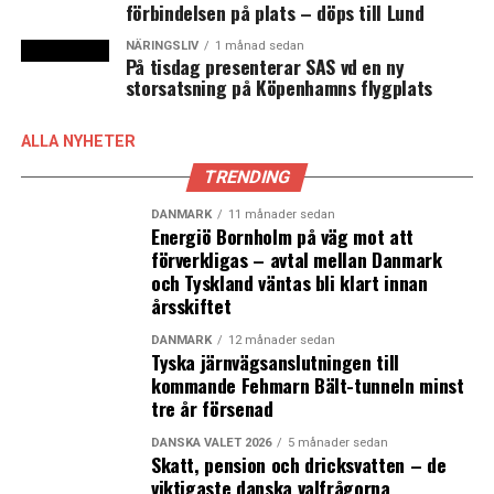
förbindelsen på plats – döps till Lund
infrastrukturprojekt på både svensk och dansk sida
sundet, säger Christian Alexandersson, stadsdirektör
NÄRINGSLIV
1 månad sedan
På tisdag presenterar SAS vd en ny
Landskrona kommun, till News Øresund.
storsatsning på Köpenhamns flygplats
Förslaget består av en sänktunnel med dubbelspår
mellan Landskrona och Nordhavnen i Köpenhamn.
ALLA NYHETER
Restiden beräknas bli 15 minuter mellan städerna.
TRENDING
Kommunerna i Greater Copenhagen-regionen har enats
DANMARK
11 månader sedan
om ett trafikprogram, kallat Trafikcharter, där det
Energiö Bornholm på väg mot att
framgår att man ska verka för en fast förbindelse
förverkligas – avtal mellan Danmark
mellan Helsingborg och Helsingør. Det är även den
och Tyskland väntas bli klart innan
aktuella sträckningen i det strategiska analysarbete som
årsskiftet
Danmark och Sverige i juni kom överens om att påbörja.
DANMARK
12 månader sedan
I det nationella utredningsarbetet tittar man både på
Tyska järnvägsanslutningen till
en ren vägförbindelse och en järnvägsförbindelse för
kommande Fehmarn Bält-tunneln minst
tre år försenad
passagerartåg. Vad är nästa steg när det gäller er
utredning?
DANSKA VALET 2026
5 månader sedan
– Att försöka påverka beslutsgången. Utredningen om
Skatt, pension och dricksvatten – de
viktigaste danska valfrågorna
HH välkomnar vi. Det löser biltrafiken medan vi är ett