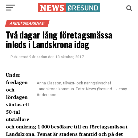
ARBETSMARKNAD
Två dagar lång företagsmässa
inleds i Landskrona idag
Publicerad
9 år sedan
den
13 oktober, 2017
Under
fredagen
Anna Classon, tillväxt- och näringslivschef
och
Landskrona kommun. Foto: News Øresund – Jenny
Andersson
lördagen
väntas ett
50-tal
utställare
och omkring 1 000 besökare till en företagsmässa i
Landskrona. Temat är stadens framtid och på det