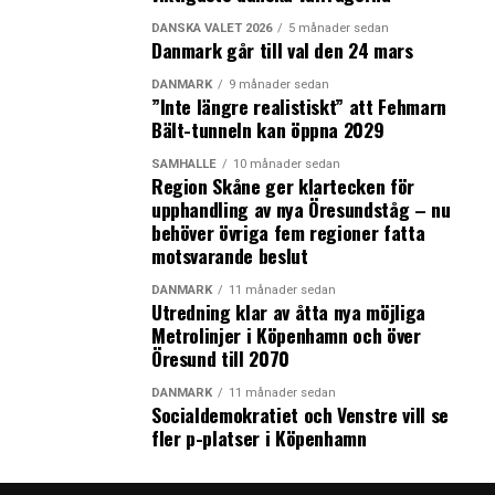
komplement för tågtrafiken. Om man tar bort godset är
DANSKA VALET 2026
5 månader sedan
det en helt annan produkt, vi behöver sätta oss ner
Danmark går till val den 24 mars
tillsammans och diskutera vad det är vi vill ha, säger
DANMARK
9 månader sedan
Christian Alexandersson. (News Øresund – Jenny
”Inte längre realistiskt” att Fehmarn
Andersson)
Bält-tunneln kan öppna 2029
SAMHÄLLE
10 månader sedan
Region Skåne ger klartecken för
LÄS OCKSÅ:
upphandling av nya Öresundståg – nu
Sverige och Danmark har meddelat EU-kommissionen om
behöver övriga fem regioner fatta
förlängda gränskontroller
motsvarande beslut
Sveriges och Danmarks jämställdhet i topp – enligt EU-
DANMARK
11 månader sedan
index
Utredning klar av åtta nya möjliga
Metrolinjer i Köpenhamn och över
Öresund till 2070
DANMARK
11 månader sedan
Socialdemokratiet och Venstre vill se
fler p-platser i Köpenhamn