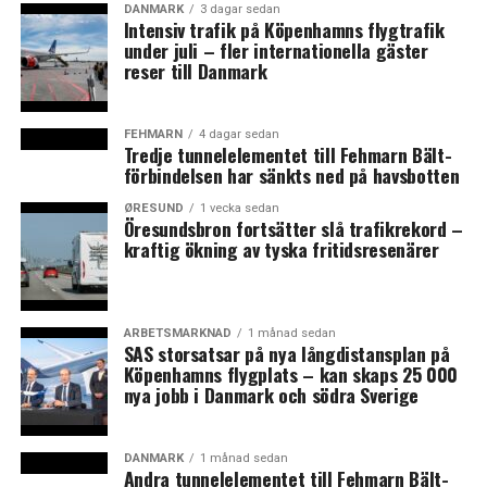
DANMARK
3 dagar sedan
Øresund.
Intensiv trafik på Köpenhamns flygtrafik
under juli – fler internationella gäster
Företagsmässan arrangeras av föreningen
reser till Danmark
Företagsarenan och huserar i Tyghuset på Kasernplan
under fredagen och lördagen.
FEHMARN
4 dagar sedan
– Vi har ett 50-tal utställare. Förra året hade vi 1 000
Tredje tunnelelementet till Fehmarn Bält-
besökare per dag på mässan och vi tror det blir ungefär
förbindelsen har sänkts ned på havsbotten
detsamma i år, säger Cecilia Walle, mässarrangör på
ØRESUND
1 vecka sedan
Företagsarenan.
Öresundsbron fortsätter slå trafikrekord –
kraftig ökning av tyska fritidsresenärer
På programmet för frukostmötet fanns bland annat det
utredningsarbete som kommunen har gjort med förslag
om en ytterligare fast förbindelse över sundet från
ARBETSMARKNAD
1 månad sedan
Landskrona till Köpenhamn. Utredningen startade för
SAS storsatsar på nya långdistansplan på
Köpenhamns flygplats – kan skaps 25 000
flera år sedan, men i somras kom en ny uppdatering.
nya jobb i Danmark och södra Sverige
– Vi har gått väldigt långt i förprojekteringen och har
undersökt mer. Man kan säga att vi har gjort hemläxan i
väntan på att vi vill bli jämförda. I utredningen tar vi
DANMARK
1 månad sedan
Andra tunnelelementet till Fehmarn Bält-
hänsyn till och har dragit nytta av andra