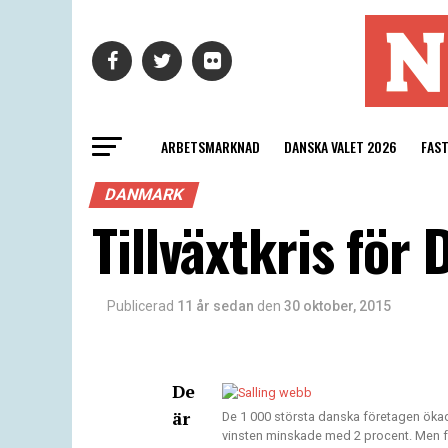
ARBETSMARKNAD
DANSKA VALET 2026
FAS
DANMARK
Tillväxtkris för
Publicerad
11 år sedan
den
30 oktober, 2015
De
är
De 1 000 största danska företagen ök
vinsten minskade med 2 procent. Men fö