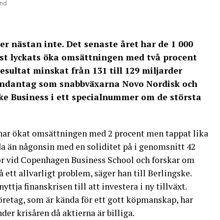
und
er nästan inte. Det senaste året har de 1 000
st lyckats öka omsättningen med två procent
sultat minskat från 131 till 129 miljarder
 undantag som snabbväxarna Novo Nordisk och
ke Business i ett specialnummer om de största
 har ökat omsättningen med 2 procent men tappat lika
da än någonsin med en soliditet på i genomsnitt 42
tor vid Copenhagen Business School och forskar om
 ett allvarligt problem, säger han till Berlingske.
yttja finanskrisen till att investera i ny tillväxt.
öretag, som är kända för ett gott köpmanskap, har
er krisåren då aktierna är billiga.