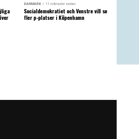
DANMARK
11 månader sedan
jliga
Socialdemokratiet och Venstre vill se
över
fler p-platser i Köpenhamn