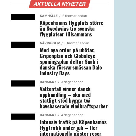
AKTUELLA NYHETER
SAMHÄLLE
2 timmar sedan
Köpenhamns flygplats större
än Swedavias tio svenska
flygplatser tillsammans
NÄRINGSLIV
6 timmar sedan
Med nya order på ubåtar,
Gripenplan och Globaleye
spaningsplan deltar Saab i
danska försvarsmässan Dalo
Industry Days
DANMARK
3 dagar sedan
Vattenfall vinner dansk
upphandling – ska med
statligt stöd bygga två
havsbaserade vindkraftsparker
DANMARK
4 dagar sedan
Intensiv trafik på Köpenhamns
flygtrafik under juli – fler
internationella gäster reser