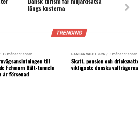
ater
Dansk turism får miljardsatsa
längs kusterna
TRENDING
12 månader sedan
DANSKA VALET 2026
5 månader sedan
rnvägsanslutningen till
Skatt, pension och dricksvatt
e Fehmarn Bält-tunneln
viktigaste danska valfrågorn
e år försenad