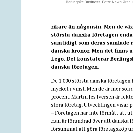
Berlingske Business. Foto: News Øres
rikare än någonsin. Men de väx
största danska företagen enda
samtidigt som deras samlade re
danska kronor. Men det finns
Lego. Det konstaterar Berlings
danska företagen.
De 1 000 största danska företagen
mycket i vinst. Men de är mer soli
procent. Martin Jes Iversen är lek
stora företag. Utvecklingen visar på
– Företagen har inte förmått att utn
Han är förundrad över att danska f
försummat att göra företagsköp und