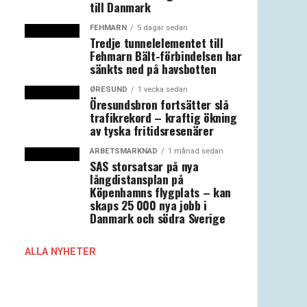
till Danmark
FEHMARN
5 dagar sedan
Tredje tunnelelementet till
Fehmarn Bält-förbindelsen har
sänkts ned på havsbotten
ØRESUND
1 vecka sedan
Öresundsbron fortsätter slå
trafikrekord – kraftig ökning
av tyska fritidsresenärer
ARBETSMARKNAD
1 månad sedan
SAS storsatsar på nya
långdistansplan på
Köpenhamns flygplats – kan
skaps 25 000 nya jobb i
Danmark och södra Sverige
ALLA NYHETER