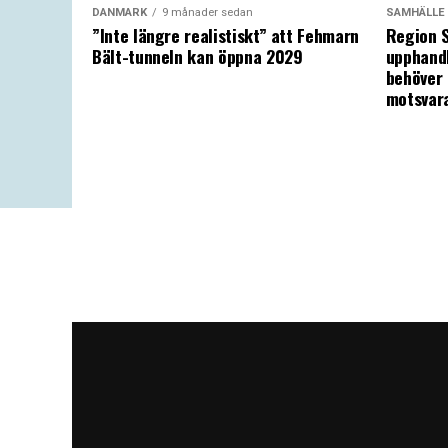
DANMARK
9 månader sedan
SAMHÄLLE
”Inte längre realistiskt” att Fehmarn
Region S
Bält-tunneln kan öppna 2029
upphandl
behöver 
motsvar