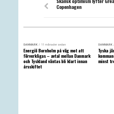
Skånsk optimism lyfter Gre
Copenhagen
DANMARK
11 månader sedan
DANMARK
Energiö Bornholm på väg mot att
Tyska jä
förverkligas – avtal mellan Danmark
kommand
och Tyskland väntas bli klart innan
minst tr
årsskiftet