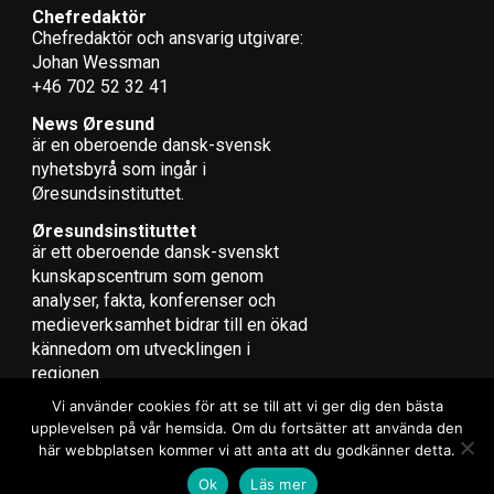
Safari Lodge Knuthenborg
Chefredaktör
Chefredaktör och ansvarig utgivare:
Lollands kommun
Johan Wessman
Investering:
Ej angivet
+46 702 52 32 41
Attraktion:
Upp till 200 tematiserade
övernattningsenheter med tillhörande
News Øresund
är en oberoende dansk-svensk
konferensanläggning i anknytning till Knuthenborg
nyhets­byrå som ingår i
Safaripark.
Øresundsinstituttet.
Målsättning:
40.000 – 50.000 årliga övernattningar.
Øresundsinstituttet
Blåvand Strandpark
är ett oberoende dansk-svenskt
Varde kommun
kunskapscentrum som genom
analyser, fakta, konferenser och
Investering:
En angivet.
medieverksamhet bidrar till en ökad
Attraktion:
50 lyxiga ferielägenheter, restaurant,
kännedom om utvecklingen i
butiker, klubbhus och naturpromenader mellan Blåvand
regionen.
Strandpark och Hvidbjerg Strand.
Målsättning:
Förväntas skapa en årlig omsättning på
Vi använder cookies för att se till att vi ger dig den bästa
upplevelsen på vår hemsida. Om du fortsätter att använda den
cirka 25 miljoner danska kronor.
här webbplatsen kommer vi att anta att du godkänner detta.
Copyright © 2017 Zox News Theme. Theme by MVP Themes, powered
Løkken Klithotel
Ok
Läs mer
by WordPress.