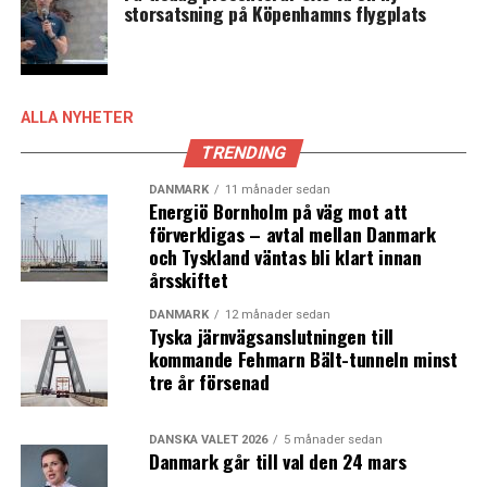
storsatsning på Köpenhamns flygplats
ALLA NYHETER
Så här är det tänkt att det gamla sockerbrukets betongsilos ska
TRENDING
omvandlas till vattenrutschbanor i strandnära projektet Aquapark Møn.
Illustration: Udviklingsprojekt Stege Sukkerfabrik.
DANMARK
11 månader sedan
Energiö Bornholm på väg mot att
förverkligas – avtal mellan Danmark
och Tyskland väntas bli klart innan
Aquapark Møn
årsskiftet
Vordingborgs kommun
DANMARK
12 månader sedan
Investering:
1,3 miljarder danska kronor.
Tyska järnvägsanslutningen till
Attraktion:
Ferie och upplevelsecenter där vatten och
kommande Fehmarn Bält-tunneln minst
naturupplevelser möter en industrikultur med
tre år försenad
vattenrutschbanor inne i betongsilos i ett före detta
sockerbruk. Omfattar även 500 feriebostäder.
DANSKA VALET 2026
5 månader sedan
Målsättning:
300 000 övernattningar och 75 000
Danmark går till val den 24 mars
dagsgäster per år.