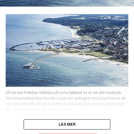
Så här kan fiskebyn Gilleleje på norra Själland se ut om det beviljade
försöksprojektet New Nordic Coast blir verklighet med bland annat ett
nytt strandhotell och en strandpir med havsbad som syns längst ned
till vänster på bilden. Illustration: White
LÄS MER
Mer än fyra miljarder danska kronor kan satsas på