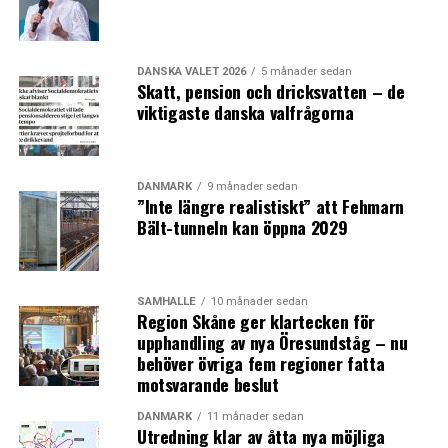
Besökscenter vid Stevns klint
Stevns kommun
DANSKA VALET 2026
5 månader sedan
Investering:
Ej angivet.
Skatt, pension och dricksvatten – de
Attraktion:
Besökscenter samt parkeringsplatser, nya
viktigaste danska valfrågorna
trappor och utsiktspunkter vid Stevns Klint som finns
med på UNESCOs lista över världsarv.
Målsättning:
Upp till 50 000 turister per år.
DANMARK
9 månader sedan
”Inte längre realistiskt” att Fehmarn
Bält-tunneln kan öppna 2029
News Nordic Coast, Gilleleje
Gribskov kommun
Investering:
Ej angivet.
Attraktion:
Etablering av nytt strandhotell, ny
SAMHÄLLE
10 månader sedan
Region Skåne ger klartecken för
strandpir med havsbad, förlängning och förstärkning av
upphandling av nya Öresundståg – nu
befintliga hamnpirar, bredare sandstrand, anläggning av
behöver övriga fem regioner fatta
badbrygga med flytande bastu samt ett
motsvarande beslut
aktivitetsområde.
Målsättning:
Mellan 30 000 och 40 000 fler gäster per
DANMARK
11 månader sedan
Utredning klar av åtta nya möjliga
år.