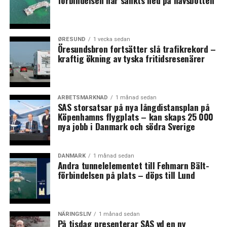
förbindelsen har sänkts ned på havsbotten
Nordic Coast med nytt strandhotell, strandpir och
havsbad.
ØRESUND
1 vecka sedan
Söder om Köpenhamn föreslås världsarvet Stevns Klint
Öresundsbron fortsätter slå trafikrekord –
kraftig ökning av tyska fritidsresenärer
få ett besökscenter medan Møn föreslås få bygga en
Aquapark i ett gammalt sockerbruk med spektakulära
vattenrutschbanor inne i två gamla betongsilos. (News
Øresund)
ARBETSMARKNAD
1 månad sedan
SAS storsatsar på nya långdistansplan på
Köpenhamns flygplats – kan skaps 25 000
nya jobb i Danmark och södra Sverige
DANMARK
1 månad sedan
Andra tunnelelementet till Fehmarn Bält-
förbindelsen på plats – döps till Lund
NÄRINGSLIV
1 månad sedan
På tisdag presenterar SAS vd en ny