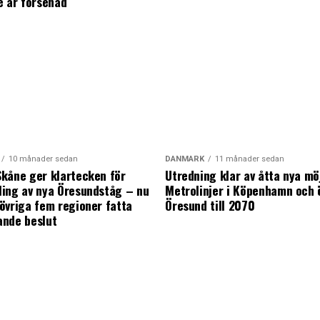
e år försenad
10 månader sedan
DANMARK
11 månader sedan
kåne ger klartecken för
Utredning klar av åtta nya mö
ing av nya Öresundståg – nu
Metrolinjer i Köpenhamn och 
övriga fem regioner fatta
Öresund till 2070
ande beslut