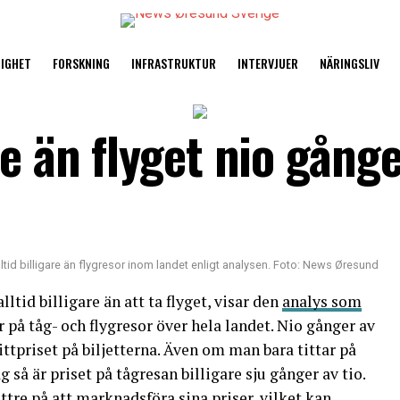
TIGHET
FORSKNING
INFRASTRUKTUR
INTERVJUER
NÄRINGSLIV
e än flyget nio gånge
ltid billigare än flygresor inom landet enligt analysen. Foto: News Øresund
lltid billigare än att ta flyget, visar den
analys som
r på tåg- och flygresor över hela landet. Nio gånger av
snittpriset på biljetterna. Även om man bara tittar på
g så är priset på tågresan billigare sju gånger av tio.
ättre på att marknadsföra sina priser, vilket kan