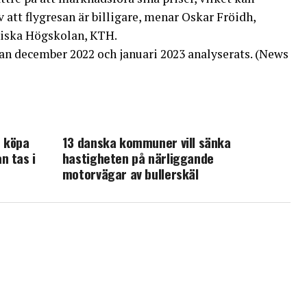
att flygresan är billigare, menar Oskar Fröidh,
niska Högskolan, KTH.
llan december 2022 och januari 2023 analyserats. (News
t köpa
13 danska kommuner vill sänka
n tas i
hastigheten på närliggande
motorvägar av bullerskäl