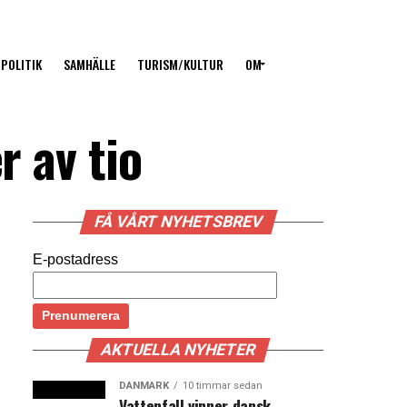
POLITIK
SAMHÄLLE
TURISM/KULTUR
OM
r av tio
FÅ VÅRT NYHETSBREV
E-postadress
AKTUELLA NYHETER
DANMARK
10 timmar sedan
Vattenfall vinner dansk