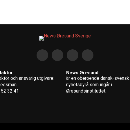
daktör
News Øresund
ktör och ansvarig utgivare:
är en oberoende dansk-svensk
Wessman
nyhets­byrå som ingår i
 52 32 41
Øresundsinstituttet.