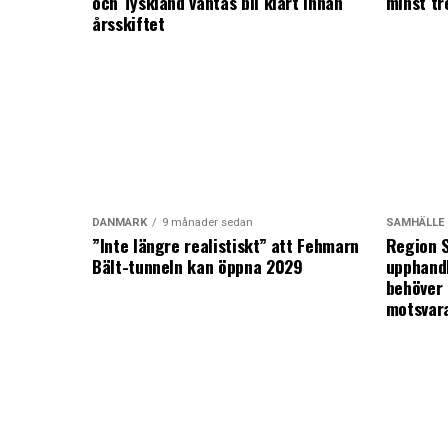
och Tyskland väntas bli klart innan
minst tr
årsskiftet
DANMARK
9 månader sedan
SAMHÄLLE
”Inte längre realistiskt” att Fehmarn
Region S
Bält-tunneln kan öppna 2029
upphandl
behöver 
motsvar