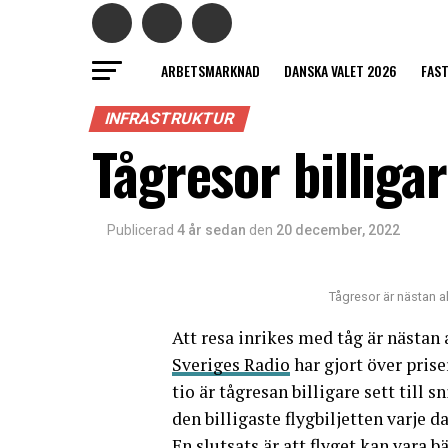
ARBETSMARKNAD
DANSKA VALET 2026
FAS
INFRASTRUKTUR
Tågresor billigar
Publicerad
4 år sedan
den
20 december, 2022
Tågresor är nästan al
Att resa inrikes med tåg är nästan a
Sveriges Radio
har gjort över prise
tio är tågresan billigare sett till 
den billigaste flygbiljetten varje da
En slutsats är att flyget kan vara b