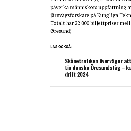
påverka människors uppfattning av 
järnvägsforskare på Kungliga Tek
Totalt har 22 000 biljettpriser me
Øresund)
LÄS OCKSÅ:
Skånetrafiken överväger at
tio danska Öresundståg – ka
drift 2024