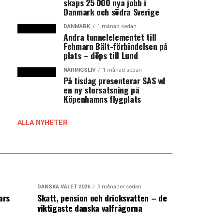
skaps 25 000 nya jobb i
Danmark och södra Sverige
DANMARK
1 månad sedan
Andra tunnelelementet till
Fehmarn Bält-förbindelsen på
plats – döps till Lund
NÄRINGSLIV
1 månad sedan
På tisdag presenterar SAS vd
en ny storsatsning på
Köpenhamns flygplats
ALLA NYHETER
DANSKA VALET 2026
5 månader sedan
ars
Skatt, pension och dricksvatten – de
viktigaste danska valfrågorna