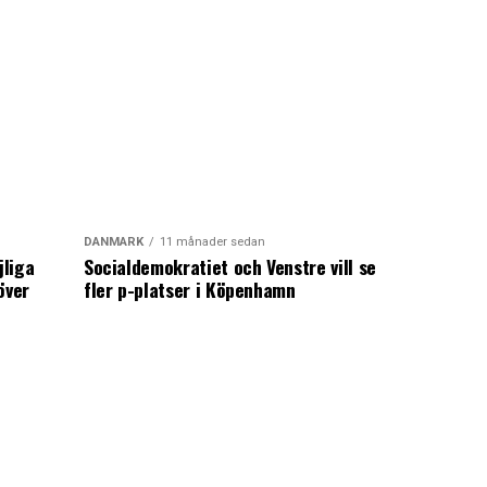
DANMARK
11 månader sedan
jliga
Socialdemokratiet och Venstre vill se
över
fler p-platser i Köpenhamn