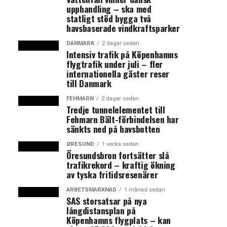
upphandling – ska med
statligt stöd bygga två
havsbaserade vindkraftsparker
DANMARK
2 dagar sedan
Intensiv trafik på Köpenhamns
flygtrafik under juli – fler
internationella gäster reser
till Danmark
FEHMARN
2 dagar sedan
Tredje tunnelelementet till
Fehmarn Bält-förbindelsen har
sänkts ned på havsbotten
ØRESUND
1 vecka sedan
Öresundsbron fortsätter slå
trafikrekord – kraftig ökning
av tyska fritidsresenärer
ARBETSMARKNAD
1 månad sedan
SAS storsatsar på nya
långdistansplan på
Köpenhamns flygplats – kan