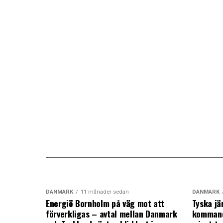
DANMARK
11 månader sedan
DANMARK
Energiö Bornholm på väg mot att
Tyska jä
förverkligas – avtal mellan Danmark
kommand