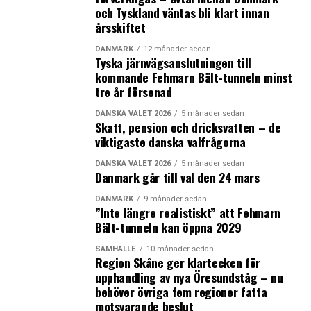
skatt idag än för tio år sedan
och Tyskland väntas bli klart innan
årsskiftet
DANMARK
12 månader sedan
Tyska järnvägsanslutningen till
kommande Fehmarn Bält-tunneln minst
tre år försenad
DANSKA VALET 2026
5 månader sedan
Skatt, pension och dricksvatten – de
viktigaste danska valfrågorna
DANSKA VALET 2026
5 månader sedan
Danmark går till val den 24 mars
DANMARK
9 månader sedan
”Inte längre realistiskt” att Fehmarn
Bält-tunneln kan öppna 2029
SAMHÄLLE
10 månader sedan
Region Skåne ger klartecken för
upphandling av nya Öresundståg – nu
behöver övriga fem regioner fatta
motsvarande beslut