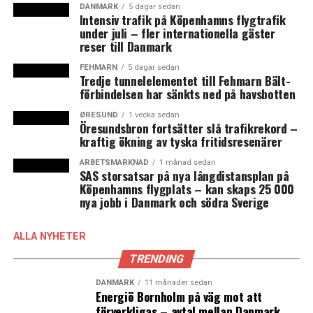
kommer efter att de sex Schengenländer, däribland
DANMARK
5 dagar sedan
Intensiv trafik på Köpenhamns flygtrafik
Danmark, som i dagsläget utför gränskontroller
under juli – fler internationella gäster
gemensamt har diskuterat förlängningar.
reser till Danmark
FEHMARN
5 dagar sedan
EU-kommissionen ska nu granska det svenska beskedet.
Tredje tunnelelementet till Fehmarn Bält-
Förra gången Sverige förlängde kontrollerna föreslog
förbindelsen har sänkts ned på havsbotten
kommissionen att Sverige skulle införa gränsnära
ØRESUND
1 vecka sedan
kontroller. Men det finns det ingen laglig grund för
Öresundsbron fortsätter slå trafikrekord –
kraftig ökning av tyska fritidsresenärer
ännu, enligt Morgan Johansson.
ARBETSMARKNAD
1 månad sedan
De danska gränskontrollerna vid gränsen mot Tyskland
SAS storsatsar på nya långdistansplan på
Köpenhamns flygplats – kan skaps 25 000
löper ut den 12 maj, men även Danmark förbereder sig
nya jobb i Danmark och södra Sverige
på en förlängning. (News Øresund)
ALLA NYHETER
LÄS OCKSÅ:
TRENDING
Den danska finansvärlden saknar kvinnor i
ledningsgrupperna
DANMARK
11 månader sedan
Energiö Bornholm på väg mot att
Danskarna betalar en mindre andel av sin inkomst i
förverkligas – avtal mellan Danmark