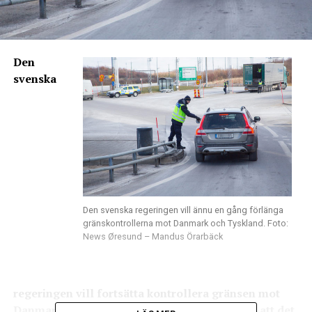
Den
svenska
Den svenska regeringen vill ännu en gång förlänga
gränskontrollerna mot Danmark och Tyskland. Foto:
News Øresund – Mandus Örarbäck
regeringen vill fortsätta kontrollera gränsen mot
Danmark i ytterligare sex månader. De menar att det