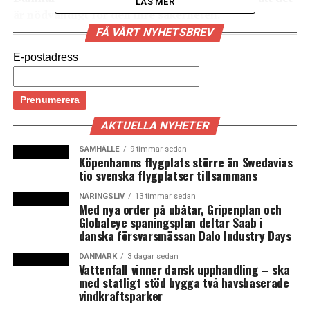
LÄS MER
är nödvändigt för den inre säkerheten.
Justitiedepartementet kontaktar nu EU-
FÅ VÅRT NYHETSBREV
kommissionen om en förlängning av
E-postadress
gränskontrollerna. Det uppger
SR
.
Den svenska regeringen vill ännu en gång förlänga
gränskontrollerna mot Danmark och vid färjorna från
AKTUELLA NYHETER
Tyskland, som hittills är beslutade till och med den 11
maj.
SAMHÄLLE
9 timmar sedan
Köpenhamns flygplats större än Swedavias
tio svenska flygplatser tillsammans
– Vi ser ett fortsatt hot när det gäller inre säkerhet och
ett behov av att kontrollera resandeströmmarna in till
NÄRINGSLIV
13 timmar sedan
Med nya order på ubåtar, Gripenplan och
Sverige, säger Morgan Johansson, Sveriges
Globaleye spaningsplan deltar Saab i
justitieminister, till SR.
danska försvarsmässan Dalo Industry Days
Enligt Morgan Johansson stoppas mellan 150 och 200
DANMARK
3 dagar sedan
Vattenfall vinner dansk upphandling – ska
personer varje vecka i de svenska gränskontrollerna.
med statligt stöd bygga två havsbaserade
vindkraftsparker
Det svenska beskedet om förlängda gränskontroller