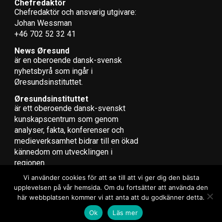
Chefredaktör
Chefredaktör och ansvarig utgivare:
Johan Wessman
+46 702 52 32 41
News Øresund
är en oberoende dansk-svensk
nyhets­byrå som ingår i
Øresundsinstituttet.
Øresundsinstituttet
är ett oberoende dansk-svenskt
kunskapscentrum som genom
analyser, fakta, konferenser och
medieverksamhet bidrar till en ökad
kännedom om utvecklingen i
regionen.
Vi använder cookies för att se till att vi ger dig den bästa
upplevelsen på vår hemsida. Om du fortsätter att använda den
här webbplatsen kommer vi att anta att du godkänner detta.
Copyright © 2017 Zox News Theme. Theme by MVP Themes, powered
Ok
Läs mer
by WordPress.