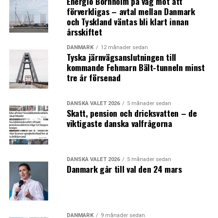
Energiö Bornholm på väg mot att
förverkligas – avtal mellan Danmark
och Tyskland väntas bli klart innan
årsskiftet
DANMARK
12 månader sedan
Tyska järnvägsanslutningen till
kommande Fehmarn Bält-tunneln minst
tre år försenad
DANSKA VALET 2026
5 månader sedan
Skatt, pension och dricksvatten – de
viktigaste danska valfrågorna
DANSKA VALET 2026
5 månader sedan
Danmark går till val den 24 mars
DANMARK
9 månader sedan