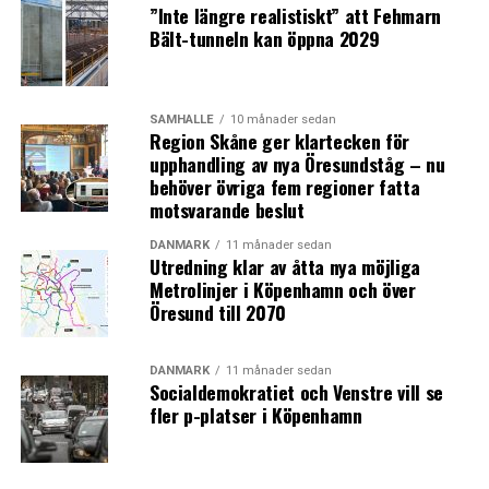
”Inte längre realistiskt” att Fehmarn
Bält-tunneln kan öppna 2029
SAMHÄLLE
10 månader sedan
Region Skåne ger klartecken för
upphandling av nya Öresundståg – nu
behöver övriga fem regioner fatta
motsvarande beslut
DANMARK
11 månader sedan
Utredning klar av åtta nya möjliga
Metrolinjer i Köpenhamn och över
Öresund till 2070
DANMARK
11 månader sedan
Socialdemokratiet och Venstre vill se
fler p-platser i Köpenhamn