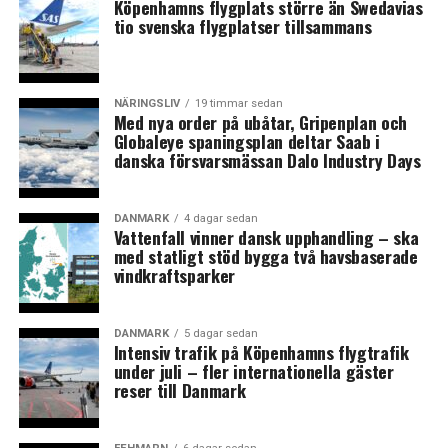
Köpenhamns flygplats större än Swedavias
Sverige följer dansk modell och ger företag stöd till
tio svenska flygplatser tillsammans
fasta kostnader baserat på förlorad omsättning
NÄRINGSLIV
19 timmar sedan
Med nya order på ubåtar, Gripenplan och
Globaleye spaningsplan deltar Saab i
danska försvarsmässan Dalo Industry Days
DANMARK
4 dagar sedan
Vattenfall vinner dansk upphandling – ska
med statligt stöd bygga två havsbaserade
vindkraftsparker
DANMARK
5 dagar sedan
Intensiv trafik på Köpenhamns flygtrafik
under juli – fler internationella gäster
reser till Danmark