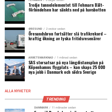
FEHMARN
6 dagar sedan
Tredje tunnelelementet till Fehmarn Bält-
förbindelsen har sänkts ned på havsbotten
ØRESUND
2 veckor sedan
Öresundsbron fortsätter slå trafikrekord –
kraftig ökning av tyska fritidsresenärer
ARBETSMARKNAD
1 månad sedan
SAS storsatsar på nya långdistansplan på
Köpenhamns flygplats – kan skaps 25 000
nya jobb i Danmark och södra Sverige
ALLA NYHETER
TRENDING
DANMARK
11 månader sedan