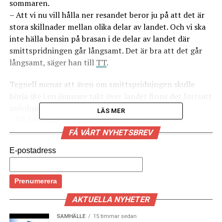
sommaren.
– Att vi nu vill hålla ner resandet beror ju på att det är
stora skillnader mellan olika delar av landet. Och vi ska
inte hälla bensin på brasan i de delar av landet där
smittspridningen går långsamt. Det är bra att det går
långsamt, säger han till
TT
.
Tegnell menar att även om smittspridningen skulle
börja ske i en jämnare takt över landet finns det fortsatt
anledningar till att begränsa resandet.
LÄS MER
– Då finns motivet med belastning på hälso- och
sjukvården kvar. Många kommuner pekar ju på att de
FÅ VÅRT NYHETSBREV
inte klarar av att ta emot personer som har behov av
E-postadress
hemtjänst, hemsjukvård och så vidare, säger Anders
Tegnell till
TT
. (News Øresund)
LÄS OCKSÅ:
AKTUELLA NYHETER
Färre danska sommarhus till salu – men många köpare
SAMHÄLLE
15 timmar sedan