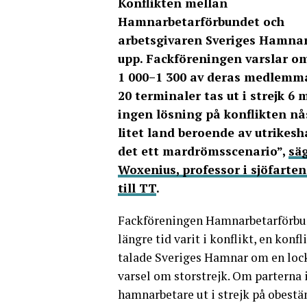
Konflikten mellan
Hamnarbetarförbundet och
arbetsgivaren Sveriges Hamna
upp. Fackföreningen varslar om
1 000–1 300 av deras medlemma
20 terminaler tas ut i strejk 6
ingen lösning på konflikten nås
litet land beroende av utrikesh
det ett mardrömsscenario”,
sä
Woxenius, professor i sjöfartens
till TT
.
Fackföreningen Hamnarbetarförbun
längre tid varit i konflikt, en konf
talade Sveriges Hamnar om en lock
varsel om storstrejk. Om parterna i
hamnarbetare ut i strejk på obestä