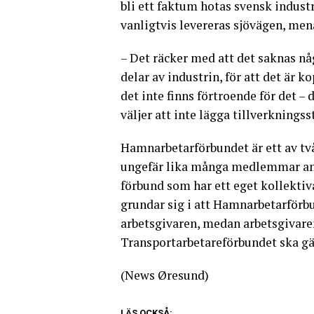
bli ett faktum hotas svensk indust
vanligtvis levereras sjövägen, mena
– Det räcker med att det saknas nå
delar av industrin, för att det är ko
det inte finns förtroende för det – 
väljer att inte lägga tillverknings
Hamnarbetarförbundet är ett av tv
ungefär lika många medlemmar and
förbund som har ett eget kollekti
grundar sig i att Hamnarbetarförbu
arbetsgivaren, medan arbetsgivaren
Transportarbetareförbundet ska gäl
(News Øresund)
LÄS OCKSÅ: