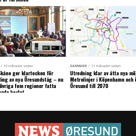
10 månader sedan
DANMARK
11 månader sedan
kåne ger klartecken för
Utredning klar av åtta nya mö
ing av nya Öresundståg – nu
Metrolinjer i Köpenhamn och 
övriga fem regioner fatta
Öresund till 2070
ande beslut