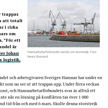
r trappas
 att totalt
r i cirka
 mars om
. ”För ett
andel är
Hamnarbetarförbundet varslar om storstrejk. Foto:
ger Johan
News Øresund
 logistik,
det och arbetsgivaren Sveriges Hamnar har under en
likt som nu ser ut att trappas upp. Under förra veckan
out, och Hamnarbetarförbundets svar är alltså ett
nte når en lösning på konflikten tas över 1 000
md tid från och med 6 mars. Skulle denna storstrejk