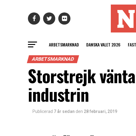
ARBETSMARKNAD
DANSKA VALET 2026
FAS
ARBETSMARKNAD
Storstrejk vänt
industrin
Publicerad
7 år sedan
den
28 februari, 2019