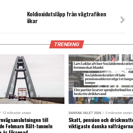
Koldioxidutsläpp från vägtrafiken
ökar
TRENDING
12 månader sedan
DANSKA VALET 2026
5 månader sedan
rnvägsanslutningen till
Skatt, pension och dricksvatt
e Fehmarn Bält-tunneln
viktigaste danska valfrågorn
e år försenad