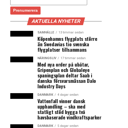
AKTUELLA NYHETER
SAMHÄLLE
13 timmar sedan
Köpenhamns flygplats större
än Swedavias tio svenska
flygplatser tillsammans
NÄRINGSLIV
17 timmar sedan
Med nya order på ubåtar,
Gripenplan och Globaleye
spaningsplan deltar Saab i
danska försvarsmässan Dalo
Industry Days
DANMARK
4 dagar sedan
Vattenfall vinner dansk
upphandling – ska med
statligt stöd bygga två
havsbaserade vindkraftsparker
DANMARK
5 dagar sedan