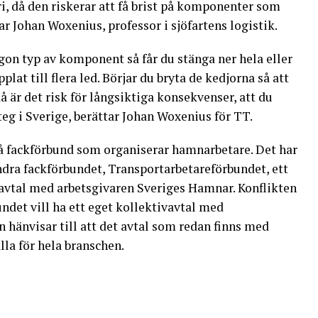
ri, då den riskerar att få brist på komponenter som
r Johan Woxenius, professor i sjöfartens logistik.
gon typ av komponent så får du stänga ner hela eller
pplat till flera led. Börjar du bryta de kedjorna så att
då är det risk för långsiktiga konsekvenser, att du
steg i Sverige, berättar Johan Woxenius för TT.
å fackförbund som organiserar hamnarbetare. Det har
ra fackförbundet, Transportarbetareförbundet, ett
vavtal med arbetsgivaren Sveriges Hamnar. Konflikten
ndet vill ha ett eget kollektivavtal med
 hänvisar till att det avtal som redan finns med
la för hela branschen.