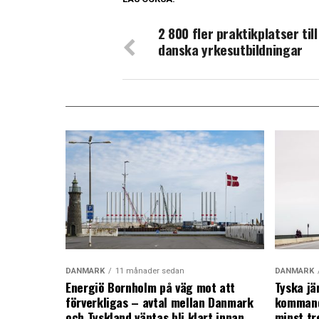
2 800 fler praktikplatser till
danska yrkesutbildningar
DANMARK
11 månader sedan
DANMARK
Energiö Bornholm på väg mot att
Tyska jä
förverkligas – avtal mellan Danmark
kommand
och Tyskland väntas bli klart innan
minst tr