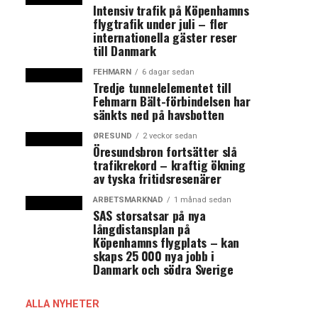
Intensiv trafik på Köpenhamns
flygtrafik under juli – fler
internationella gäster reser
till Danmark
FEHMARN
6 dagar sedan
Tredje tunnelelementet till
Fehmarn Bält-förbindelsen har
sänkts ned på havsbotten
ØRESUND
2 veckor sedan
Öresundsbron fortsätter slå
trafikrekord – kraftig ökning
av tyska fritidsresenärer
ARBETSMARKNAD
1 månad sedan
SAS storsatsar på nya
långdistansplan på
Köpenhamns flygplats – kan
skaps 25 000 nya jobb i
Danmark och södra Sverige
ALLA NYHETER