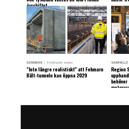
årsskiftet
DANMARK
9 månader sedan
SAMHÄLLE
”Inte längre realistiskt” att Fehmarn
Region S
Bält-tunneln kan öppna 2029
upphandl
behöver 
motsvar