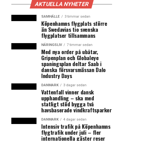
AKTUELLA NYHETER
SAMHÄLLE
3 timmar sedan
Köpenhamns flygplats större
än Swedavias tio svenska
flygplatser tillsammans
NÄRINGSLIV
7 timmar sedan
Med nya order på ubåtar,
Gripenplan och Globaleye
spaningsplan deltar Saab i
danska försvarsmässan Dalo
Industry Days
DANMARK
3 dagar sedan
Vattenfall vinner dansk
upphandling – ska med
statligt stöd bygga två
havsbaserade vindkraftsparker
DANMARK
4 dagar sedan
Intensiv trafik på Köpenhamns
flygtrafik under juli – fler
internationella gäster reser