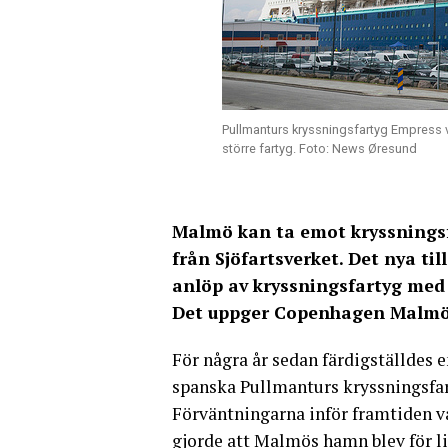
Pullmanturs kryssningsfartyg Empress v
större fartyg. Foto: News Øresund
Malmö kan ta emot kryssningsfa
från Sjöfartsverket. Det nya ti
anlöp av kryssningsfartyg med
Det uppger Copenhagen Malmö
För några år sedan färdigställdes 
spanska Pullmanturs kryssningsfar
Förväntningarna inför framtiden va
gjorde att Malmös hamn blev för li