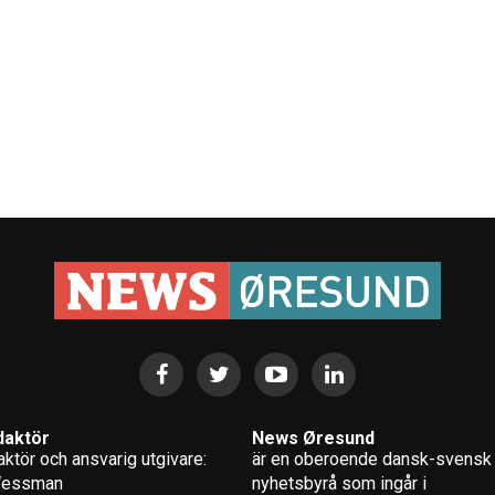
daktör
News Øresund
ktör och ansvarig utgivare:
är en oberoende dansk-svensk
Wessman
nyhets­byrå som ingår i