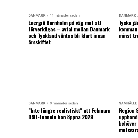
DANMARK
11 månader sedan
DANMARK
Energiö Bornholm på väg mot att
Tyska jä
förverkligas – avtal mellan Danmark
kommand
och Tyskland väntas bli klart innan
minst tr
årsskiftet
DANMARK
9 månader sedan
SAMHÄLLE
”Inte längre realistiskt” att Fehmarn
Region S
Bält-tunneln kan öppna 2029
upphandl
behöver 
motsvar