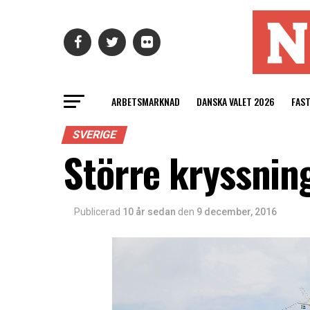
ARBETSMARKNAD
DANSKA VALET 2026
FAS
SVERIGE
Större kryssnin
Publicerad
10 år sedan
den
9 december, 2016