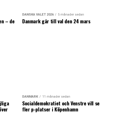
DANSKA VALET 2026
5 månader sedan
en – de
Danmark går till val den 24 mars
a
DANMARK
11 månader sedan
jliga
Socialdemokratiet och Venstre vill se
över
fler p-platser i Köpenhamn