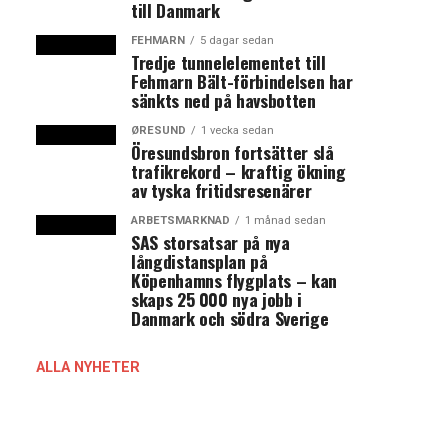
till Danmark
FEHMARN
5 dagar sedan
Tredje tunnelelementet till
Fehmarn Bält-förbindelsen har
sänkts ned på havsbotten
ØRESUND
1 vecka sedan
Öresundsbron fortsätter slå
trafikrekord – kraftig ökning
av tyska fritidsresenärer
ARBETSMARKNAD
1 månad sedan
SAS storsatsar på nya
långdistansplan på
Köpenhamns flygplats – kan
skaps 25 000 nya jobb i
Danmark och södra Sverige
ALLA NYHETER