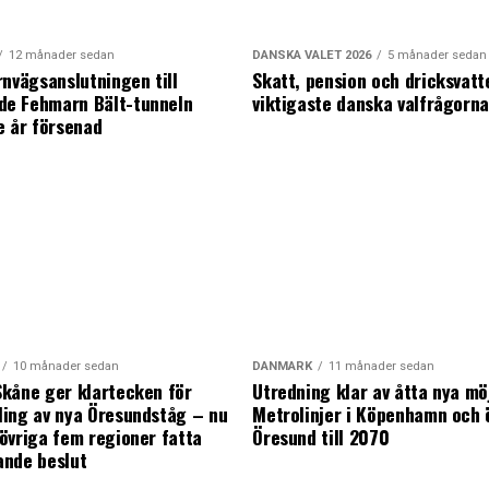
12 månader sedan
DANSKA VALET 2026
5 månader sedan
rnvägsanslutningen till
Skatt, pension och dricksvatt
e Fehmarn Bält-tunneln
viktigaste danska valfrågorn
e år försenad
10 månader sedan
DANMARK
11 månader sedan
kåne ger klartecken för
Utredning klar av åtta nya mö
ing av nya Öresundståg – nu
Metrolinjer i Köpenhamn och 
övriga fem regioner fatta
Öresund till 2070
ande beslut