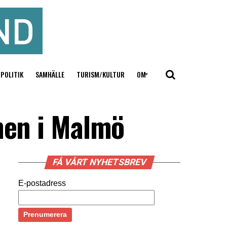
POLITIK
SAMHÄLLE
TURISM/KULTUR
OM
men i Malmö
FÅ VÅRT NYHETSBREV
E-postadress