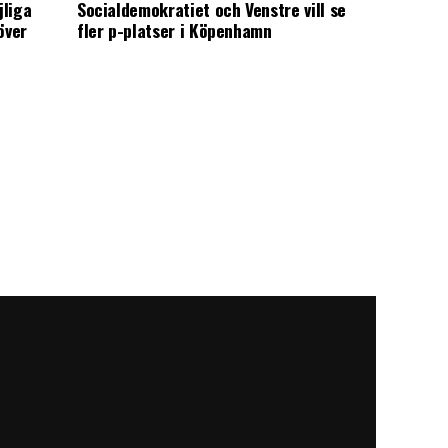
jliga
Socialdemokratiet och Venstre vill se
över
fler p-platser i Köpenhamn