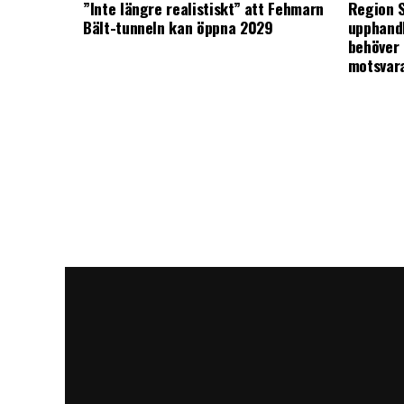
”Inte längre realistiskt” att Fehmarn
Region S
Bält-tunneln kan öppna 2029
upphandl
behöver 
motsvar