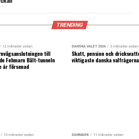
eckan
TRENDING
12 månader sedan
DANSKA VALET 2026
5 månader sedan
rnvägsanslutningen till
Skatt, pension och dricksvatt
e Fehmarn Bält-tunneln
viktigaste danska valfrågorn
e år försenad
10 månader sedan
DANMARK
11 månader sedan