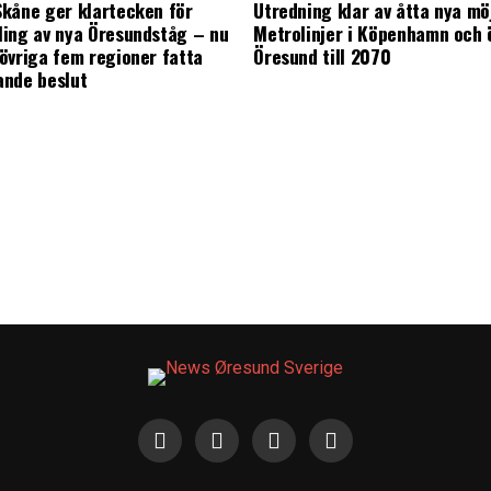
kåne ger klartecken för
Utredning klar av åtta nya mö
ing av nya Öresundståg – nu
Metrolinjer i Köpenhamn och 
övriga fem regioner fatta
Öresund till 2070
ande beslut