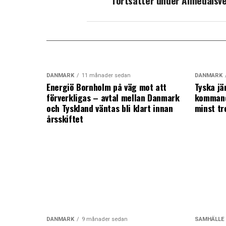
fortsätter under Almedalsv
DANMARK
11 månader sedan
DANMARK
Energiö Bornholm på väg mot att
Tyska jä
förverkligas – avtal mellan Danmark
kommand
och Tyskland väntas bli klart innan
minst tr
årsskiftet
DANMARK
9 månader sedan
SAMHÄLLE