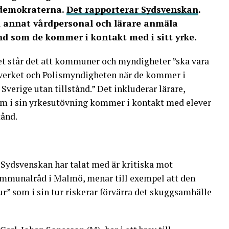
edemokraterna.
Det rapporterar Sydsvenskan
.
d annat vårdpersonal och lärare anmäla
nd som de kommer i kontakt med i sitt yrke.
let står det att kommuner och myndigheter ”ska vara
sverket och Polismyndigheten när de kommer i
verige utan tillstånd.” Det inkluderar lärare,
om i sin yrkesutövning kommer i kontakt med elever
tånd.
Sydsvenskan har talat med är kritiska mot
ommunalråd i Malmö, menar till exempel att den
ur” som i sin tur riskerar förvärra det skuggsamhälle