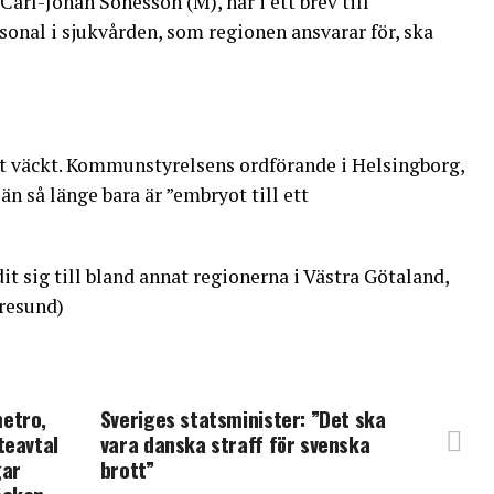
arl-Johan Sonesson (M), har i ett brev till
sonal i sjukvården, som regionen ansvarar för, ska
gt väckt. Kommunstyrelsens ordförande i Helsingborg,
än så länge bara är ”embryot till ett
t sig till bland annat regionerna i Västra Götaland,
resund)
etro,
Sveriges statsminister: ”Det ska
teavtal
vara danska straff för svenska
gar
brott”