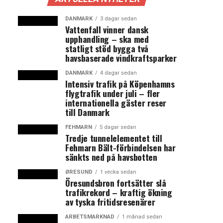
DANMARK
3 dagar sedan
Vattenfall vinner dansk
upphandling – ska med
statligt stöd bygga två
havsbaserade vindkraftsparker
DANMARK
4 dagar sedan
Intensiv trafik på Köpenhamns
flygtrafik under juli – fler
internationella gäster reser
till Danmark
FEHMARN
5 dagar sedan
Tredje tunnelelementet till
Fehmarn Bält-förbindelsen har
sänkts ned på havsbotten
ØRESUND
1 vecka sedan
Öresundsbron fortsätter slå
trafikrekord – kraftig ökning
av tyska fritidsresenärer
ARBETSMARKNAD
1 månad sedan