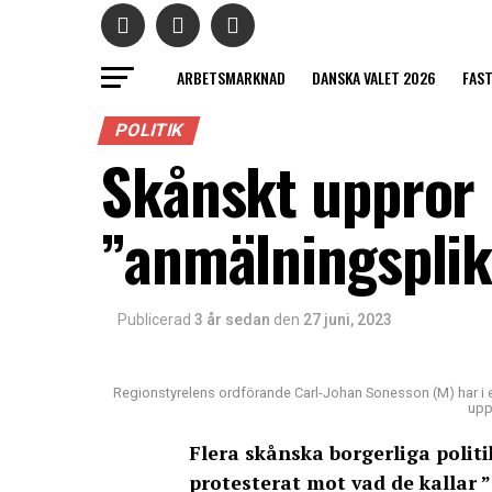
ARBETSMARKNAD
DANSKA VALET 2026
FAS
POLITIK
Skånskt uppror
”anmälningsplikt
Publicerad
3 år sedan
den
27 juni, 2023
Regionstyrelens ordförande Carl-Johan Sonesson (M) har i et
upp
Flera skånska borgerliga polit
protesterat mot vad de kallar