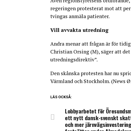
Även regionstyrelsens ordförande, C
regeringen protesterat mot att per
tvingas anmäla patienter.
Vill avvakta utredning
Andra menar att frågan är för tidi
Christian Orsing (M), säger att det 
utredningsdirektiv”.
Den skånska protesten har nu spridi
Värmland och Stockholm. (News Ø
LÄS OCKSÅ:
Lobbyarbetet för Öresundsm
ett nytt dansk-svenskt skat
och mer järnvägsinvesterin