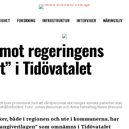
TIGHET
FORSKNING
INFRASTRUKTUR
INTERVJUER
NÄRINGSLIV
 mot regeringens
” i Tidövatalet
t brev protesterat mot att vårdpersonal ska tvingas anmäla patienter utan
ehållstillstånd. Foto: Johan Wessman och Anna Palmehag/News Øresund
iker, både i regionen och ute i kommunerna, har
 ”angiverilagen” som omnämns i
Tidövatalet