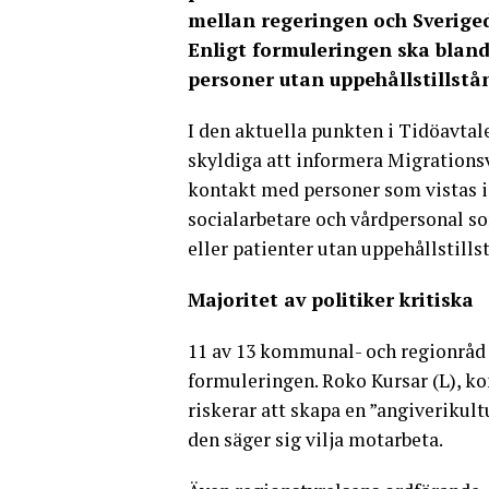
mellan regeringen och Sverig
Enligt formuleringen ska blan
personer utan uppehållstillstå
I den aktuella punkten i Tidöavta
skyldiga att informera Migration
kontakt med personer som vistas i S
socialarbetare och vårdpersonal s
eller patienter utan uppehållstills
Majoritet av politiker kritiska
11 av 13 kommunal- och regionråd 
formuleringen. Roko Kursar (L), k
riskerar att skapa en ”angiverikult
den säger sig vilja motarbeta.