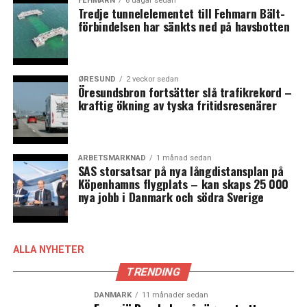
FEHMARN
6 dagar sedan
Tredje tunnelelementet till Fehmarn Bält-
villaägare, personer som kör bil till arbetet och
förbindelsen har sänkts ned på havsbotten
pensionärer som vill arbeta vidare som är budgetens
vinnare.
Det område av regeringens budget som framför allt
ØRESUND
2 veckor sedan
Öresundsbron fortsätter slå trafikrekord –
kritiserats av oppositionen rör klimat och miljö. Allra
kraftig ökning av tyska fritidsresenärer
mest kritik har beslutet om att slopa bonusen på upp
till 70 000 kronor för den som köper en elbil fått, något
som införs med omedelbar verkan från och med den 9
november. Men även beslutet att sänka
ARBETSMARKNAD
1 månad sedan
SAS storsatsar på nya långdistansplan på
drivmedelsskatten kritiseras, liksom regeringens
Köpenhamns flygplats – kan skaps 25 000
tidigare beslut att lägga ner miljödepartementet.
nya jobb i Danmark och södra Sverige
Samtidigt anser intressegruppen Bränsleupproret, som
samlat en halv miljon svenskar, att skattesänkningen på
drivmedel är alldeles för låg. (News Øresund)
ALLA NYHETER
TRENDING
LÄS OCKSÅ:
DANMARK
11 månader sedan
Martin Lidegaard är ny partiledare för Radikale Venstre