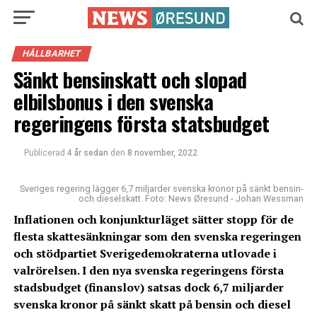
HÅLLBARHET
Sänkt bensinskatt och slopad
elbilsbonus i den svenska
regeringens första statsbudget
Publicerad
4 år sedan
den
8 november, 2022
Sveriges regering lägger 6,7 miljarder svenska kronor på sänkt bensin-
och dieselskatt. Foto: News Øresund - Johan Wessman
Inflationen och konjunkturläget sätter stopp för de
flesta skattesänkningar som den svenska regeringen
och stödpartiet Sverigedemokraterna utlovade i
valrörelsen. I den nya svenska regeringens första
stadsbudget (finanslov) satsas dock 6,7 miljarder
svenska kronor på sänkt skatt på bensin och diesel