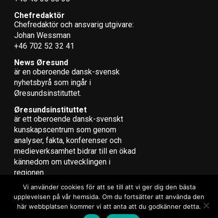
Chefredaktör
Chefredaktör och ansvarig utgivare:
Johan Wessman
+46 702 52 32 41
News Øresund
är en oberoende dansk-svensk
nyhets­byrå som ingår i
Øresundsinstituttet.
Øresundsinstituttet
är ett oberoende dansk-svenskt
kunskapscentrum som genom
analyser, fakta, konferenser och
medieverksamhet bidrar till en ökad
kännedom om utvecklingen i
regionen.
Vi använder cookies för att se till att vi ger dig den bästa
upplevelsen på vår hemsida. Om du fortsätter att använda den
här webbplatsen kommer vi att anta att du godkänner detta.
Copyright © 2017 Zox News Theme. Theme by MVP Themes, powered