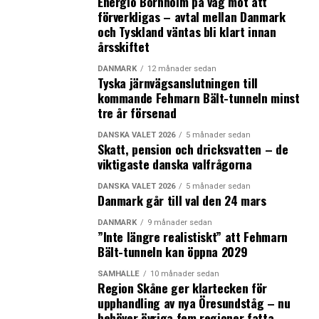
Energiö Bornholm på väg mot att
förverkligas – avtal mellan Danmark
Radikale Venstres partiledare Sofie Carsten Nielsen
och Tyskland väntas bli klart innan
avgår efter halverat valresultat
årsskiftet
DANMARK
12 månader sedan
Tyska järnvägsanslutningen till
kommande Fehmarn Bält-tunneln minst
tre år försenad
DANSKA VALET 2026
5 månader sedan
Skatt, pension och dricksvatten – de
viktigaste danska valfrågorna
DANSKA VALET 2026
5 månader sedan
Danmark går till val den 24 mars
DANMARK
9 månader sedan
”Inte längre realistiskt” att Fehmarn
Bält-tunneln kan öppna 2029
SAMHÄLLE
10 månader sedan
Region Skåne ger klartecken för
upphandling av nya Öresundståg – nu
behöver övriga fem regioner fatta