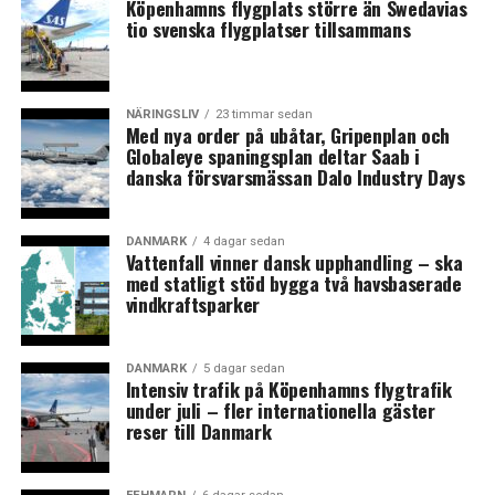
Köpenhamns flygplats större än Swedavias
– Sänkt drivmedelsskatt (6,7 miljarder SEK)
tio svenska flygplatser tillsammans
– Ökade statsbidrag till kommunerna för att täcka upp
för stigande priser (6 miljarder SEK)
NÄRINGSLIV
23 timmar sedan
Med nya order på ubåtar, Gripenplan och
– Höjningen av nivån på a-kassan som infördes under
Globaleye spaningsplan deltar Saab i
pandemin kvarstår (5,8 miljarder SEK)
danska försvarsmässan Dalo Industry Days
– Höjt anslag till försvaret (5 miljarder SEK)
DANMARK
4 dagar sedan
Vattenfall vinner dansk upphandling – ska
– Höjda anslag till vård och omsorg (2,1 miljarder SEK)
med statligt stöd bygga två havsbaserade
vindkraftsparker
– Höjt avdrag för jobbresor (1,6 miljarder SEK)
– Höjda anslag till skolan (1,6 miljarder SEK)
DANMARK
5 dagar sedan
Intensiv trafik på Köpenhamns flygtrafik
under juli – fler internationella gäster
Därutöver sänks bland annat skatten för pensionärer
reser till Danmark
som vill arbeta vidare efter 65 års ålder.
Enligt ekonomiska bedömare
som DN talat med
är det