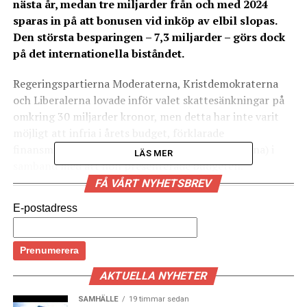
nästa år, medan tre miljarder från och med 2024
sparas in på att bonusen vid inköp av elbil slopas.
Den största besparingen – 7,3 miljarder – görs dock
på det internationella biståndet.
Regeringspartierna Moderaterna, Kristdemokraterna
och Liberalerna lovade inför valet skattesänkningar på
omkring 30 miljarder kronor, men detta har inte varit
möjligt att infria i årets budget, förklarade
finansminister Elisabeth Svantesson (Moderaterna) i
LÄS MER
samband med att hon presenterade budgeten.
FÅ VÅRT NYHETSBREV
– Det här är en budget som läggs i en väldigt speciell tid.
E-postadress
Läget är svårt, sade hon enligt
Dagens Nyheter
.
Finansministern lyfte dock fram att vallöften som att
prioritera rättsväsendet, försvaret och att stötta
hushåll och företag finns med. Bland satsningarna på
AKTUELLA NYHETER
totalt 40,43 miljarder svenska kronor är de största:
SAMHÄLLE
19 timmar sedan