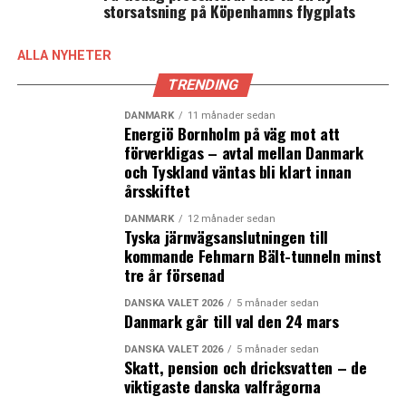
storsatsning på Köpenhamns flygplats
näringslivet anstånd,
för att deras likviditet ska
stärkas under Coronakrisen.
ALLA NYHETER
Korttidspermittering
har införts, vilket innebär
TRENDING
att företag och anställda kan komma överens om
att arbetstiden under en period minskas, för att
DANMARK
11 månader sedan
Energiö Bornholm på väg mot att
undvika uppsägningar när företagens lönsamhet
förverkligas – avtal mellan Danmark
drabbas under Coronakrisen. Stat, arbetsgivare
och Tyskland väntas bli klart innan
och arbetstagare delar på kostnaden för
årsskiftet
arbetstidsförkortningen. Korttidspermitteringen
började att gälla 16 mars.
DANMARK
12 månader sedan
Tyska järnvägsanslutningen till
kommande Fehmarn Bält-tunneln minst
Kostnaden för regeringens stödpaket uppskattas till
tre år försenad
300 miljarder kronor, skriver regeringen i ett
pressmeddelande
. (News Øresund)
DANSKA VALET 2026
5 månader sedan
Danmark går till val den 24 mars
LÄS OCKSÅ:
DANSKA VALET 2026
5 månader sedan
Skatt, pension och dricksvatten – de
Sveriges statsminister Stefan Löfven håller tal till
viktigaste danska valfrågorna
nationen söndag kväll