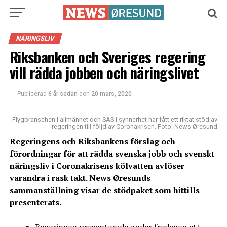
NÄRINGSLIV
Riksbanken och Sveriges regering
vill rädda jobben och näringslivet
Publicerad
6 år sedan
den
20 mars, 2020
Flygbranschen i allmänhet och SAS i synnerhet har fått ett riktat stöd av
regeringen till följd av Coronakrisen. Foto: News Øresund
Regeringens och Riksbankens förslag och
förordningar för att rädda svenska jobb och svenskt
näringsliv i Coronakrisens kölvatten avlöser
varandra i rask takt. News Øresunds
sammanställning visar de stödpaket som hittills
presenterats.