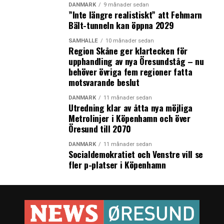
DANMARK
9 månader sedan
Resor in och ut ur storstäder ska undvikas i Sverige
”Inte längre realistiskt” att Fehmarn
Bält-tunneln kan öppna 2029
SAMHÄLLE
10 månader sedan
Region Skåne ger klartecken för
upphandling av nya Öresundståg – nu
behöver övriga fem regioner fatta
motsvarande beslut
DANMARK
11 månader sedan
Utredning klar av åtta nya möjliga
Metrolinjer i Köpenhamn och över
Öresund till 2070
DANMARK
11 månader sedan
Socialdemokratiet och Venstre vill se
fler p-platser i Köpenhamn