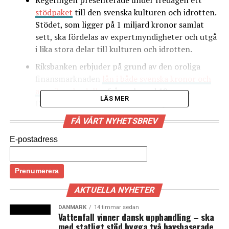
Regeringen presenterade under fredagen ett
stödpaket
till den svenska kulturen och idrotten.
Stödet, som ligger på 1 miljard kronor samlat
sett, ska fördelas av expertmyndigheter och utgå
i lika stora delar till kulturen och idrotten.
Riksbanken erbjuder på grund av den oroliga
finansmarknaden
lån i både svenska kronor och
amerikanska dollar
från och med 19 mars.
LÄS MER
Dessutom ökar Riksbanken sina köp av
värdepapper, för att stabilisera ekonomin.
FÅ VÅRT NYHETSBREV
Sveriges regering presenterade i onsdags ett
E-postadress
stödpaket till flygbranschen
med kreditgarantier
på sammanlagt 5 miljarder kronor. 1,5 av dessa
miljarder är direkt riktade till SAS, som delägs av
den svenska staten.
AKTUELLA NYHETER
I
måndags
meddelade Riksbanken att man
DANMARK
14 timmar sedan
kommer att utöka sina köp av statsobligationer
Vattenfall vinner dansk upphandling – ska
med 300 miljarder kronor. Dessutom sänks
med statligt stöd bygga två havsbaserade