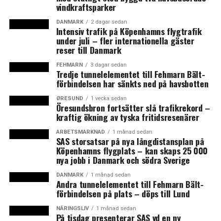
vindkraftsparker
räntan för kortare lån till banker, och kraven på
säkerhet görs om för att bli mer flexibla. Detta
DANMARK
2 dagar sedan
Intensiv trafik på Köpenhamns flygtrafik
för att bankerna enklare ska kunna låna större
under juli – fler internationella gäster
belopp till lägre ränta, för att hålla kunna verka
reser till Danmark
som ett stöd för näringslivet.
FEHMARN
3 dagar sedan
Under måndagen
gav den svenska regeringen
Tredje tunnelelementet till Fehmarn Bält-
förbindelsen har sänkts ned på havsbotten
besked om att staten tar över ansvaret för
sjuklöneutbetalningar under april och maj. I
ØRESUND
1 vecka sedan
normalfallet betalar arbetsgivare sjuklön under
Öresundsbron fortsätter slå trafikrekord –
kraftig ökning av tyska fritidsresenärer
sjukdomens första två veckor, men de undantas
nu från detta för att inte företag med sjuka
ARBETSMARKNAD
1 månad sedan
SAS storsatsar på nya långdistansplan på
anställda ska sättas under ytterligare press.
Köpenhamns flygplats – kan skaps 25 000
Sedan tidigare har även karensdagen, det vill säga
nya jobb i Danmark och södra Sverige
att anställda under första sjukdomsdagen inte
DANMARK
1 månad sedan
får någon ersättning, slopats.
Andra tunnelelementet till Fehmarn Bält-
förbindelsen på plats – döps till Lund
Företagens arbetsgivaravgifter, preliminärskatt
på lön och mervärdesskatter kan nu skjutas upp i
NÄRINGSLIV
1 månad sedan
På tisdag presenterar SAS vd en ny
som mest 12 månader.
Regeringen har gett