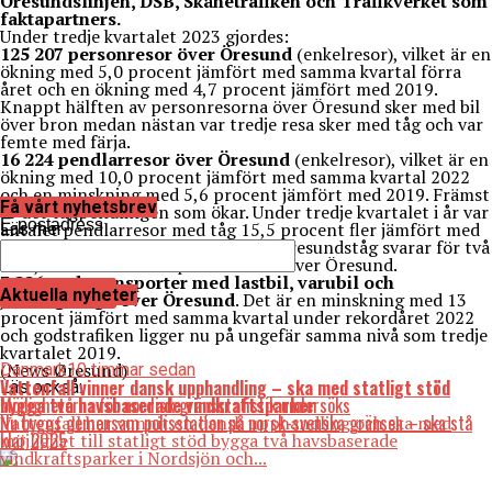
Öresundslinjen, DSB, Skånetrafiken och Trafikverket som
faktapartners.
Under tredje kvartalet 2023 gjordes:
125 207 personresor över Öresund
(enkelresor), vilket är en
ökning med 5,0 procent jämfört med samma kvartal förra
året och en ökning med 4,7 procent jämfört med 2019.
Knappt hälften av personresorna över Öresund sker med bil
över bron medan nästan var tredje resa sker med tåg och var
femte med färja.
16 224 pendlarresor över Öresund
(enkelresor), vilket är en
ökning med 10,0 procent jämfört med samma kvartal 2022
och en minskning med 5,6 procent jämfört med 2019. Främst
Få vårt nyhetsbrev
är det tågpendlingen som ökar. Under tredje kvartalet i år var
E-postadress
antalet pendlarresor med tåg 15,5 procent fler jämfört med
Läs mer
samma kvartal i fjor. Trafiken med Öresundståg svarar för två
tredjedelar av antalet pendlarresor över Öresund.
3 226 godstransporter med lastbil, varubil och
Aktuella nyheter
järnvägsvagn över Öresund
. Det är en minskning med 13
procent jämfört med samma kvartal under rekordåret 2022
och godstrafiken ligger nu på ungefär samma nivå som tredje
kvartalet 2019.
(News Øresund)
Danmark
10 timmar sedan
Vattenfall vinner dansk upphandling – ska med statligt stöd
Läs också:
Möjligheterna för nordisk gränsstatistik undersöks
bygga två havsbaserade vindkraftsparker
Nu byggs gemensam polisstation på norsk-svenska gränsen – ska stå
Vattenfall har vunnit en dansk upphandling och ska med
klar 2025
möjlighet till statligt stöd bygga två havsbaserade
vindkraftsparker i Nordsjön och...