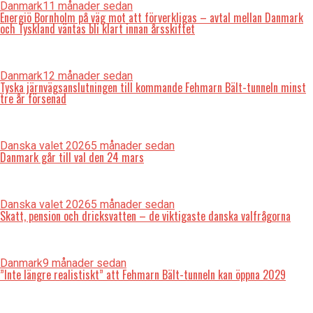
Danmark
11 månader sedan
Energiö Bornholm på väg mot att förverkligas – avtal mellan Danmark
och Tyskland väntas bli klart innan årsskiftet
Danmark
12 månader sedan
Tyska järnvägsanslutningen till kommande Fehmarn Bält-tunneln minst
tre år försenad
Danska valet 2026
5 månader sedan
Danmark går till val den 24 mars
Danska valet 2026
5 månader sedan
Skatt, pension och dricksvatten – de viktigaste danska valfrågorna
Danmark
9 månader sedan
”Inte längre realistiskt” att Fehmarn Bält-tunneln kan öppna 2029