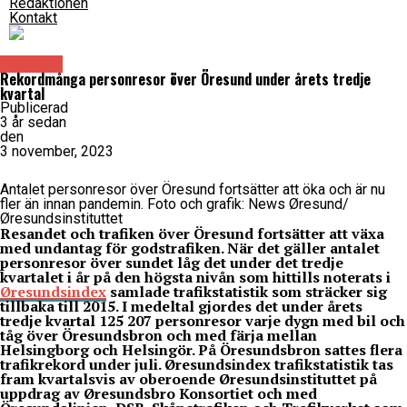
Redaktionen
Kontakt
Samhälle
Rekordmånga personresor över Öresund under årets tredje
kvartal
Publicerad
3 år sedan
den
3 november, 2023
Antalet personresor över Öresund fortsätter att öka och är nu
fler än innan pandemin. Foto och grafik: News Øresund/
Øresundsinstituttet
Resandet och trafiken över Öresund fortsätter att växa
med undantag för godstrafiken. När det gäller antalet
personresor över sundet låg det under det tredje
kvartalet i år på den högsta nivån som hittills noterats i
Øresundsindex
samlade trafikstatistik som sträcker sig
tillbaka till 2015. I medeltal gjordes det under årets
tredje kvartal 125 207 personresor varje dygn med bil och
tåg över Öresundsbron och med färja mellan
Helsingborg och Helsingör. På Öresundsbron sattes flera
trafikrekord under juli. Øresundsindex trafikstatistik tas
fram kvartalsvis av oberoende Øresundsinstituttet på
uppdrag av Øresundsbro Konsortiet och med