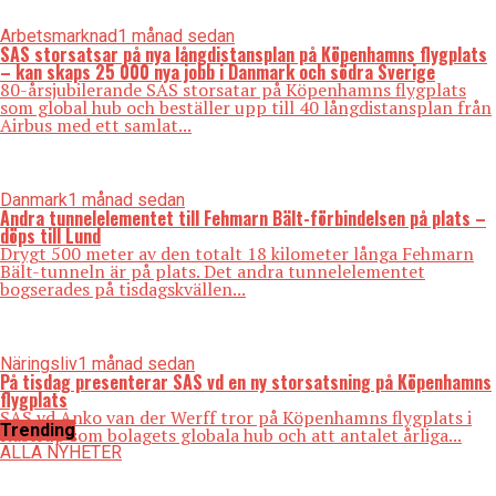
Arbetsmarknad
1 månad sedan
SAS storsatsar på nya långdistansplan på Köpenhamns flygplats
– kan skaps 25 000 nya jobb i Danmark och södra Sverige
80-årsjubilerande SAS storsatar på Köpenhamns flygplats
som global hub och beställer upp till 40 långdistansplan från
Airbus med ett samlat...
Danmark
1 månad sedan
Andra tunnelelementet till Fehmarn Bält-förbindelsen på plats –
döps till Lund
Drygt 500 meter av den totalt 18 kilometer långa Fehmarn
Bält-tunneln är på plats. Det andra tunnelelementet
bogserades på tisdagskvällen...
Näringsliv
1 månad sedan
På tisdag presenterar SAS vd en ny storsatsning på Köpenhamns
flygplats
SAS vd Anko van der Werff tror på Köpenhamns flygplats i
Trending
Kastrup som bolagets globala hub och att antalet årliga...
ALLA NYHETER