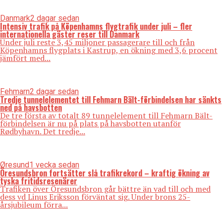
Danmark
2 dagar sedan
Intensiv trafik på Köpenhamns flygtrafik under juli – fler
internationella gäster reser till Danmark
Under juli reste 3,45 miljoner passagerare till och från
Köpenhamns flygplats i Kastrup, en ökning med 3,6 procent
jämfört med...
Fehmarn
2 dagar sedan
Tredje tunnelelementet till Fehmarn Bält-förbindelsen har sänkts
ned på havsbotten
De tre första av totalt 89 tunnelelement till Fehmarn Bält-
förbindelsen är nu på plats på havsbotten utanför
Rødbyhavn. Det tredje...
Øresund
1 vecka sedan
Öresundsbron fortsätter slå trafikrekord – kraftig ökning av
tyska fritidsresenärer
Trafiken över Öresundsbron går bättre än vad till och med
dess vd Linus Eriksson förväntat sig. Under brons 25-
årsjubileum förra...