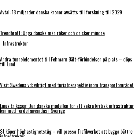
Avtal: 18 miljarder danska kronor avsätts till forskning till 2029
Trendbrott: Unga danska män röker och dricker mindre
Infrastruktur
Andra tunnelelementet till Fehmarn Bält-förbindelsen på plats – döps
till Lund
Visit Swedens vd: viktigt med turistperspektiv inom transportområdet
Linus Eriksson: Den danska modellen för att säkra kritisk infrastruktur
kan med fördel användas i Sverige
SJ köper höghastighetståg – vill pressa Trafikverket att bygga bättre
infrastruktur