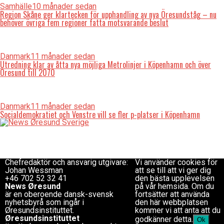
Samhälle
10 månader sedan
Region Skåne ger klartecken för upphandling av nya Öresundståg – nu
behöver övriga fem regioner fatta motsvarande beslut
Danmark
11 månader sedan
Utredning klar av åtta nya möjliga Metrolinjer i Köpenhamn och över
Öresund till 2070
Danmark
11 månader sedan
Socialdemokratiet och Venstre vill se fler p-platser i Köpenhamn
Redaktionen
Copyright © 2017 Zox
redaktion@newsoresund.org
News Theme. Theme by
+46 40 30 56 30
MVP Themes, powered
Chefredaktör
by WordPress.
Chefredaktör och ansvarig utgivare:
Vi använder cookies för
Johan Wessman
att se till att vi ger dig
+46 702 52 32 41
den bästa upplevelsen
News Øresund
på vår hemsida. Om du
är en oberoende dansk-svensk
fortsätter att använda
nyhets­byrå som ingår i
den här webbplatsen
Øresundsinstituttet.
kommer vi att anta att du
Øresundsinstituttet
godkänner detta.
Ok