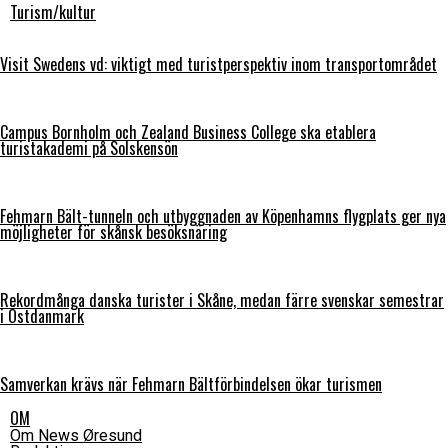
Turism/kultur
Visit Swedens vd: viktigt med turistperspektiv inom transportområdet
Campus Bornholm och Zealand Business College ska etablera
turistakademi på Solskensön
Fehmarn Bält-tunneln och utbyggnaden av Köpenhamns flygplats ger nya
möjligheter för skånsk besöksnäring
Rekordmånga danska turister i Skåne, medan färre svenskar semestrar
i Östdanmark
Samverkan krävs när Fehmarn Bältförbindelsen ökar turismen
OM
Om News Øresund