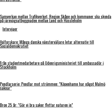
Samverkan mellan Trafikverket, Region Skåne och kommuner ska skynda
på järnvägsutbyggnaden mellan Lund och Hässleholm
Intervjuer
Valforskare: Många danska vänsterväljare letar alternativ till
Socialdemokratiet
Från studentmedarbetare på Udenrigsministeriet till ambassadör i
Stockholm
Pendlarserie: Pendlar mot strömmen: ”Köpenhamn har något Malmö
saknar”
Bron 25 år: ”Gör vi bra saker flyttar naturen in”