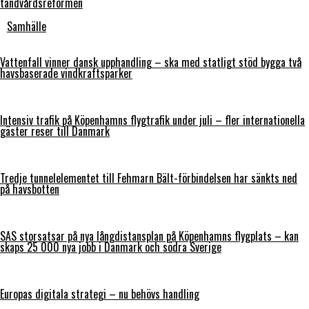
tandvårdsreformen
Samhälle
Vattenfall vinner dansk upphandling – ska med statligt stöd bygga två
havsbaserade vindkraftsparker
Intensiv trafik på Köpenhamns flygtrafik under juli – fler internationella
gäster reser till Danmark
Tredje tunnelelementet till Fehmarn Bält-förbindelsen har sänkts ned
på havsbotten
SAS storsatsar på nya långdistansplan på Köpenhamns flygplats – kan
skaps 25 000 nya jobb i Danmark och södra Sverige
Europas digitala strategi – nu behövs handling