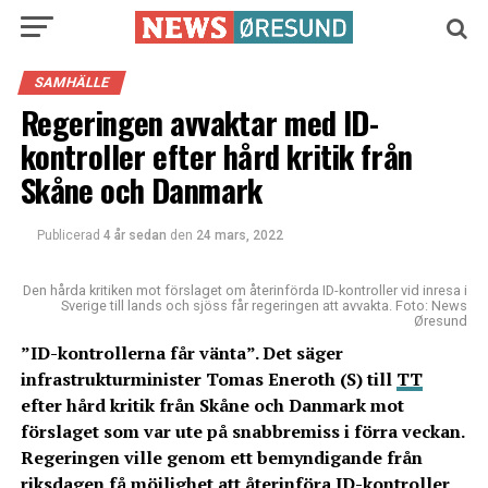
SAMHÄLLE
Regeringen avvaktar med ID-
kontroller efter hård kritik från
Skåne och Danmark
Publicerad
4 år sedan
den
24 mars, 2022
Den hårda kritiken mot förslaget om återinförda ID-kontroller vid inresa i
Sverige till lands och sjöss får regeringen att avvakta. Foto: News
Øresund
”ID-kontrollerna får vänta”. Det säger
infrastrukturminister Tomas Eneroth (S) till
TT
efter hård kritik från Skåne och Danmark mot
förslaget som var ute på snabbremiss i förra veckan.
Regeringen ville genom ett bemyndigande från
riksdagen få möjlighet att återinföra ID-kontroller