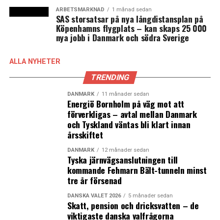
Dansk Industri, Sydsvenskan Industri- och
ARBETSMARKNAD
1 månad sedan
SAS storsatsar på nya långdistansplan på
Handelskammaren och Greater Copenhagen går i ett
Köpenhamns flygplats – kan skaps 25 000
gemensamt
pressmeddelande
ut och protesterar
nya jobb i Danmark och södra Sverige
mot den svenska regeringens planer på att från den
8 april i år återinföra ID-kontroller för inresa till
ALLA NYHETER
Sverige.
Klicka här
för att läsa mer.
TRENDING
Hård kritik i remissvar om återinförda ID-kontroller
DANMARK
11 månader sedan
Energiö Bornholm på väg mot att
– “att införa kontroller mellan Malmö och
förverkligas – avtal mellan Danmark
Köpenhamn är som att införa det mellan Stockholm
och Tyskland väntas bli klart innan
och Uppsala”.
Klicka här för att läsa mer
.
årsskiftet
Läs Øresundsinstituttets analyser av de tidigare
DANMARK
12 månader sedan
Tyska järnvägsanslutningen till
Gräns- och ID-kontrollerna – 322 000 arbetstillfällen
kommande Fehmarn Bält-tunneln minst
över Öresund hamnade utom en timmes restid.
tre år försenad
Förra gången Sverige införde ID-kontroller samtidigt
med existerande gränskontroller minskade den
DANSKA VALET 2026
5 månader sedan
Skatt, pension och dricksvatten – de
tillgängliga arbetsmarknaden över Öresund med 322
viktigaste danska valfrågorna