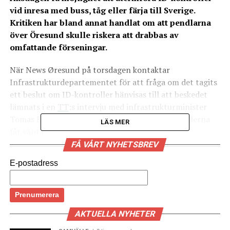
vid inresa med buss, tåg eller färja till Sverige.
Kritiken har bland annat handlat om att pendlarna
över Öresund skulle riskera att drabbas av
omfattande förseningar.
När News Øresund på torsdagen kontaktar
Infrastrukturdepartementet för att fråga om det tagits
ett beslut om ID-kontroller hänvisas till att beskedet
lämnats i en
TT
:s intervju med infrastrukturminister
Tomas Eneroth (S) där han säger att ”ID-kontrollerna
LÄS MER
får vänta”.
– Det finns många synpunkter och oro över hur det
FÅ VÅRT NYHETSBREV
skulle påverka pendlingstrafiken över Öresund, säger
E-postadress
Tomas Eneroth som en förklaring till att regeringen nu
väntar med att gå vidare till riksdagen med förslaget.
ID-kontroller med liknande utformning som fanns med
AKTUELLA NYHETER
i förra veckans förslag gällde mellan den 4 januari 2016
och den 4 maj 2017 under det formella namnet