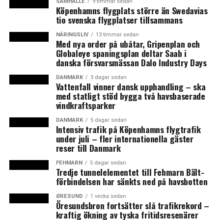
SAMHÄLLE
9 timmar sedan
Köpenhamns flygplats större än Swedavias
transportörsansvar. Eftersom det redan hade införts
tio svenska flygplatser tillsammans
gränskontroller vid den svenska gränsen innebar
transportörsansvaret att resenärer från Danmark först
NÄRINGSLIV
13 timmar sedan
Med nya order på ubåtar, Gripenplan och
måste genomgå en ID-kontroll på dansk mark och
Globaleye spaningsplan deltar Saab i
därefter en gränskontroll på svensk mark. Ansvaret för
danska försvarsmässan Dalo Industry Days
ID-kontrollerna låg på buss- och tågföretagen samt
DANMARK
3 dagar sedan
färjerederierna med ett hot om ett vite på 50 000 SEK
Vattenfall vinner dansk upphandling – ska
per person som ankom till Sverige utan giltig och
med statligt stöd bygga två havsbaserade
godkänd ID-handling. Främst var det tågresenärerna
vindkraftsparker
över Öresund som drabbades av stora förseningar.
DANMARK
5 dagar sedan
Inledningsvis krävdes det vid resa mot Sverige att
Intensiv trafik på Köpenhamns flygtrafik
under juli – fler internationella gäster
passagerarna klev av tåget vid stationen vid
reser till Danmark
Köpenhamns flygplats i Kastrup, gick upp i
flygplatsbyggnaden och ned till andra perrongen där
FEHMARN
5 dagar sedan
Tredje tunnelelementet till Fehmarn Bält-
ID-kontrollen genomfördes och sedan tog nästa tåg
förbindelsen har sänkts ned på havsbotten
mot Sverige. Det resulterade i kraftigt ökade restider,
fler förseningar, färre tågavgångar och trängsel på
ØRESUND
1 vecka sedan
Öresundsbron fortsätter slå trafikrekord –
tågen. (News Øresund)
kraftig ökning av tyska fritidsresenärer