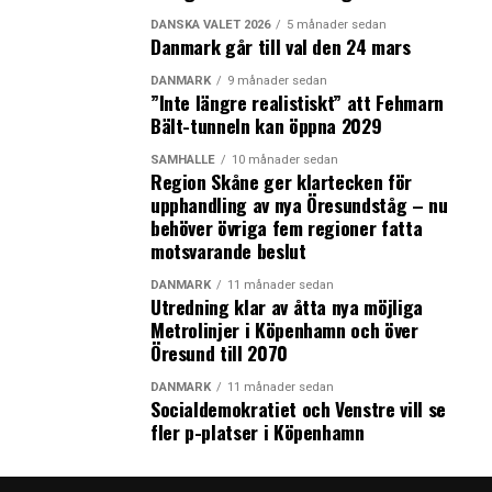
000 arbetstillfällen räknat på en timme som längsta
acceptabla restid med kollektivtrafik mellan olika
DANSKA VALET 2026
5 månader sedan
Danmark går till val den 24 mars
arbetsplatser på Själland och Malmö C. Tågresenärerna
över Öresund fick uppleva längre restid, fler
DANMARK
9 månader sedan
”Inte längre realistiskt” att Fehmarn
förseningar, färre tågavgångar och ökad trängsel. Det är
Bält-tunneln kan öppna 2029
något av resultaten i de fem analyser av effekterna av
ID- och gränskontrollerna som Øresundsinstituttet tog
SAMHÄLLE
10 månader sedan
Region Skåne ger klartecken för
fram under 2016.
upphandling av nya Öresundståg – nu
Medan de tillfälliga svenska gränskontrollerna, som
behöver övriga fem regioner fatta
infördes den 12 november 2015, fortfarande tillämpas
motsvarande beslut
mer än sex år senare så varade de ursprungliga ID-
kontrollerna mellan den 4 januari 2016 och 4 maj 2017.
DANMARK
11 månader sedan
Utredning klar av åtta nya möjliga
Efter den hårda kritiken mot ett förslag om återinförda
Metrolinjer i Köpenhamn och över
ID-kontrollen som lämnades ut på snabbremiss väljer
Öresund till 2070
den svenska regeringen med att avvakta.
DANMARK
11 månader sedan
Socialdemokratiet och Venstre vill se
Klicka här
för att läsa promemorian om den svenska
fler p-platser i Köpenhamn
regeringens förslag om lag och förordning om att
tillfälligt införa en lag ID-kontroller i tre år från och