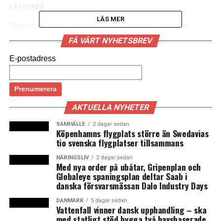
LÄS OCKSÅ:
LÄS MER
Stora dansk-tyska satsningar inför Fehmarn Bält-
tunneln – Sverige satsar på att underlätta för den
FÅ VÅRT NYHETSBREV
befintliga tågtrafiken
E-postadress
Efter raset: E6 förbi Stenungsund ska vara klar för
trafik under hösten
AKTUELLA NYHETER
SAMHÄLLE
2 dagar sedan
Köpenhamns flygplats större än Swedavias
tio svenska flygplatser tillsammans
NÄRINGSLIV
2 dagar sedan
Med nya order på ubåtar, Gripenplan och
Globaleye spaningsplan deltar Saab i
danska försvarsmässan Dalo Industry Days
DANMARK
5 dagar sedan
Vattenfall vinner dansk upphandling – ska
med statligt stöd bygga två havsbaserade