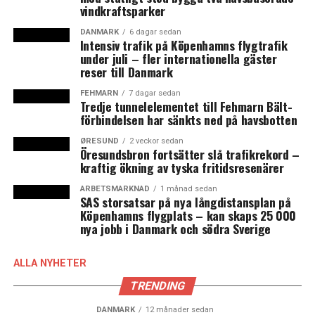
vindkraftsparker
DANMARK
6 dagar sedan
Intensiv trafik på Köpenhamns flygtrafik
under juli – fler internationella gäster
reser till Danmark
FEHMARN
7 dagar sedan
Tredje tunnelelementet till Fehmarn Bält-
förbindelsen har sänkts ned på havsbotten
ØRESUND
2 veckor sedan
Öresundsbron fortsätter slå trafikrekord –
kraftig ökning av tyska fritidsresenärer
ARBETSMARKNAD
1 månad sedan
SAS storsatsar på nya långdistansplan på
Köpenhamns flygplats – kan skaps 25 000
nya jobb i Danmark och södra Sverige
ALLA NYHETER
TRENDING
DANMARK
12 månader sedan