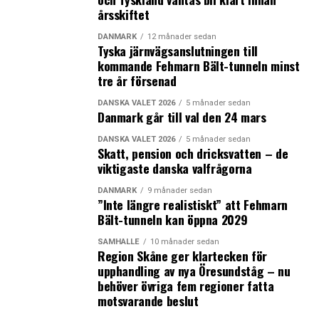
från åtta reningsverk. Därför finns ett mörkertal
årsskiftet
förbundet med analysresultaten. Ser man till
DANMARK
12 månader sedan
förhållandet mellan kubikmeter vatten och
Tyska järnvägsanslutningen till
läkemedelsutsläpp har forskarna funnit fyra kilos
kommande Fehmarn Bält-tunneln minst
utsläpp av läkemedel och antibiotika per miljon
tre år försenad
kubikmeter behandlat vatten. En mer rättvisande bild av
DANSKA VALET 2026
5 månader sedan
utsläppen är därmed att nära 600 kilo läkemedel och
Danmark går till val den 24 mars
antibiotika varje år sköljs ut i skånska vatten.
DANSKA VALET 2026
5 månader sedan
Skatt, pension och dricksvatten – de
Dessutom har forskarna bara undersökt 21 olika former
viktigaste danska valfrågorna
av läkemedel och antibiotika, eftersom dessa satts upp
på Läkemedelsverkets övervakningslista. I själva verket
DANMARK
9 månader sedan
”Inte längre realistiskt” att Fehmarn
utgör de 21 ämnena bara en bråkdel av den totala
Bält-tunneln kan öppna 2029
mängden läkemedel och antibiotika som används. (News
Øresund)
SAMHÄLLE
10 månader sedan
Region Skåne ger klartecken för
upphandling av nya Öresundståg – nu
LÄS OCKSÅ:
behöver övriga fem regioner fatta
motsvarande beslut
Sverige inför nationellt kontor för life science