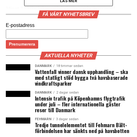
LÄS MER
Minst 71 kilo läkemedel sköljs varje år ut med
FÅ VÅRT NYHETSBREV
vattnet i Skåne – och det mesta hamnar i Öresund.
Det visar en ny forskningsrapport från Högskolan
E-postadress
Kristianstad. En mer omfattande beräkning visar att
det totalt kan handla om utsläpp på uppemot 600
kilo per år.
AKTUELLA NYHETER
Ola Svahn, forskare i miljövetenskap med inriktning mot
kemisk analys, och Erland Björklund, professor i
DANMARK
18 timmar sedan
Vattenfall vinner dansk upphandling – ska
analytisk kemi, vid Högskolan Kristianstad har
med statligt stöd bygga två havsbaserade
undersökt i vilken omfattning 21 olika läkemedel och
vindkraftsparker
antibiotika läcker ut i havsvattnet varje år. Det skriver
DANMARK
2 dagar sedan
Högskolan Kristianstad i ett
pressmeddelande
.
Intensiv trafik på Köpenhamns flygtrafik
under juli – fler internationella gäster
Utsläppen beror bland annat på reningsverkens
reser till Danmark
bristande förmåga att rena vattnet i tillräcklig grad.
FEHMARN
3 dagar sedan
Eftersom de största städerna ligger längs Skånes
Tredje tunnelelementet till Fehmarn Bält-
förbindelsen har sänkts ned på havsbotten
västkust hamnar den största delen av utsläppen i