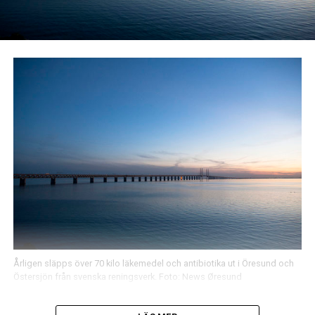
Årligen släpps över 70 kilo läkemedel och antibiotika ut i Öresund och
Östersjön från svenska reningsverk. Foto: News Øresund