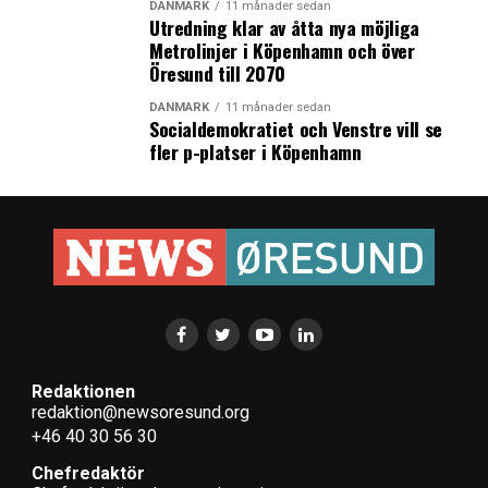
DANMARK
11 månader sedan
Generationsskifte i Wihlborgs fastigheter – Ulrika
Utredning klar av åtta nya möjliga
Hallengren föreslås bli ny vd och Anders Jarl ny
Metrolinjer i Köpenhamn och över
arbetande styrelseordförande
Öresund till 2070
DANMARK
11 månader sedan
Socialdemokratiet och Venstre vill se
fler p-platser i Köpenhamn
Redaktionen
redaktion@newsoresund.org
+46 40 30 56 30
Chefredaktör