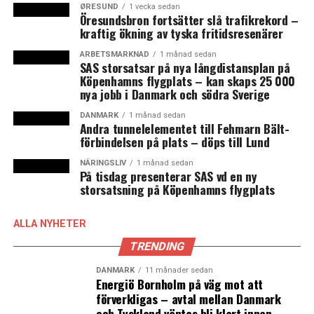
Öresund.
ØRESUND
1 vecka sedan
Öresundsbron fortsätter slå trafikrekord –
kraftig ökning av tyska fritidsresenärer
ARBETSMARKNAD
1 månad sedan
SAS storsatsar på nya långdistansplan på
Köpenhamns flygplats – kan skaps 25 000
nya jobb i Danmark och södra Sverige
DANMARK
1 månad sedan
Andra tunnelelementet till Fehmarn Bält-
förbindelsen på plats – döps till Lund
NÄRINGSLIV
1 månad sedan
På tisdag presenterar SAS vd en ny
storsatsning på Köpenhamns flygplats
ALLA NYHETER
Fördelningen av läkemedelsutsläpp i skånska vatten i kilo. Grafik:
TRENDING
Högskolan Kristianstad
DANMARK
11 månader sedan
Energiö Bornholm på väg mot att
förverkligas – avtal mellan Danmark
Undersökningen har gjorts under 2017 och utgår endast
och Tyskland väntas bli klart innan