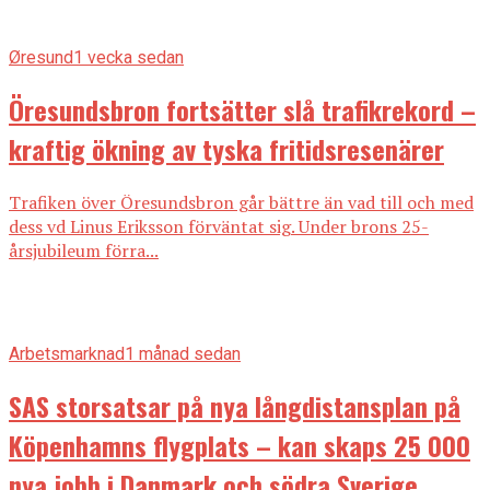
Øresund
1 vecka sedan
Öresundsbron fortsätter slå trafikrekord –
kraftig ökning av tyska fritidsresenärer
Trafiken över Öresundsbron går bättre än vad till och med
dess vd Linus Eriksson förväntat sig. Under brons 25-
årsjubileum förra...
Arbetsmarknad
1 månad sedan
SAS storsatsar på nya långdistansplan på
Köpenhamns flygplats – kan skaps 25 000
nya jobb i Danmark och södra Sverige