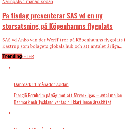
Näringsliv
1 månad sedan
På tisdag presenterar SAS vd en ny
storsatsning på Köpenhamns flygplats
SAS vd Anko van der Werff tror på Köpenhamns flygplats i
Kastrup som bolagets globala hub och att antalet årliga...
Trending
ALLA NYHETER
Danmark
11 månader sedan
Energiö Bornholm på väg mot att förverkligas – avtal mellan
Danmark och Tyskland väntas bli klart innan årsskiftet