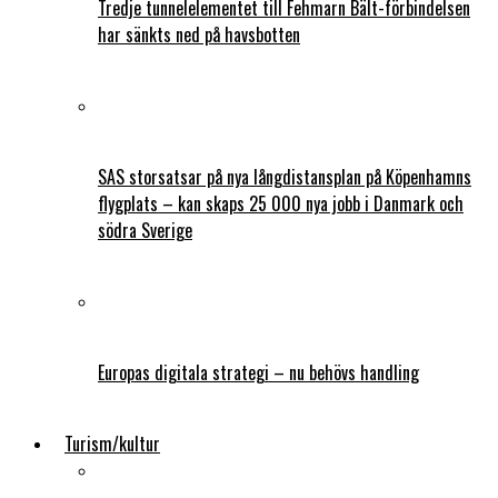
Tredje tunnelelementet till Fehmarn Bält-förbindelsen
har sänkts ned på havsbotten
SAS storsatsar på nya långdistansplan på Köpenhamns
flygplats – kan skaps 25 000 nya jobb i Danmark och
södra Sverige
Europas digitala strategi – nu behövs handling
Turism/kultur