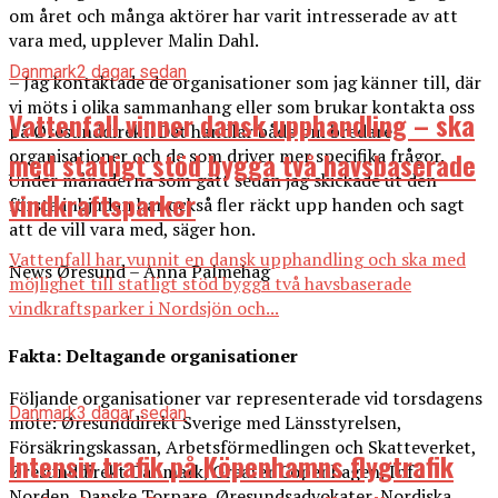
om året och många aktörer har varit intresserade av att
vara med, upplever Malin Dahl.
Danmark
2 dagar sedan
– Jag kontaktade de organisationer som jag känner till, där
vi möts i olika sammanhang eller som brukar kontakta oss
Vattenfall vinner dansk upphandling – ska
på Øresunddirekt. Det handlar både om bredare
organisationer och de som driver mer specifika frågor.
med statligt stöd bygga två havsbaserade
Under månaderna som gått sedan jag skickade ut den
vindkraftsparker
första inbjudan har också fler räckt upp handen och sagt
att de vill vara med, säger hon.
Vattenfall har vunnit en dansk upphandling och ska med
News Øresund – Anna Palmehag
möjlighet till statligt stöd bygga två havsbaserade
vindkraftsparker i Nordsjön och...
Fakta: Deltagande organisationer
Följande organisationer var representerade vid torsdagens
Danmark
3 dagar sedan
möte: Øresunddirekt Sverige med Länsstyrelsen,
Försäkringskassan, Arbetsförmedlingen och Skatteverket,
Intensiv trafik på Köpenhamns flygtrafik
Øresunddirekt Danmark, Greater Copenhagen, Info
Norden, Danske Torpare, Øresundsadvokater, Nordiska