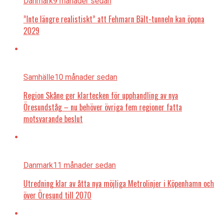
Danmark
9 månader sedan
”Inte längre realistiskt” att Fehmarn Bält-tunneln kan öppna
2029
Samhälle
10 månader sedan
Region Skåne ger klartecken för upphandling av nya
Öresundståg – nu behöver övriga fem regioner fatta
motsvarande beslut
Danmark
11 månader sedan
Utredning klar av åtta nya möjliga Metrolinjer i Köpenhamn och
över Öresund till 2070