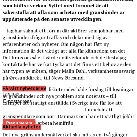
som hölls i veckan. Syftet med forumet är att
säkerställa att alla som arbetar med gränshinder är
uppdaterade på den senaste utvecklingen.
– Jag har saknat ett forum där aktörer som jobbar med
gränshindersfrågor träffas och delar med sig av
erfarenheter och nyheter. Om någon har fått ny
information är det viktigt att alla får kännedom om det.
Det finns också ett värde i nätverkande och de flesta jag
kontaktade har verkat tycka att det finns ett behov av den
här typen av möten, säger Malin Dahl, verksamhetsansvarig
på Øresunddirekt, till News Øresund.
Få vårt nyhetsbrev
På det första mötet diskuterades både förslag till lösningar
Läs mer
av gränshinder och nya problem som noterats – till
E-postadress
exempel att statligt anställda i Sverige inte får lov att
arbeta på distans från utlandet, vilket innebär att
gränspendlare som bor i Danmark och har ett statligt jobb i
Sverige inte får arbeta hemifrån.
Aktuella nyheter
Det nya gränshindersnätverket ska mötas en-två gånger