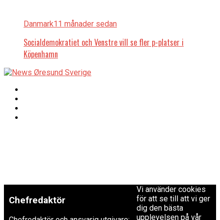
Danmark
11 månader sedan
Socialdemokratiet och Venstre vill se fler p-platser i
Köpenhamn
Copyright © 2017 Zox
Redaktionen
News Theme. Theme
by MVP Themes,
powered by
redaktion@newsoresund.org
WordPress.
+46 40 30 56 30
Vi använder cookies
för att se till att vi ger
Chefredaktör
dig den bästa
upplevelsen på vår
Chefredaktör och ansvarig utgivare: