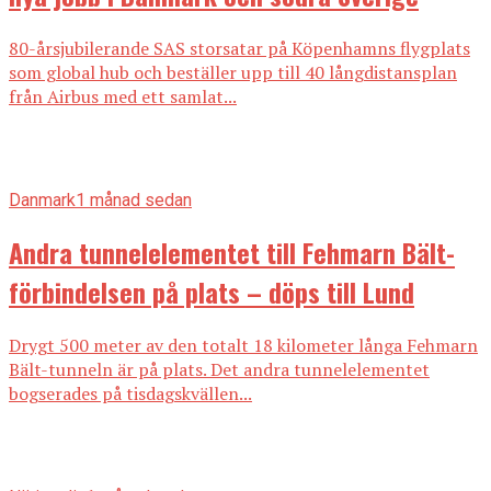
80-årsjubilerande SAS storsatar på Köpenhamns flygplats
som global hub och beställer upp till 40 långdistansplan
från Airbus med ett samlat...
Danmark
1 månad sedan
Andra tunnelelementet till Fehmarn Bält-
förbindelsen på plats – döps till Lund
Drygt 500 meter av den totalt 18 kilometer långa Fehmarn
Bält-tunneln är på plats. Det andra tunnelelementet
bogserades på tisdagskvällen...