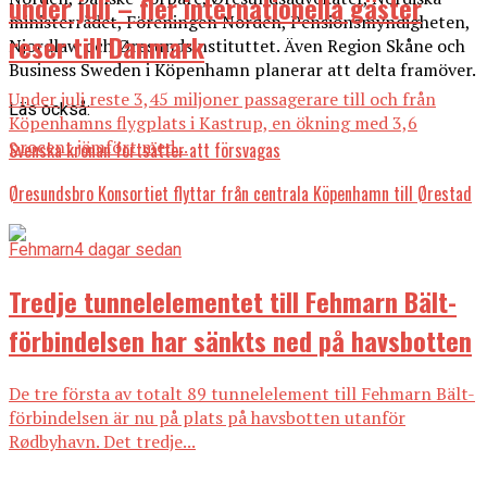
under juli – fler internationella gäster
ministerrådet, Föreningen Norden, Pensionsmyndigheten,
reser till Danmark
Njordlaw och Øresundsinstituttet. Även Region Skåne och
Business Sweden i Köpenhamn planerar att delta framöver.
Under juli reste 3,45 miljoner passagerare till och från
Läs också:
Köpenhamns flygplats i Kastrup, en ökning med 3,6
procent jämfört med...
Svenska kronan fortsätter att försvagas
Øresundsbro Konsortiet flyttar från centrala Köpenhamn till Ørestad
Fehmarn
4 dagar sedan
Tredje tunnelelementet till Fehmarn Bält-
förbindelsen har sänkts ned på havsbotten
De tre första av totalt 89 tunnelelement till Fehmarn Bält-
förbindelsen är nu på plats på havsbotten utanför
Rødbyhavn. Det tredje...