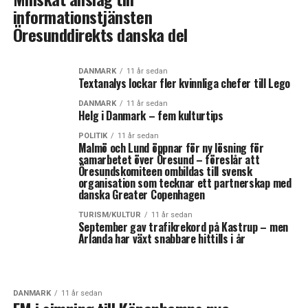
informationstjänsten
Öresunddirekts danska del
DANMARK
11 år sedan
Textanalys lockar fler kvinnliga chefer till Lego
DANMARK
11 år sedan
Helg i Danmark – fem kulturtips
POLITIK
11 år sedan
Malmö och Lund öppnar för ny lösning för
samarbetet över Öresund – föreslår att
Öresundskomiteen ombildas till svensk
organisation som tecknar ett partnerskap med
danska Greater Copenhagen
TURISM/KULTUR
11 år sedan
September gav trafikrekord på Kastrup – men
Arlanda har växt snabbare hittills i år
DANMARK
11 år sedan