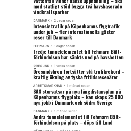
Vattenfall vinner dansk upphandling – ska
med statligt stöd bygga två havsbaserade
vindkraftsparker
DANMARK
2 dagar sedan
Intensiv trafik på Köpenhamns flygtrafik
under juli – fler internationella gäster
reser till Danmark
FEHMARN
3 dagar sedan
Tredje tunnelelementet till Fehmarn Bält-
förbindelsen har sänkts ned på havsbotten
ØRESUND
1 vecka sedan
Öresundsbron fortsätter slå trafikrekord –
kraftig ökning av tyska fritidsresenärer
ARBETSMARKNAD
1 månad sedan
SAS storsatsar på nya långdistansplan på
Köpenhamns flygplats – kan skaps 25 000
nya jobb i Danmark och södra Sverige
DANMARK
1 månad sedan
Andra tunnelelementet till Fehmarn Bält-
förbindelsen på plats – döps till Lund