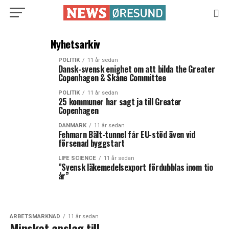
Nyhetsarkiv
POLITIK
11 år sedan
Dansk-svensk enighet om att bilda the Greater
Copenhagen & Skåne Committee
POLITIK
11 år sedan
25 kommuner har sagt ja till Greater
Copenhagen
DANMARK
11 år sedan
Fehmarn Bält-tunnel får EU-stöd även vid
försenad byggstart
LIFE SCIENCE
11 år sedan
”Svensk läkemedelsexport fördubblas inom tio
år”
ARBETSMARKNAD
11 år sedan
Minskat anslag till