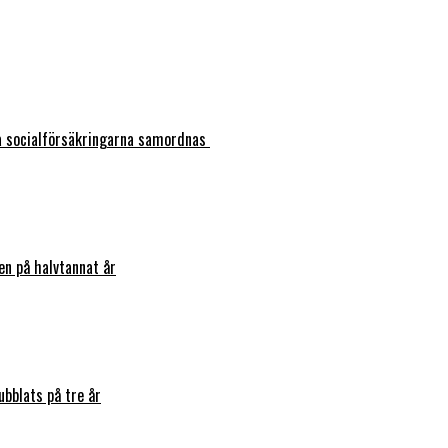
ka socialförsäkringarna samordnas
en på halvtannat år
bblats på tre år