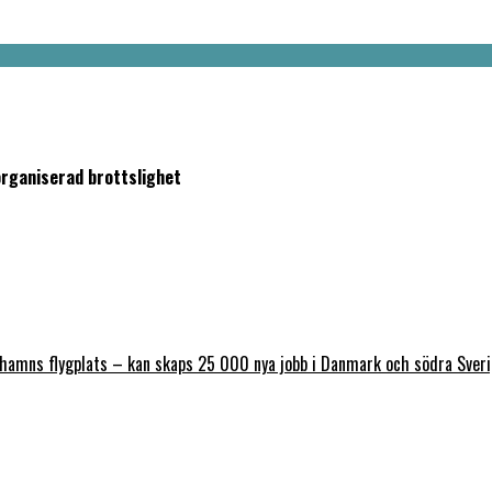
organiserad brottslighet
nhamns flygplats – kan skaps 25 000 nya jobb i Danmark och södra Sver