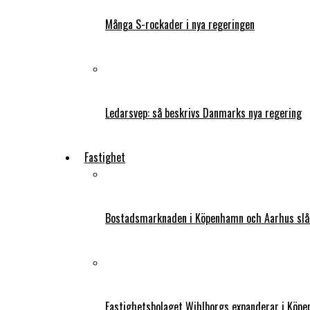
Många S-rockader i nya regeringen
Ledarsvep: så beskrivs Danmarks nya regering
Fastighet
Bostadsmarknaden i Köpenhamn och Aarhus slår
Fastighetsbolaget Wihlborgs expanderar i Köp