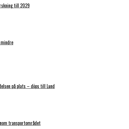
orskning till 2029
 mindre
elsen på plats – döps till Lund
 inom transportområdet