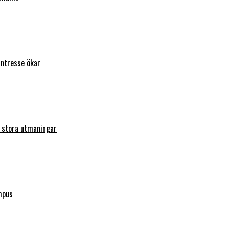
intresse ökar
r stora utmaningar
mpus