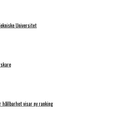
ekniske Universitet
rskare
r hållbarhet visar ny ranking