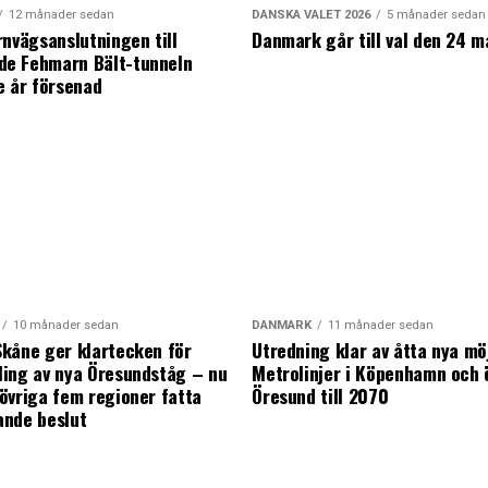
12 månader sedan
DANSKA VALET 2026
5 månader sedan
rnvägsanslutningen till
Danmark går till val den 24 m
e Fehmarn Bält-tunneln
e år försenad
10 månader sedan
DANMARK
11 månader sedan
kåne ger klartecken för
Utredning klar av åtta nya mö
ing av nya Öresundståg – nu
Metrolinjer i Köpenhamn och 
övriga fem regioner fatta
Öresund till 2070
ande beslut