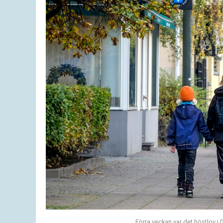
Förra veckan var det höstlov i