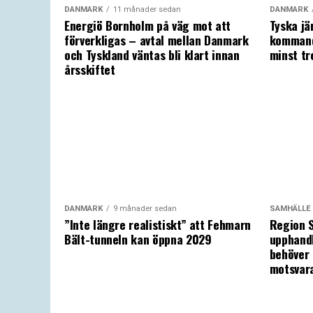
DANMARK
11 månader sedan
DANMARK
Energiö Bornholm på väg mot att
Tyska jä
förverkligas – avtal mellan Danmark
kommand
och Tyskland väntas bli klart innan
minst tr
årsskiftet
DANMARK
9 månader sedan
SAMHÄLLE
”Inte längre realistiskt” att Fehmarn
Region S
Bält-tunneln kan öppna 2029
upphandl
behöver 
motsvar