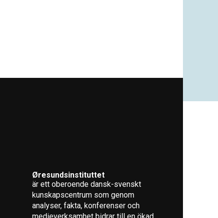
Øresundsinstituttet
är ett oberoende dansk-svenskt
kunskapscentrum som genom
analyser, fakta, konferenser och
medieverksamhet bidrar till en ökad