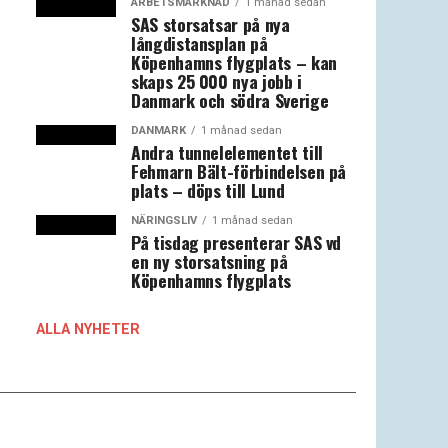
ARBETSMARKNAD
1 månad sedan
SAS storsatsar på nya
långdistansplan på
Köpenhamns flygplats – kan
skaps 25 000 nya jobb i
Danmark och södra Sverige
DANMARK
1 månad sedan
Andra tunnelelementet till
Fehmarn Bält-förbindelsen på
plats – döps till Lund
NÄRINGSLIV
1 månad sedan
På tisdag presenterar SAS vd
en ny storsatsning på
Köpenhamns flygplats
ALLA NYHETER