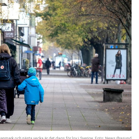
 Danmark och nästa vecka är det dags för lov i Sverige. Foto: News Øresund