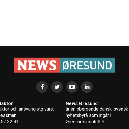
daktör
News Øresund
ktör och ansvarig utgivare:
är en oberoende dansk-svensk
Wessman
nyhets­byrå som ingår i
 52 32 41
Øresundsinstituttet.