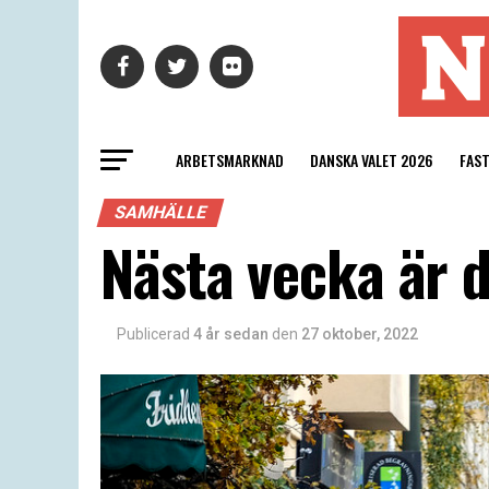
ARBETSMARKNAD
DANSKA VALET 2026
FAS
SAMHÄLLE
Nästa vecka är d
Publicerad
4 år sedan
den
27 oktober, 2022