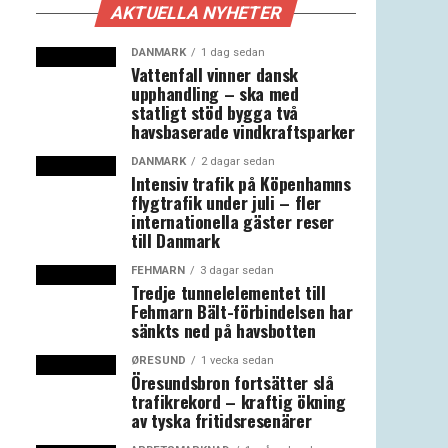
AKTUELLA NYHETER
DANMARK
1 dag sedan
Vattenfall vinner dansk
upphandling – ska med
statligt stöd bygga två
havsbaserade vindkraftsparker
DANMARK
2 dagar sedan
Intensiv trafik på Köpenhamns
flygtrafik under juli – fler
internationella gäster reser
till Danmark
FEHMARN
3 dagar sedan
Tredje tunnelelementet till
Fehmarn Bält-förbindelsen har
sänkts ned på havsbotten
ØRESUND
1 vecka sedan
Öresundsbron fortsätter slå
trafikrekord – kraftig ökning
av tyska fritidsresenärer