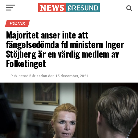
POLITIK
Majoritet anser inte att
fängelsedömda fd ministern Inger
Stöjberg är en värdig medlem av
Folketinget
Publicerad
5 år sedan
den
15 december, 2021