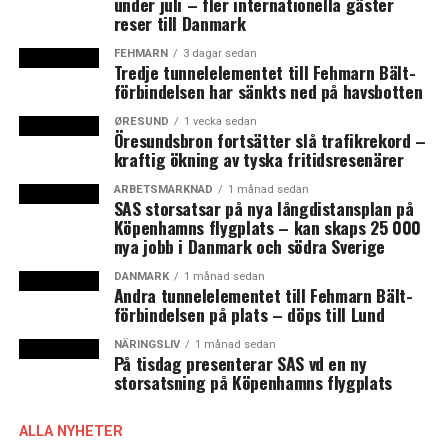
under juli – fler internationella gäster
kallade politiska ”løsgangere” Lars Løkke Rasmussen,
reser till Danmark
Orla Østerby och Simon Emil Ammitzbøll-Bille.
FEHMARN
3 dagar sedan
Regerande Socialdemokratiet har ännu inte tagit
Tredje tunnelelementet till Fehmarn Bält-
ställning.
förbindelsen har sänkts ned på havsbotten
ØRESUND
1 vecka sedan
Om det vid den väntade omröstningen slutar med att en
Öresundsbron fortsätter slå trafikrekord –
majoritet finner henne ovärdig innebär det att Inger
kraftig ökning av tyska fritidsresenärer
Støjberg utstängs från Folketinget. Detta är ovanligt
ARBETSMARKNAD
1 månad sedan
och sedan grundlagsändringen 1953 har det endast
SAS storsatsar på nya långdistansplan på
Köpenhamns flygplats – kan skaps 25 000
skett vid fyra tillfällen, varav de två sista gällde det
nya jobb i Danmark och södra Sverige
dåvarande Fremskrittspartiets grundare Mogens
Glistrup. (News Øresund)
DANMARK
1 månad sedan
Andra tunnelelementet till Fehmarn Bält-
förbindelsen på plats – döps till Lund
NÄRINGSLIV
1 månad sedan
På tisdag presenterar SAS vd en ny
LÄS OCKSÅ:
storsatsning på Köpenhamns flygplats
Jämnt mellan blocken i Danmark
ALLA NYHETER
Dansk ex-minister fälls i Riksrätt och får 60 dagars