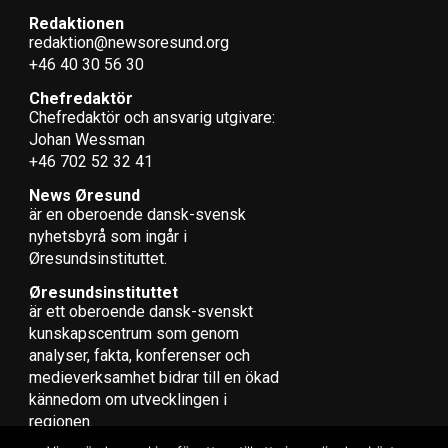
Redaktionen
redaktion@newsoresund.org
+46 40 30 56 30
Chefredaktör
Chefredaktör och ansvarig utgivare:
Johan Wessman
+46 702 52 32 41
News Øresund
är en oberoende dansk-svensk
nyhets­byrå som ingår i
Øresundsinstituttet.
Øresundsinstituttet
är ett oberoende dansk-svenskt
kunskapscentrum som genom
analyser, fakta, konferenser och
medieverksamhet bidrar till en ökad
kännedom om utvecklingen i
regionen.